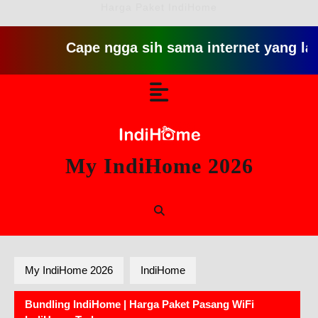
Harga Paket IndiHome
Cape ngga sih sama internet yang lambat git
Skip
Open
to
content
Button
My IndiHome 2026
My IndiHome 2026
IndiHome
Bundling IndiHome | Harga Paket Pasang WiFi