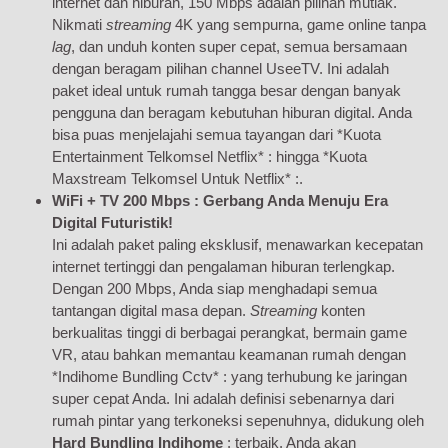
internet dan hiburan, 150 Mbps adalah pilihan mutlak.
Nikmati
streaming
4K yang sempurna, game online tanpa
lag
, dan unduh konten super cepat, semua bersamaan
dengan beragam pilihan channel UseeTV. Ini adalah
paket ideal untuk rumah tangga besar dengan banyak
pengguna dan beragam kebutuhan hiburan digital. Anda
bisa puas menjelajahi semua tayangan dari *Kuota
Entertainment Telkomsel Netflix* : hingga *Kuota
Maxstream Telkomsel Untuk Netflix* :.
WiFi + TV 200 Mbps : Gerbang Anda Menuju Era
Digital Futuristik!
Ini adalah paket paling eksklusif, menawarkan kecepatan
internet tertinggi dan pengalaman hiburan terlengkap.
Dengan 200 Mbps, Anda siap menghadapi semua
tantangan digital masa depan.
Streaming
konten
berkualitas tinggi di berbagai perangkat, bermain game
VR, atau bahkan memantau keamanan rumah dengan
*Indihome Bundling Cctv* : yang terhubung ke jaringan
super cepat Anda. Ini adalah definisi sebenarnya dari
rumah pintar yang terkoneksi sepenuhnya, didukung oleh
Hard Bundling Indihome
: terbaik. Anda akan