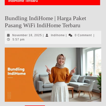
IndiHome Terbaru
Bundling IndiHome | Harga Paket
Pasang WiFi IndiHome Terbaru
November
Indihome
November 18, 2025
|
Indihome
|
0 Comment
|
18,
5:57 pm
2025