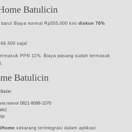
iHome Batulicin
 baru! Biaya normal Rp555.000 kini
diskon 70%
66.500
saja!
 termasuk PPN 11%. Biaya pasang sudah termasuk
l.
me Batulicin
licin
:
via nomor 0821-8088-1070
tis)
rja
diHome
sekarang terintegrasi dalam aplikasi