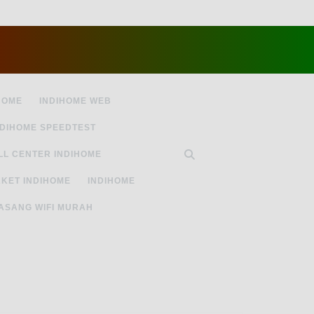
HOME
INDIHOME WEB
NDIHOME SPEEDTEST
LL CENTER INDIHOME
KET INDIHOME
INDIHOME
ASANG WIFI MURAH