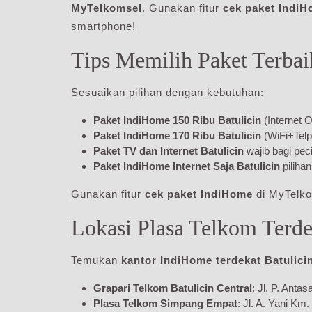
MyTelkomsel
. Gunakan fitur
cek paket Indi
smartphone!
Tips Memilih Paket Terbaik
Sesuaikan pilihan dengan kebutuhan:
Paket IndiHome 150 Ribu Batulicin
(Internet 
Paket IndiHome 170 Ribu Batulicin
(WiFi+Telp
Paket TV dan Internet Batulicin
wajib bagi peci
Paket IndiHome Internet Saja Batulicin
piliha
Gunakan fitur
cek paket IndiHome
di MyTelko
Lokasi Plasa Telkom Terdek
Temukan
kantor IndiHome terdekat Batulici
Grapari Telkom Batulicin Central
: Jl. P. Anta
Plasa Telkom Simpang Empat
: Jl. A. Yani Km