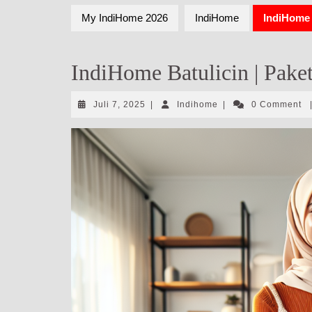
My IndiHome 2026
IndiHome
IndiHome 
IndiHome Batulicin | Pake
Juli
Indihome
Juli 7, 2025
|
Indihome
|
0 Comment
7,
2025