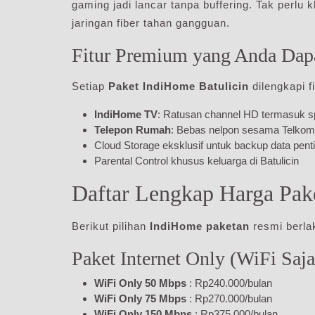
gaming jadi lancar tanpa buffering. Tak perlu
jaringan fiber tahan gangguan.
Fitur Premium yang Anda Dap
Setiap
Paket IndiHome Batulicin
dilengkapi f
IndiHome TV
: Ratusan channel HD termasuk s
Telepon Rumah
: Bebas nelpon sesama Telkom
Cloud Storage eksklusif untuk backup data pent
Parental Control khusus keluarga di Batulicin
Daftar Lengkap Harga Pak
Berikut pilihan
IndiHome paketan
resmi berlak
Paket Internet Only (WiFi Saja
WiFi Only 50 Mbps
: Rp240.000/bulan
WiFi Only 75 Mbps
: Rp270.000/bulan
WiFi Only 150 Mbps
: Rp375.000/bulan