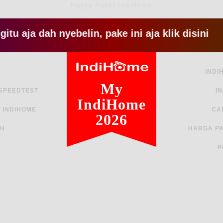
Harga Paket IndiHome
 dah nyebelin, pake ini aja klik disini
INDI
My
 SPEEDTEST
I
IndiHome
 INDIHOME
CA
2026
AH
HARGA PA
P