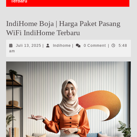
Terbaru
IndiHome Boja | Harga Paket Pasang
WiFi IndiHome Terbaru
Juli
Indihome
Juli 13, 2025
|
Indihome
|
0 Comment
|
5:48
13,
am
2025