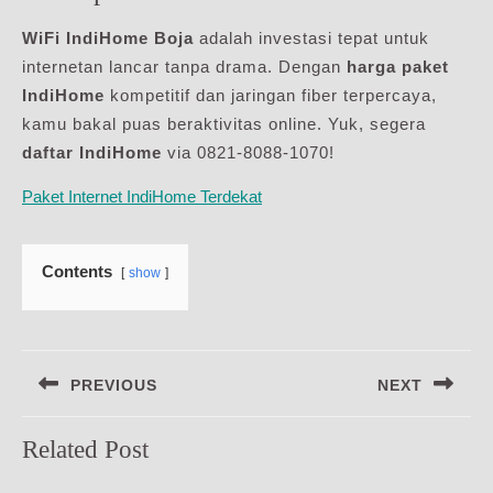
WiFi IndiHome Boja
adalah investasi tepat untuk
internetan lancar tanpa drama. Dengan
harga paket
IndiHome
kompetitif dan jaringan fiber terpercaya,
kamu bakal puas beraktivitas online. Yuk, segera
daftar IndiHome
via 0821-8088-1070!
Paket Internet IndiHome Terdekat
Contents
show
Navigasi
PREVIOUS
NEXT
pos
Previous
Next
Related Post
post:
post: