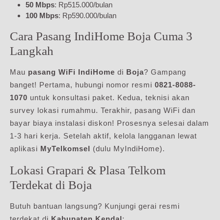
50 Mbps
: Rp515.000/bulan
100 Mbps
: Rp590.000/bulan
Cara Pasang IndiHome Boja Cuma 3
Langkah
Mau
pasang WiFi IndiHome
di
Boja
? Gampang
banget! Pertama, hubungi nomor resmi
0821-8088-
1070
untuk konsultasi paket. Kedua, teknisi akan
survey lokasi rumahmu. Terakhir, pasang WiFi dan
bayar biaya instalasi diskon! Prosesnya selesai dalam
1-3 hari kerja. Setelah aktif, kelola langganan lewat
aplikasi
MyTelkomsel
(dulu MyIndiHome).
Lokasi Grapari & Plasa Telkom
Terdekat di Boja
Butuh bantuan langsung? Kunjungi gerai resmi
terdekat di
Kabupaten Kendal
: