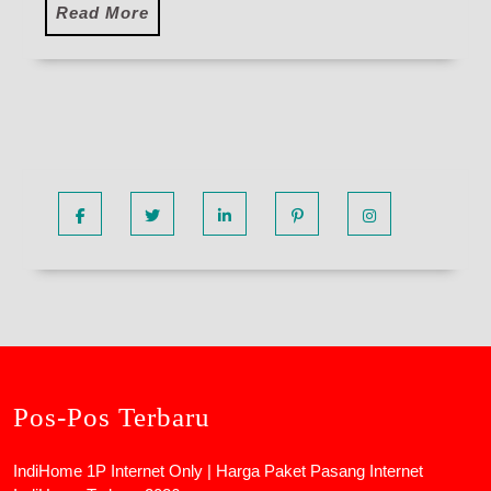
Read
Read More
More
Facebook
Twitter
Linkedin
Pinterest
Instagram
Pos-Pos Terbaru
IndiHome 1P Internet Only | Harga Paket Pasang Internet