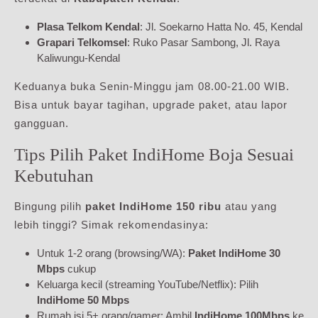
Plasa Telkom Kendal
: Jl. Soekarno Hatta No. 45, Kendal
Grapari Telkomsel
: Ruko Pasar Sambong, Jl. Raya
Kaliwungu-Kendal
Keduanya buka Senin-Minggu jam 08.00-21.00 WIB.
Bisa untuk bayar tagihan, upgrade paket, atau lapor
gangguan.
Tips Pilih Paket IndiHome Boja Sesuai
Kebutuhan
Bingung pilih
paket IndiHome 150 ribu
atau yang
lebih tinggi? Simak rekomendasinya:
Untuk 1-2 orang (browsing/WA):
Paket IndiHome 30
Mbps
cukup
Keluarga kecil (streaming YouTube/Netflix): Pilih
IndiHome 50 Mbps
Rumah isi 5+ orang/gamer: Ambil
IndiHome 100Mbps
ke