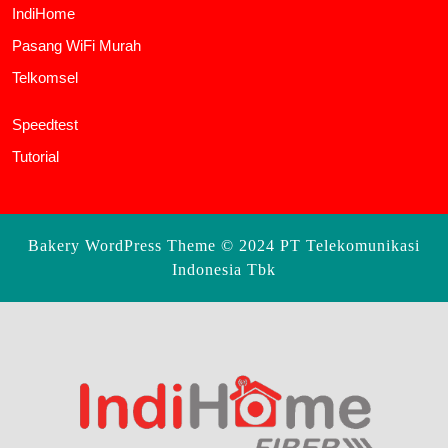
IndiHome
Pasang WiFi Murah
Telkomsel
Speedtest
Tutorial
Bakery WordPress Theme
© 2024 PT Telekomunikasi
Indonesia Tbk
Scroll
Up