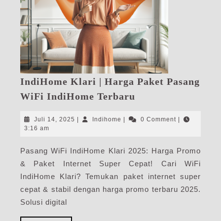
IndiHome Klari | Harga Paket Pasang
IndiHome
WiFi IndiHome Terbaru
Klari
|
Juli
Indihome
Juli 14, 2025
|
Indihome
|
0 Comment
|
Harga
14,
3:16 am
2025
Paket
Pasang WiFi IndiHome Klari 2025: Harga Promo
Pasang
& Paket Internet Super Cepat! Cari WiFi
WiFi
IndiHome
IndiHome Klari? Temukan paket internet super
Terbaru
cepat & stabil dengan harga promo terbaru 2025.
Solusi digital