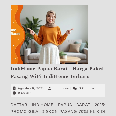
IndiHome Papua Barat | Harga Paket
IndiHome
Pasang WiFi IndiHome Terbaru
Papua
Barat
Agustus
Indihome
Agustus 6, 2025
|
Indihome
|
0 Comment
|
|
6,
9:09 am
2025
Harga
DAFTAR INDIHOME PAPUA BARAT 2025:
Paket
PROMO GILA! DISKON PASANG 70%! KLIK DI
Pasang