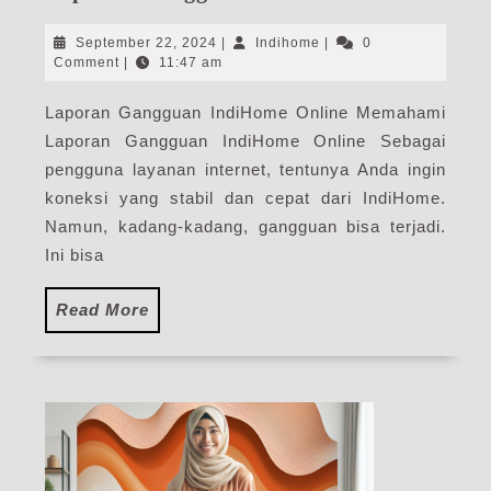
Gang
Indi
September
Indihome
September 22, 2024
|
Indihome
|
0
Onli
22,
Comment
|
11:47 am
2024
Laporan Gangguan IndiHome Online Memahami
Laporan Gangguan IndiHome Online Sebagai
pengguna layanan internet, tentunya Anda ingin
koneksi yang stabil dan cepat dari IndiHome.
Namun, kadang-kadang, gangguan bisa terjadi.
Ini bisa
Read
Read More
More