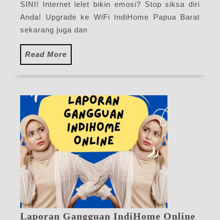
WiFi
SINI! Internet lelet bikin emosi? Stop siksa diri
IndiHome
Anda! Upgrade ke WiFi IndiHome Papua Barat
Terbaru
sekarang juga dan
Read
Read More
More
Lapo
Laporan Gangguan IndiHome Online