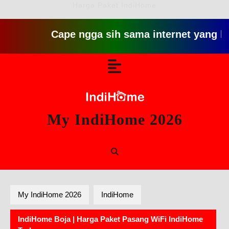
Harga Paket IndiHome
Cape ngga sih sama internet yang lambat gi
Skip
Open
to
content
Button
My IndiHome 2026
My IndiHome 2026
IndiHome
IndiHome Boja | Harga Paket Pasang WiFi IndiHome