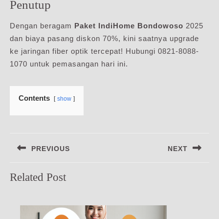
Penutup
Dengan beragam
Paket IndiHome Bondowoso
2025
dan biaya pasang diskon 70%, kini saatnya upgrade
ke jaringan fiber optik tercepat! Hubungi 0821-8088-
1070 untuk pemasangan hari ini.
Contents
show
Navigasi
PREVIOUS
NEXT
pos
Previous
Next
Related Post
post:
post: