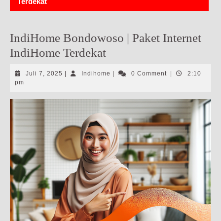
Terdekat
IndiHome Bondowoso | Paket Internet
IndiHome Terdekat
Juli
Indihome
Juli 7, 2025
|
Indihome
|
0 Comment
|
2:10
7,
pm
2025