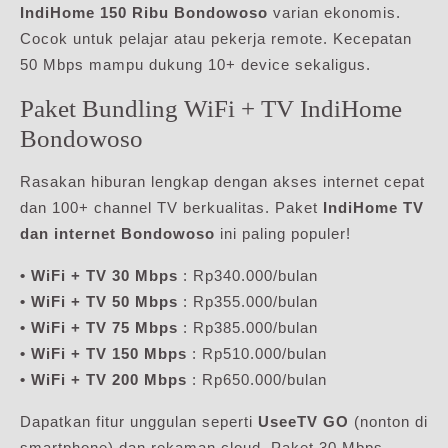
IndiHome 150 Ribu Bondowoso
varian ekonomis.
Cocok untuk pelajar atau pekerja remote. Kecepatan
50 Mbps mampu dukung 10+ device sekaligus.
Paket Bundling WiFi + TV IndiHome
Bondowoso
Rasakan hiburan lengkap dengan akses internet cepat
dan 100+ channel TV berkualitas. Paket
IndiHome TV
dan internet Bondowoso
ini paling populer!
• WiFi + TV 30 Mbps
: Rp340.000/bulan
• WiFi + TV 50 Mbps
: Rp355.000/bulan
• WiFi + TV 75 Mbps
: Rp385.000/bulan
• WiFi + TV 150 Mbps
: Rp510.000/bulan
• WiFi + TV 200 Mbps
: Rp650.000/bulan
Dapatkan fitur unggulan seperti
UseeTV GO
(nonton di
smartphone) dan rekaman cloud. Paket 30 Mbps