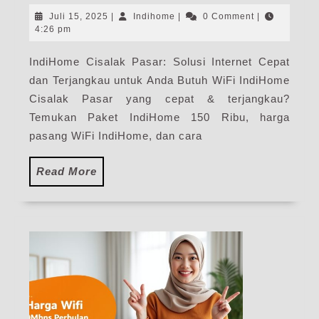
Pas
Juli
Indihome
Juli 15, 2025
|
Indihome
|
0 Comment
|
|
15,
4:26 pm
2025
Har
IndiHome Cisalak Pasar: Solusi Internet Cepat
Pak
dan Terjangkau untuk Anda Butuh WiFi IndiHome
Pas
WiF
Cisalak Pasar yang cepat & terjangkau?
Ind
Temukan Paket IndiHome 150 Ribu, harga
Ter
pasang WiFi IndiHome, dan cara
Read
Read More
More