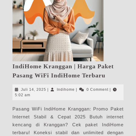
IndiHome Kranggan | Harga Paket
IndiHome
Pasang WiFi IndiHome Terbaru
Kranggan
|
Juli
Indihome
Juli 14, 2025
|
Indihome
|
0 Comment
|
Harga
14,
5:02 am
2025
Paket
Pasang WiFi IndiHome Kranggan: Promo Paket
Pasang
Internet Stabil & Cepat 2025 Butuh internet
WiFi
IndiHome
kencang di Kranggan? Cek paket IndiHome
Terbaru
terbaru! Koneksi stabil dan unlimited dengan