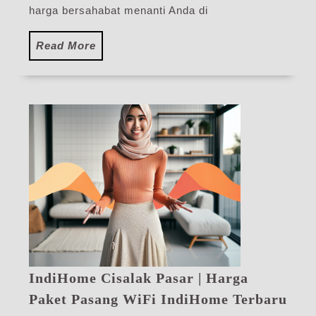
harga bersahabat menanti Anda di
Read
Read More
More
IndiHome Cisalak Pasar | Harga
Ind
Paket Pasang WiFi IndiHome Terbaru
Cisa