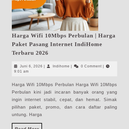
Harga Wifi 10Mbps Perbulan | Harga
Paket Pasang Internet IndiHome
Harga
Terbaru 2026
Wifi
10Mbps
Juni
Indihome
Juni 6, 2026
|
Indihome
|
0 Comment
|
Perbulan
6,
9:01 am
2026
|
Harga Wifi 10Mbps Perbulan Harga Wifi 10Mbps
Harga
Perbulan kini jadi incaran banyak orang yang
Paket
Pasang
ingin internet stabil, cepat, dan hemat. Simak
Internet
pilihan paket, promo, dan cara daftar paling
IndiHome
untung. Harga
Terbaru
2026
Read
Read More