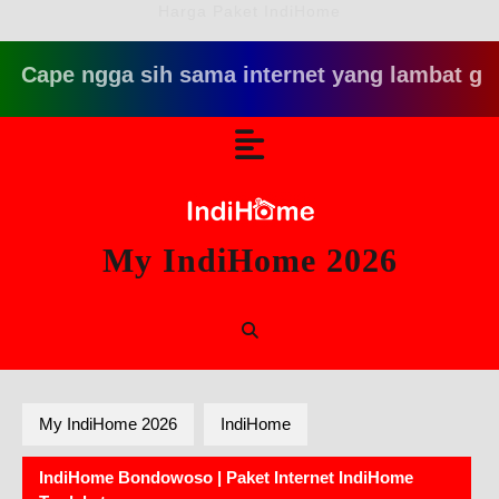
Harga Paket IndiHome
 ngga sih sama internet yang lambat gitu gitu a
Skip
Open
to
content
Button
My IndiHome 2026
My IndiHome 2026
IndiHome
IndiHome Bondowoso | Paket Internet IndiHome