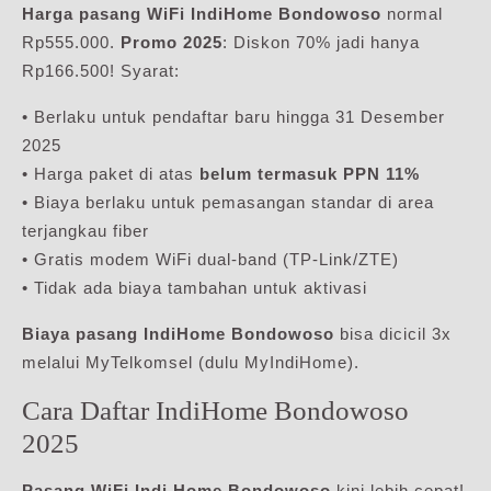
Harga pasang WiFi IndiHome Bondowoso
normal
Rp555.000.
Promo 2025
: Diskon 70% jadi hanya
Rp166.500! Syarat:
• Berlaku untuk pendaftar baru hingga 31 Desember
2025
• Harga paket di atas
belum termasuk PPN 11%
• Biaya berlaku untuk pemasangan standar di area
terjangkau fiber
• Gratis modem WiFi dual-band (TP-Link/ZTE)
• Tidak ada biaya tambahan untuk aktivasi
Biaya pasang IndiHome Bondowoso
bisa dicicil 3x
melalui MyTelkomsel (dulu MyIndiHome).
Cara Daftar IndiHome Bondowoso
2025
Pasang WiFi Indi Home Bondowoso
kini lebih cepat!