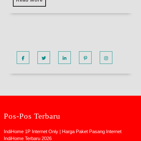
More
Facebook
Twitter
Linkedin
Pinterest
Instagram
Pos-Pos Terbaru
IndiHome 1P Internet Only | Harga Paket Pasang Internet
IndiHome Terbaru 2026