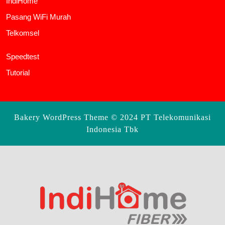
IndiHome
Pasang WiFi Murah
Telkomsel
Speedtest
Tutorial
Bakery WordPress Theme
© 2024 PT Telekomunikasi
Indonesia Tbk
Scroll
Up