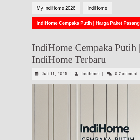
My IndiHome 2026
IndiHome
IndiHome Cempaka Putih | Harga Paket Pasang
IndiHome Cempaka Putih |
IndiHome Terbaru
Juli
Indihome
Juli 11, 2025
|
Indihome
|
0 Comment
11,
2025