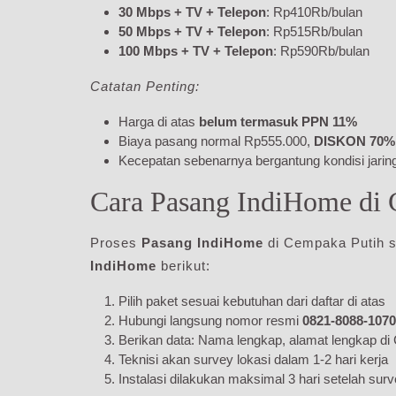
30 Mbps + TV + Telepon
: Rp410Rb/bulan
50 Mbps + TV + Telepon
: Rp515Rb/bulan
100 Mbps + TV + Telepon
: Rp590Rb/bulan
Catatan Penting:
Harga di atas
belum termasuk PPN 11%
Biaya pasang normal Rp555.000,
DISKON 70% 
Kecepatan sebenarnya bergantung kondisi jaring
Cara Pasang IndiHome di 
Proses
Pasang IndiHome
di Cempaka Putih s
IndiHome
berikut:
Pilih paket sesuai kebutuhan dari daftar di atas
Hubungi langsung nomor resmi
0821-8088-1070
Berikan data: Nama lengkap, alamat lengkap di 
Teknisi akan survey lokasi dalam 1-2 hari kerja
Instalasi dilakukan maksimal 3 hari setelah sur