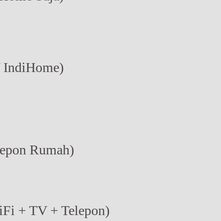
V IndiHome)
elepon Rumah)
iFi + TV + Telepon)