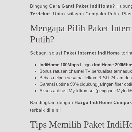
Bingung
Cara Ganti Paket IndiHome
? Hubung
Terdekat
. Untuk wilayah Cempaka Putih, Plasa
Mengapa Pilih Paket Inte
Putih?
Sebagai solusi
Paket Internet IndiHome
terin
IndiHome 100Mbps
hingga
IndiHome 200Mbp
Bonus ratusan channel TV berkualitas termasu
Bebas nelpon sesama Telkom & SLI 24 jam deng
Garansi uptime 99% didukung jaringan fiber opti
Akses aplikasi MyTelkomsel (pengganti MyIndi
Bandingkan dengan
Harga IndiHome Cempak
terbaik di sini!
Tips Memilih Paket IndiH