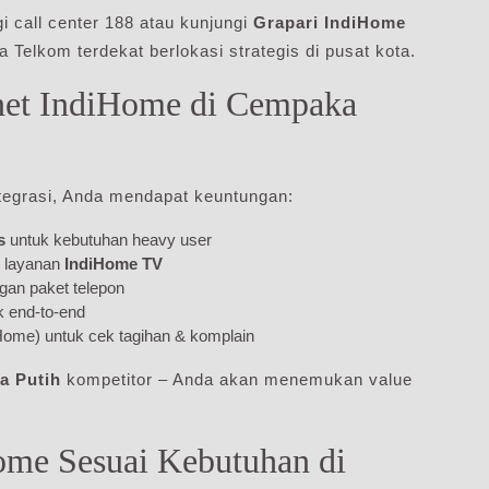
i call center 188 atau kunjungi
Grapari IndiHome
 Telkom terdekat berlokasi strategis di pusat kota.
rnet IndiHome di Cempaka
tegrasi, Anda mendapat keuntungan:
s
untuk kebutuhan heavy user
k layanan
IndiHome TV
an paket telepon
k end-to-end
Home) untuk cek tagihan & komplain
a Putih
kompetitor – Anda akan menemukan value
ome Sesuai Kebutuhan di