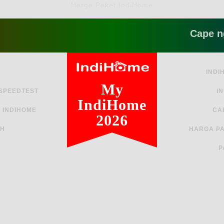
Harga Paket IndiHome
Cape ngga sih
INDI
My
 SPEEDTEST
I
IndiHome
 INDIHOME
CA
2026
AH
HARGA PA
P