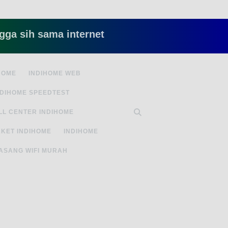
 sama internet yang lambat gitu gitu aja dah nye
HOME
INDIHOME WEB
NDIHOME SPEEDTEST
LL CENTER INDIHOME
KET INDIHOME
INDIHOME
ASANG WIFI MURAH