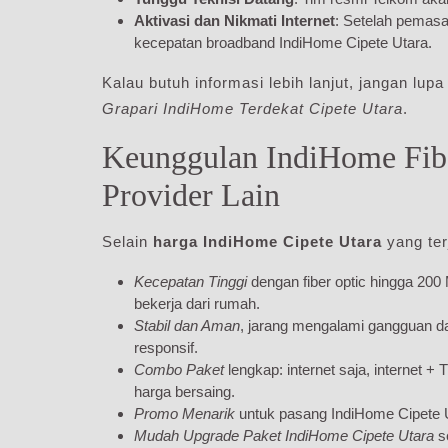
Aktivasi dan Nikmati Internet
: Setelah pemasa
kecepatan broadband IndiHome Cipete Utara.
Kalau butuh informasi lebih lanjut, jangan lup
Grapari IndiHome Terdekat Cipete Utara
.
Keunggulan IndiHome Fibe
Provider Lain
Selain
harga IndiHome Cipete Utara
yang ter
Kecepatan Tinggi
dengan fiber optic hingga 200
bekerja dari rumah.
Stabil dan Aman
, jarang mengalami gangguan d
responsif.
Combo Paket
lengkap: internet saja, internet +
harga bersaing.
Promo Menarik
untuk pasang IndiHome Cipete U
Mudah Upgrade Paket IndiHome Cipete Utara
se