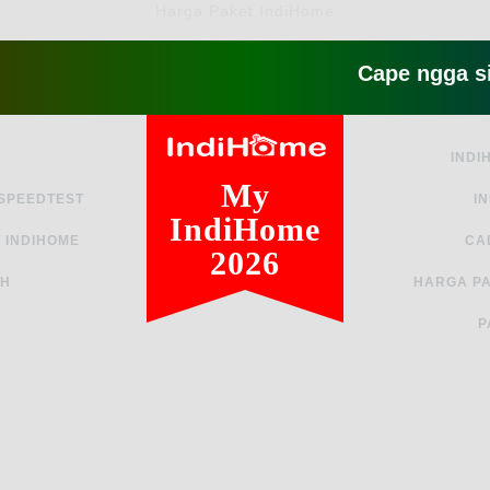
Harga Paket IndiHome
Cape ngga sih sam
INDI
My
 SPEEDTEST
I
IndiHome
 INDIHOME
CA
2026
AH
HARGA PA
P