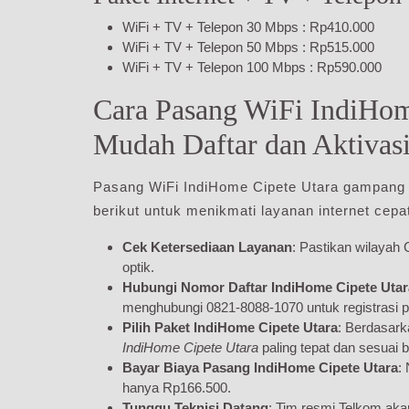
WiFi + TV + Telepon 30 Mbps : Rp410.000
WiFi + TV + Telepon 50 Mbps : Rp515.000
WiFi + TV + Telepon 100 Mbps : Rp590.000
Cara Pasang WiFi IndiHom
Mudah Daftar dan Aktivas
Pasang WiFi IndiHome Cipete Utara gampang 
berikut untuk menikmati layanan internet cepa
Cek Ketersediaan Layanan
: Pastikan wilayah 
optik.
Hubungi Nomor Daftar IndiHome Cipete Utar
menghubungi 0821-8088-1070 untuk registrasi p
Pilih Paket IndiHome Cipete Utara
: Berdasark
IndiHome Cipete Utara
paling tepat dan sesuai 
Bayar Biaya Pasang IndiHome Cipete Utara
:
hanya Rp166.500.
Tunggu Teknisi Datang
: Tim resmi Telkom aka