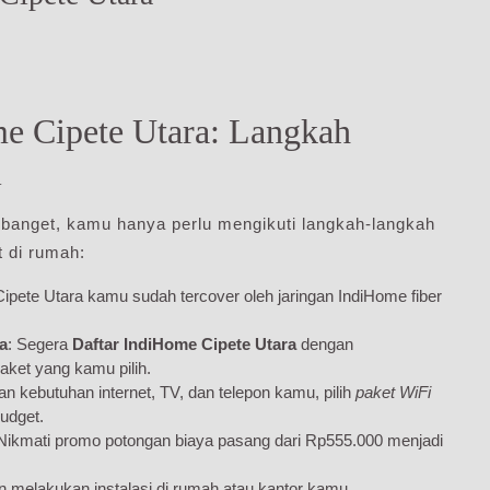
e Cipete Utara: Langkah
i
banget, kamu hanya perlu mengikuti langkah-langkah
t di rumah:
Cipete Utara kamu sudah tercover oleh jaringan IndiHome fiber
a
: Segera
Daftar IndiHome Cipete Utara
dengan
aket yang kamu pilih.
an kebutuhan internet, TV, dan telepon kamu, pilih
paket WiFi
budget.
 Nikmati promo potongan biaya pasang dari Rp555.000 menjadi
n melakukan instalasi di rumah atau kantor kamu.