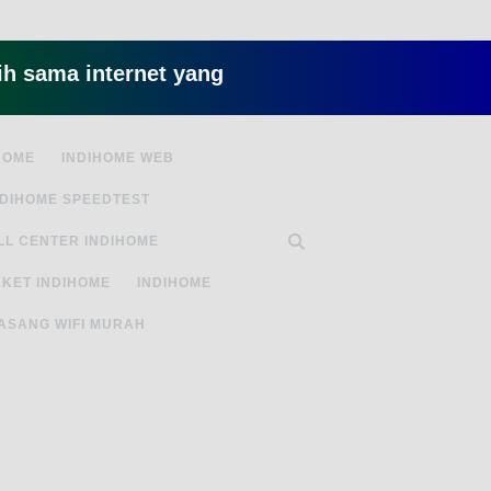
a internet yang lambat gitu gitu aja dah nyebeli
HOME
INDIHOME WEB
NDIHOME SPEEDTEST
LL CENTER INDIHOME
KET INDIHOME
INDIHOME
ASANG WIFI MURAH