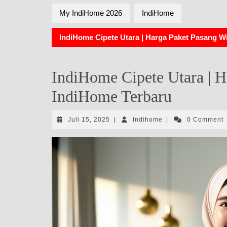
My IndiHome 2026
IndiHome
IndiHome Cipete Utara | Harga Paket Pasang W
IndiHome Cipete Utara | H
IndiHome Terbaru
Juli
Indihome
Juli 15, 2025
|
Indihome
|
0 Comment
15,
2025