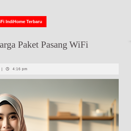
iFi IndiHome Terbaru
arga Paket Pasang WiFi
|
4:16 pm