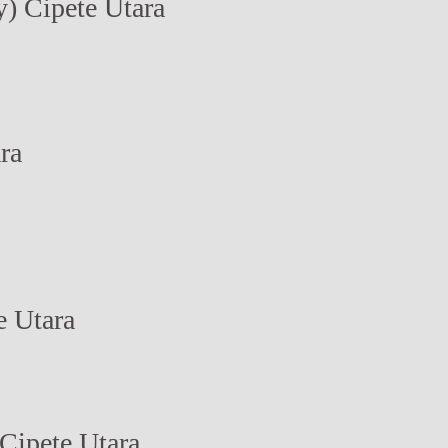
y) Cipete Utara
ra
e Utara
 Cipete Utara