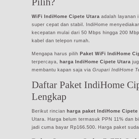
Pilih?
WiFi IndiHome Cipete Utara
adalah layanan i
super cepat dan stabil. IndiHome menyediaka
kecepatan mulai dari 50 Mbps hingga 200 Mbps
kabel dan telepon rumah.
Mengapa harus pilih
Paket WiFi IndiHome Ci
terpercaya,
harga IndiHome Cipete Utara
jug
membantu kapan saja via
Grupari IndiHome T
Daftar Paket IndiHome Cip
Lengkap
Berikut rincian
harga paket IndiHome Cipete
Utara. Harga belum termasuk PPN 11% dan bi
jadi cuma bayar Rp166.500. Harga paket suda