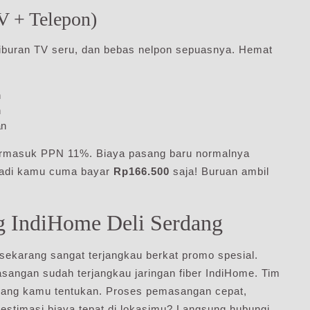
TV + Telepon)
, hiburan TV seru, dan bebas nelpon sepuasnya. Hemat
n
n
an
ermasuk PPN 11%. Biaya pasang baru normalnya
adi kamu cuma bayar
Rp166.500
saja! Buruan ambil
g IndiHome Deli Serdang
sekarang sangat terjangkau berkat promo spesial.
angan sudah terjangkau jaringan fiber IndiHome. Tim
l yang kamu tentukan. Proses pemasangan cepat,
 estimasi biaya tepat di lokasimu? Langsung hubungi