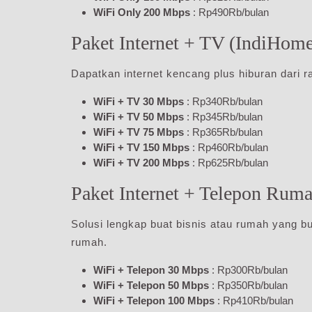
WiFi Only 200 Mbps
: Rp490Rb/bulan
Paket Internet + TV (IndiHom
Dapatkan internet kencang plus hiburan dari r
WiFi + TV 30 Mbps
: Rp340Rb/bulan
WiFi + TV 50 Mbps
: Rp345Rb/bulan
WiFi + TV 75 Mbps
: Rp365Rb/bulan
WiFi + TV 150 Mbps
: Rp460Rb/bulan
WiFi + TV 200 Mbps
: Rp625Rb/bulan
Paket Internet + Telepon Rum
Solusi lengkap buat bisnis atau rumah yang but
rumah.
WiFi + Telepon 30 Mbps
: Rp300Rb/bulan
WiFi + Telepon 50 Mbps
: Rp350Rb/bulan
WiFi + Telepon 100 Mbps
: Rp410Rb/bulan