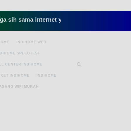
sama internet yang lambat gitu gitu aja dah nyeb
HOME
INDIHOME WEB
NDIHOME SPEEDTEST
LL CENTER INDIHOME
KET INDIHOME
INDIHOME
ASANG WIFI MURAH