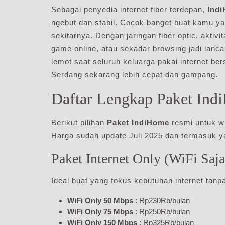
Sebagai penyedia internet fiber terdepan,
Indi
ngebut dan stabil. Cocok banget buat kamu ya
sekitarnya. Dengan jaringan fiber optic, aktivi
game online, atau sekadar browsing jadi lancar
lemot saat seluruh keluarga pakai internet b
Serdang sekarang lebih cepat dan gampang.
Daftar Lengkap Paket Ind
Berikut pilihan
Paket IndiHome
resmi untuk w
Harga sudah update Juli 2025 dan termasuk yan
Paket Internet Only (WiFi Saja
Ideal buat yang fokus kebutuhan internet tanp
WiFi Only 50 Mbps
: Rp230Rb/bulan
WiFi Only 75 Mbps
: Rp250Rb/bulan
WiFi Only 150 Mbps
: Rp325Rb/bulan