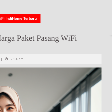
iFi IndiHome Terbaru
Harga Paket Pasang WiFi
|
2:34 am