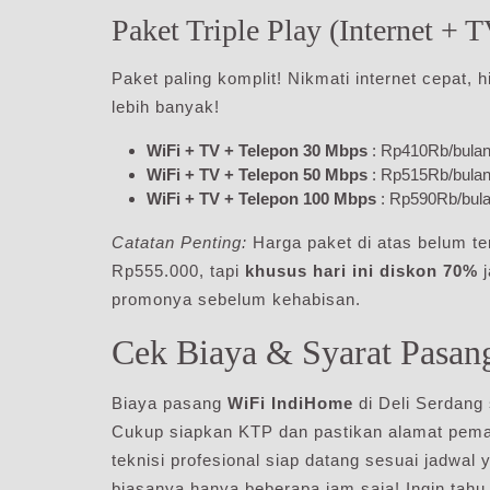
Paket Triple Play (Internet + 
Paket paling komplit! Nikmati internet cepat
lebih banyak!
WiFi + TV + Telepon 30 Mbps
: Rp410Rb/bula
WiFi + TV + Telepon 50 Mbps
: Rp515Rb/bula
WiFi + TV + Telepon 100 Mbps
: Rp590Rb/bul
Catatan Penting:
Harga paket di atas belum t
Rp555.000, tapi
khusus hari ini diskon 70%
j
promonya sebelum kehabisan.
Cek Biaya & Syarat Pasan
Biaya pasang
WiFi IndiHome
di Deli Serdang 
Cukup siapkan KTP dan pastikan alamat pemas
teknisi profesional siap datang sesuai jadwa
biasanya hanya beberapa jam saja! Ingin tahu