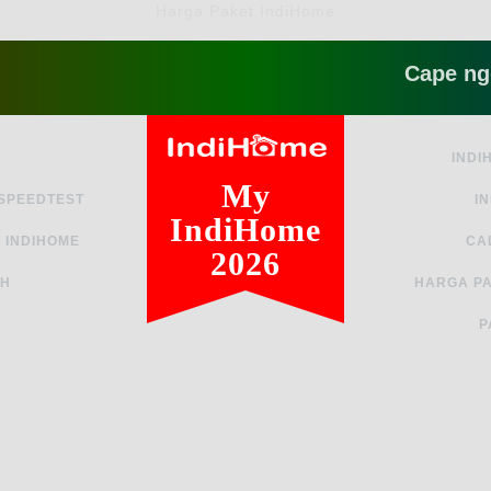
Harga Paket IndiHome
Cape ngga sih 
INDI
My
 SPEEDTEST
I
IndiHome
 INDIHOME
CA
2026
AH
HARGA PA
P