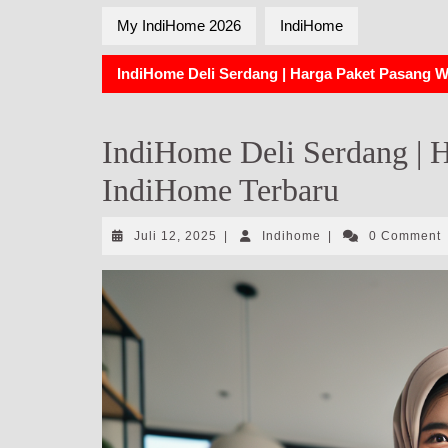
My IndiHome 2026
IndiHome
IndiHome Deli Serdang | Harga Paket Pasang W
IndiHome Deli Serdang | 
IndiHome Terbaru
Juli
Indihome
Juli 12, 2025
|
Indihome
|
0 Comment
12,
2025