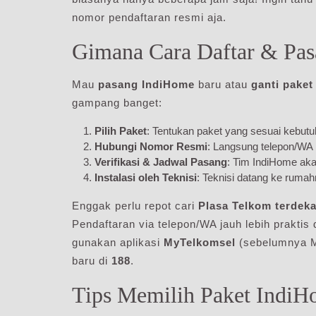
nomor pendaftaran resmi aja.
Gimana Cara Daftar & Pas
Mau
pasang IndiHome
baru atau
ganti pake
gampang banget:
Pilih Paket
: Tentukan paket yang sesuai kebutuha
Hubungi Nomor Resmi
: Langsung telepon/WA
Verifikasi & Jadwal Pasang
: Tim IndiHome aka
Instalasi oleh Teknisi
: Teknisi datang ke ruma
Enggak perlu repot cari
Plasa Telkom terdeka
Pendaftaran via telepon/WA jauh lebih praktis
gunakan aplikasi
MyTelkomsel
(sebelumnya My
baru di
188
.
Tips Memilih Paket IndiHo