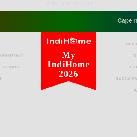
Harga Paket IndiHome
Cape ngga si
INDI
My
 SPEEDTEST
I
IndiHome
 INDIHOME
CA
2026
AH
HARGA PA
P