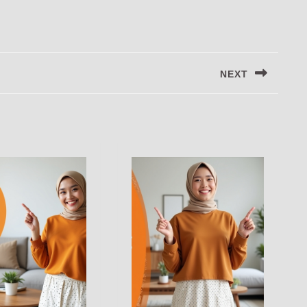
NEXT
Next
post: