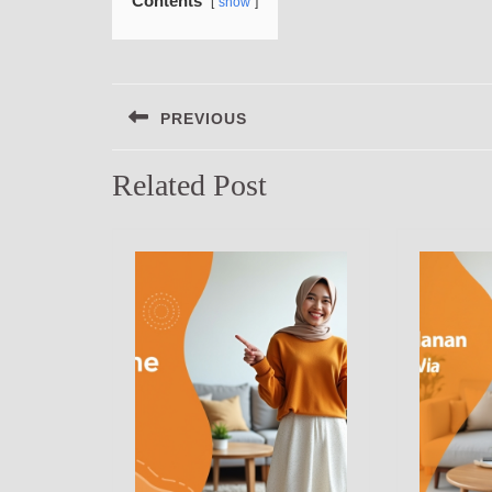
Contents
show
Navigasi
PREVIOUS
pos
Previous
Related Post
post: