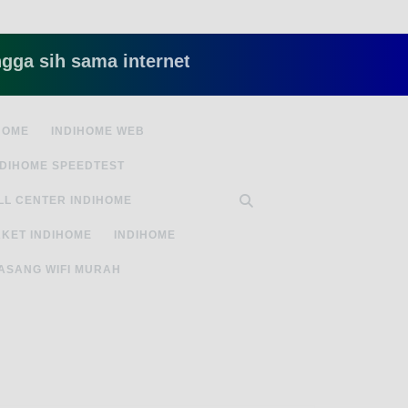
h sama internet yang lambat gitu gitu aja dah ny
HOME
INDIHOME WEB
NDIHOME SPEEDTEST
LL CENTER INDIHOME
KET INDIHOME
INDIHOME
ASANG WIFI MURAH