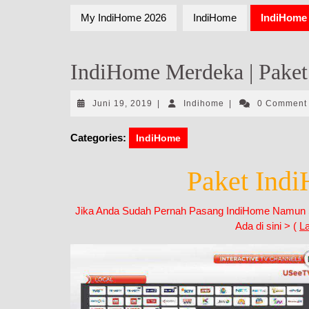
My IndiHome 2026
IndiHome
IndiHome 
IndiHome Merdeka | Pake
Juni
Indihome
Juni 19, 2019
|
Indihome
|
0 Commen
19,
2019
Categories:
IndiHome
Paket Ind
Jika Anda Sudah Pernah Pasang IndiHome Namun Sa
Ada di sini > (
L