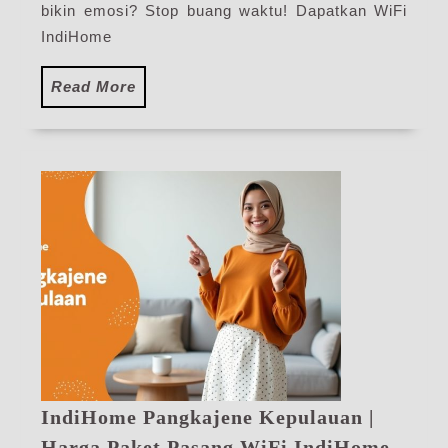
Terbaru
bikin emosi? Stop buang waktu! Dapatkan WiFi
IndiHome
Read
Read More
More
IndiHome Pangkajene Kepulauan |
Harga Paket Pasang WiFi IndiHome