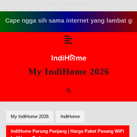
Harga Paket IndiHome
e ngga sih sama internet yang lambat gitu gitu 
Skip
Open
to
content
Button
My IndiHome 2026
My IndiHome 2026
IndiHome
IndiHome Parung Panjang | Harga Paket Pasang WiFi