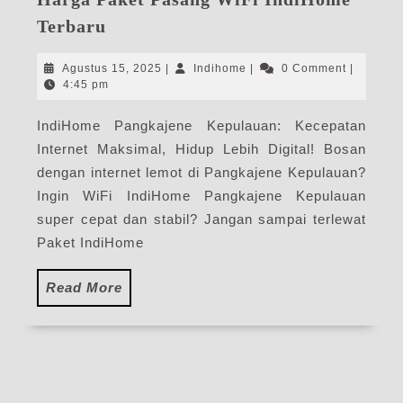
IndiHome
Terbaru
Pangkajene
Kepulauan
Agustus
Indihome
Agustus 15, 2025
|
Indihome
|
0 Comment
|
|
15,
4:45 pm
2025
Harga
IndiHome Pangkajene Kepulauan: Kecepatan
Paket
Internet Maksimal, Hidup Lebih Digital! Bosan
Pasang
WiFi
dengan internet lemot di Pangkajene Kepulauan?
IndiHome
Ingin WiFi IndiHome Pangkajene Kepulauan
Terbaru
super cepat dan stabil? Jangan sampai terlewat
Paket IndiHome
Read
Read More
More