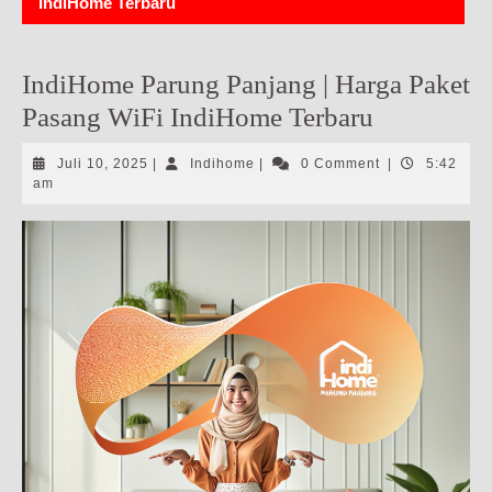
IndiHome Terbaru
IndiHome Parung Panjang | Harga Paket
Pasang WiFi IndiHome Terbaru
Juli
Indihome
Juli 10, 2025
|
Indihome
|
0 Comment
|
5:42
10,
am
2025