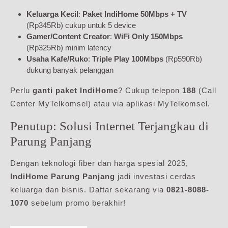
Keluarga Kecil
:
Paket IndiHome 50Mbps + TV
(Rp345Rb) cukup untuk 5 device
Gamer/Content Creator
:
WiFi Only 150Mbps
(Rp325Rb) minim latency
Usaha Kafe/Ruko
:
Triple Play 100Mbps
(Rp590Rb)
dukung banyak pelanggan
Perlu
ganti paket IndiHome
? Cukup telepon
188
(Call
Center MyTelkomsel) atau via aplikasi MyTelkomsel.
Penutup: Solusi Internet Terjangkau di
Parung Panjang
Dengan teknologi fiber dan harga spesial 2025,
IndiHome Parung Panjang
jadi investasi cerdas
keluarga dan bisnis. Daftar sekarang via
0821-8088-
1070
sebelum promo berakhir!