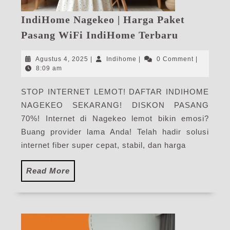
IndiHome Nagekeo | Harga Paket
IndiHome
Pasang WiFi IndiHome Terbaru
Nagekeo
|
Agustus
Indihome
Agustus 4, 2025
|
Indihome
|
0 Comment
|
Harga
4,
8:09 am
2025
Paket
STOP INTERNET LEMOT! DAFTAR INDIHOME
Pasang
NAGEKEO SEKARANG! DISKON PASANG
WiFi
IndiHome
70%! Internet di Nagekeo lemot bikin emosi?
Terbaru
Buang provider lama Anda! Telah hadir solusi
internet fiber super cepat, stabil, dan harga
Read
Read More
More