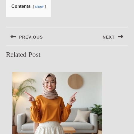
Contents
show
Navigasi
PREVIOUS
NEXT
pos
Previous
Next
Related Post
post:
post: