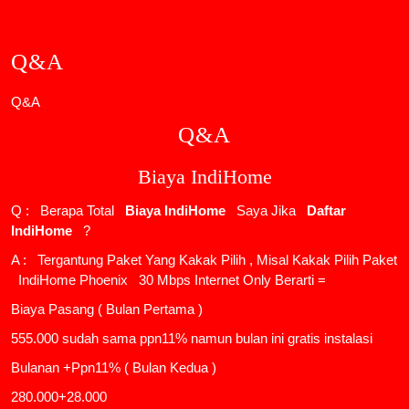
Q&A
Q&A
Q&A
Biaya IndiHome
Q : Berapa Total
Biaya IndiHome
Saya Jika
Daftar
IndiHome
?
A : Tergantung Paket Yang Kakak Pilih , Misal Kakak Pilih Paket
IndiHome Phoenix
30 Mbps Internet Only Berarti =
Biaya Pasang ( Bulan Pertama )
555.000 sudah sama ppn11% namun bulan ini gratis instalasi
Bulanan +Ppn11% ( Bulan Kedua )
280.000+28.000