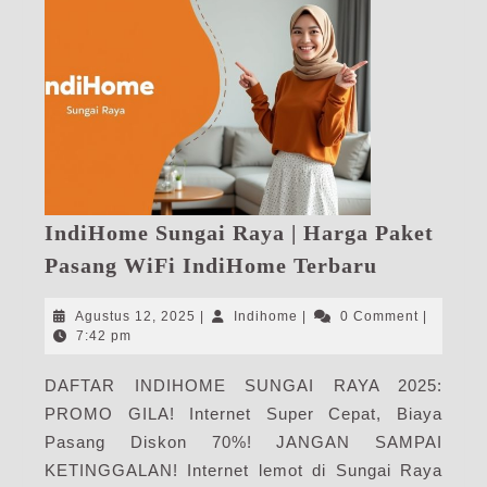
IndiHome Sungai Raya | Harga Paket
IndiHome
Pasang WiFi IndiHome Terbaru
Sungai
Raya
Agustus
Indihome
Agustus 12, 2025
|
Indihome
|
0 Comment
|
|
12,
7:42 pm
2025
Harga
DAFTAR INDIHOME SUNGAI RAYA 2025:
Paket
PROMO GILA! Internet Super Cepat, Biaya
Pasang
WiFi
Pasang Diskon 70%! JANGAN SAMPAI
IndiHome
KETINGGALAN! Internet lemot di Sungai Raya