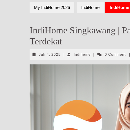
My IndiHome 2026
IndiHome
IndiHome 
IndiHome Singkawang | Pa
Terdekat
Juli
Indihome
Juli 4, 2025
|
Indihome
|
0 Comment
4,
2025