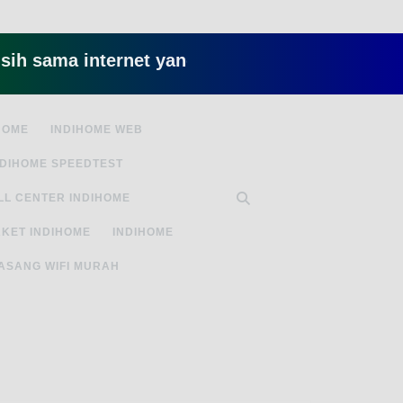
a internet yang lambat gitu gitu aja dah nyebeli
HOME
INDIHOME WEB
NDIHOME SPEEDTEST
LL CENTER INDIHOME
KET INDIHOME
INDIHOME
ASANG WIFI MURAH