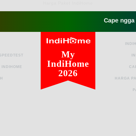
Harga Paket IndiHome
Cape ngga sih sam
INDI
My
 SPEEDTEST
I
IndiHome
 INDIHOME
CA
2026
AH
HARGA PA
P