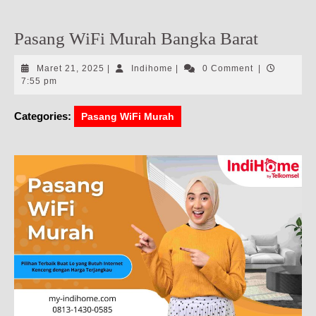
Pasang WiFi Murah Bangka Barat
Maret
Indihome
Maret 21, 2025
|
Indihome
|
0 Comment
|
21,
7:55 pm
2025
Categories:
Pasang WiFi Murah