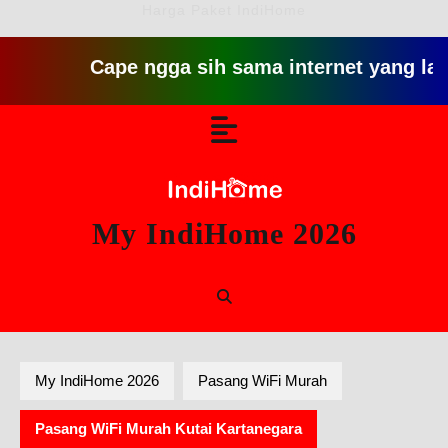
Harga Paket IndiHome
Cape ngga sih sama internet yang lambat gitu
Skip
Open
to
content
Button
My IndiHome 2026
My IndiHome 2026
Pasang WiFi Murah
Pasang WiFi Murah Kutai Kartanegara