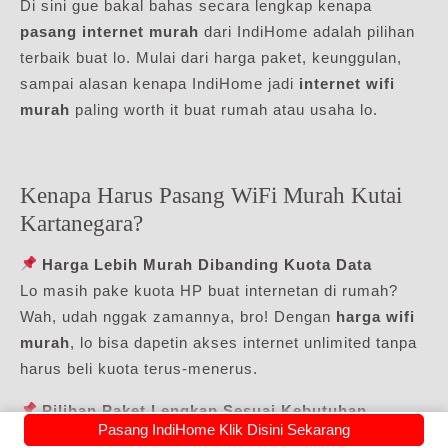
Di sini gue bakal bahas secara lengkap kenapa
pasang internet murah
dari IndiHome adalah pilihan
terbaik buat lo. Mulai dari harga paket, keunggulan,
sampai alasan kenapa IndiHome jadi
internet wifi
murah
paling worth it buat rumah atau usaha lo.
Kenapa Harus Pasang WiFi Murah Kutai
Kartanegara?
Harga Lebih Murah Dibanding Kuota Data
Lo masih pake kuota HP buat internetan di rumah?
Wah, udah nggak zamannya, bro! Dengan
harga wifi
murah
, lo bisa dapetin akses internet unlimited tanpa
harus beli kuota terus-menerus.
Pilihan Paket Lengkap Sesuai Kebutuhan
Pasang IndiHome Klik Disini Sekarang
Mau cari
wifi rumah murah
buat streaming dan