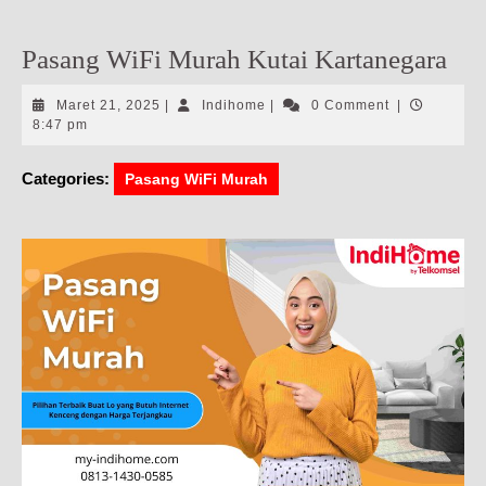
Pasang WiFi Murah Kutai Kartanegara
Maret
Indihome
Maret 21, 2025
|
Indihome
|
0 Comment
|
21,
8:47 pm
2025
Categories:
Pasang WiFi Murah