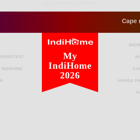
Harga Paket IndiHome
Cape ngga s
INDI
My
 SPEEDTEST
I
IndiHome
 INDIHOME
CA
2026
AH
HARGA PA
P