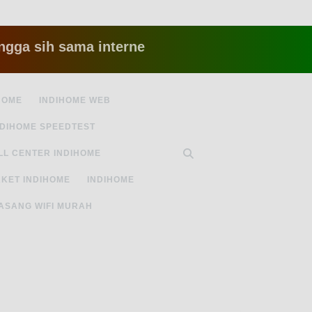
ih sama internet yang lambat gitu gitu aja dah n
HOME
INDIHOME WEB
NDIHOME SPEEDTEST
LL CENTER INDIHOME
KET INDIHOME
INDIHOME
ASANG WIFI MURAH