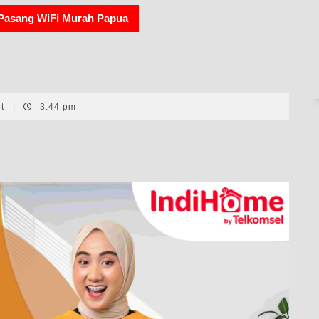
Pasang WiFi Murah Papua
nt
|
3:44 pm