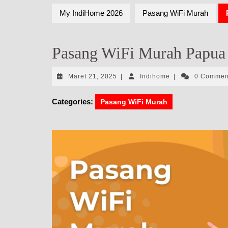
My IndiHome 2026
Pasang WiFi Murah
Pasang WiFi Murah Papua
Maret
Indihome
Maret 21, 2025
|
Indihome
|
0 Comme
21,
2025
Categories:
Pasang WiFi Murah