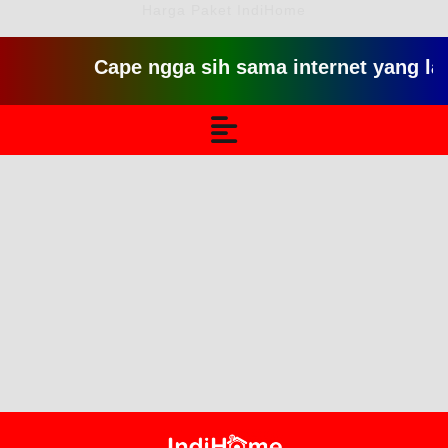
Harga Paket IndiHome
Cape ngga sih sama internet yang lambat git
Skip
Open
to
content
Button