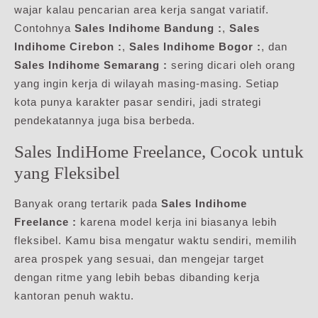
wajar kalau pencarian area kerja sangat variatif.
Contohnya
Sales Indihome Bandung :
,
Sales
Indihome Cirebon :
,
Sales Indihome Bogor :
, dan
Sales Indihome Semarang :
sering dicari oleh orang
yang ingin kerja di wilayah masing-masing. Setiap
kota punya karakter pasar sendiri, jadi strategi
pendekatannya juga bisa berbeda.
Sales IndiHome Freelance, Cocok untuk
yang Fleksibel
Banyak orang tertarik pada
Sales Indihome
Freelance :
karena model kerja ini biasanya lebih
fleksibel. Kamu bisa mengatur waktu sendiri, memilih
area prospek yang sesuai, dan mengejar target
dengan ritme yang lebih bebas dibanding kerja
kantoran penuh waktu.