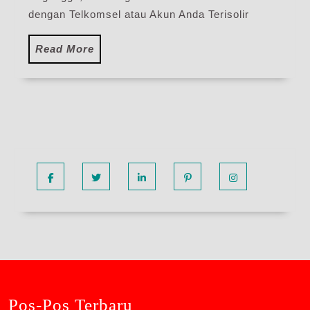
dengan Telkomsel atau Akun Anda Terisolir
Read
Read More
More
Facebook
Twitter
Linkedin
Pinterest
Instagram
Pos-Pos Terbaru