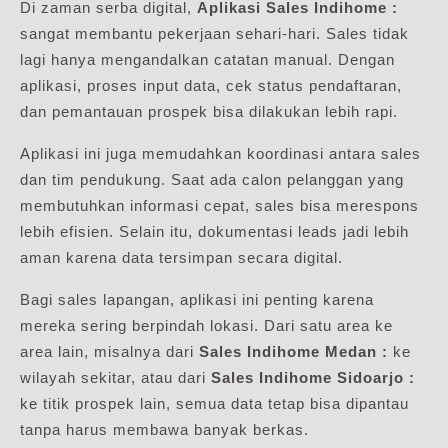
Di zaman serba digital,
Aplikasi Sales Indihome :
sangat membantu pekerjaan sehari-hari. Sales tidak
lagi hanya mengandalkan catatan manual. Dengan
aplikasi, proses input data, cek status pendaftaran,
dan pemantauan prospek bisa dilakukan lebih rapi.
Aplikasi ini juga memudahkan koordinasi antara sales
dan tim pendukung. Saat ada calon pelanggan yang
membutuhkan informasi cepat, sales bisa merespons
lebih efisien. Selain itu, dokumentasi leads jadi lebih
aman karena data tersimpan secara digital.
Bagi sales lapangan, aplikasi ini penting karena
mereka sering berpindah lokasi. Dari satu area ke
area lain, misalnya dari
Sales Indihome Medan :
ke
wilayah sekitar, atau dari
Sales Indihome Sidoarjo :
ke titik prospek lain, semua data tetap bisa dipantau
tanpa harus membawa banyak berkas.