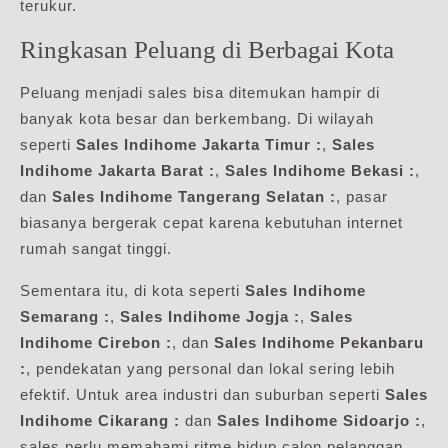
terukur.
Ringkasan Peluang di Berbagai Kota
Peluang menjadi sales bisa ditemukan hampir di
banyak kota besar dan berkembang. Di wilayah
seperti
Sales Indihome Jakarta Timur :
,
Sales
Indihome Jakarta Barat :
,
Sales Indihome Bekasi :
,
dan
Sales Indihome Tangerang Selatan :
, pasar
biasanya bergerak cepat karena kebutuhan internet
rumah sangat tinggi.
Sementara itu, di kota seperti
Sales Indihome
Semarang :
,
Sales Indihome Jogja :
,
Sales
Indihome Cirebon :
, dan
Sales Indihome Pekanbaru
:
, pendekatan yang personal dan lokal sering lebih
efektif. Untuk area industri dan suburban seperti
Sales
Indihome Cikarang :
dan
Sales Indihome Sidoarjo :
,
sales perlu memahami ritme hidup calon pelanggan