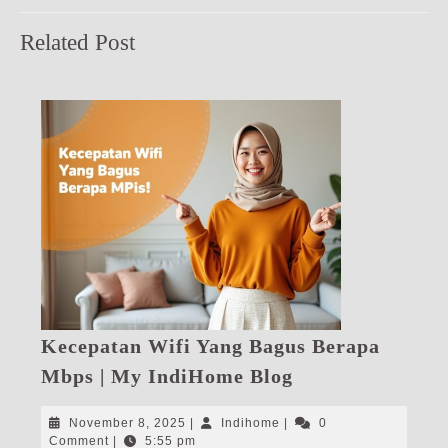
Previous
Next
Related Post
post:
post:
Kecepatan Wifi Yang Bagus Berapa
Kecepatan
Mbps | My IndiHome Blog
Wifi
Yang
November
Indihome
November 8, 2025
|
Indihome
|
0
Bagus
8,
Comment
|
5:55 pm