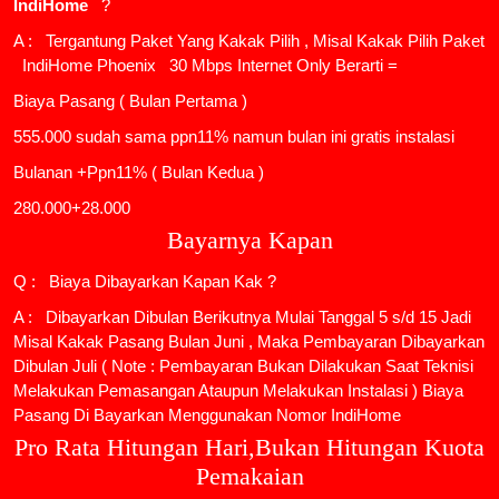
IndiHome
?
A : Tergantung Paket Yang Kakak Pilih , Misal Kakak Pilih Paket
IndiHome Phoenix
30 Mbps Internet Only Berarti =
Biaya Pasang ( Bulan Pertama )
555.000 sudah sama ppn11% namun bulan ini gratis instalasi
Bulanan +Ppn11% ( Bulan Kedua )
280.000+28.000
Bayarnya Kapan
Q : Biaya Dibayarkan Kapan Kak ?
A : Dibayarkan Dibulan Berikutnya Mulai Tanggal 5 s/d 15 Jadi
Misal Kakak Pasang Bulan Juni , Maka Pembayaran Dibayarkan
Dibulan Juli ( Note : Pembayaran Bukan Dilakukan Saat Teknisi
Melakukan Pemasangan Ataupun Melakukan Instalasi ) Biaya
Pasang Di Bayarkan Menggunakan Nomor IndiHome
Pro Rata Hitungan Hari,Bukan Hitungan Kuota
Pemakaian