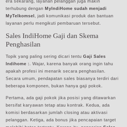
era sekarang, layanan pelanggan juga makin
terhubung dengan
MyIndiHome sudah menjadi
MyTelkomsel
, jadi komunikasi produk dan bantuan
layanan perlu mengikuti pembaruan tersebut.
Sales IndiHome Gaji dan Skema
Penghasilan
Topik yang paling sering dicari tentu
Gaji Sales
Indihome :
. Wajar, karena banyak orang ingin tahu
apakah profesi ini menarik secara penghasilan.
Secara umum, pendapatan sales biasanya terdiri dari
beberapa komponen, bukan hanya gaji pokok.
Pertama, ada gaji pokok jika posisi yang ditawarkan
bersifat karyawan tetap atau kontrak. Kedua, ada
komisi berdasarkan jumlah closing atau aktivasi
pelanggan. Ketiga, ada bonus jika pencapaian target