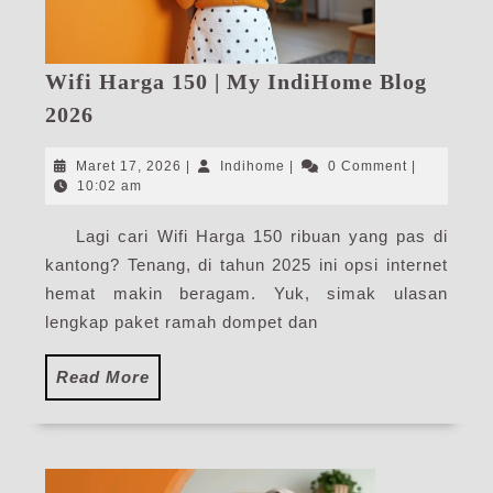
Wifi Harga 150 | My IndiHome Blog
Wifi
2026
Harga
150
Maret
Indihome
Maret 17, 2026
|
Indihome
|
0 Comment
|
|
17,
10:02 am
2026
My
Lagi cari Wifi Harga 150 ribuan yang pas di
IndiHome
kantong? Tenang, di tahun 2025 ini opsi internet
Blog
2026
hemat makin beragam. Yuk, simak ulasan
lengkap paket ramah dompet dan
Read
Read More
More