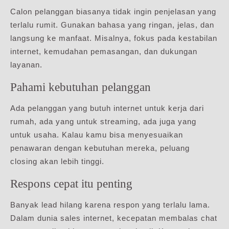
Calon pelanggan biasanya tidak ingin penjelasan yang
terlalu rumit. Gunakan bahasa yang ringan, jelas, dan
langsung ke manfaat. Misalnya, fokus pada kestabilan
internet, kemudahan pemasangan, dan dukungan
layanan.
Pahami kebutuhan pelanggan
Ada pelanggan yang butuh internet untuk kerja dari
rumah, ada yang untuk streaming, ada juga yang
untuk usaha. Kalau kamu bisa menyesuaikan
penawaran dengan kebutuhan mereka, peluang
closing akan lebih tinggi.
Respons cepat itu penting
Banyak lead hilang karena respon yang terlalu lama.
Dalam dunia sales internet, kecepatan membalas chat