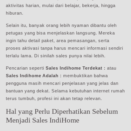
aktivitas harian, mulai dari belajar, bekerja, hingga
hiburan.
Selain itu, banyak orang lebih nyaman dibantu oleh
petugas yang bisa menjelaskan langsung. Mereka
ingin tahu detail paket, area pemasangan, serta
proses aktivasi tanpa harus mencari informasi sendiri
terlalu lama. Di sinilah sales punya nilai lebih.
Pencarian seperti
Sales Indihome Terdekat :
atau
Sales Indihome Adalah :
membuktikan bahwa
pengguna masih mencari penjelasan yang jelas dan
bantuan yang dekat. Selama kebutuhan internet rumah
terus tumbuh, profesi ini akan tetap relevan.
Hal yang Perlu Diperhatikan Sebelum
Menjadi Sales IndiHome