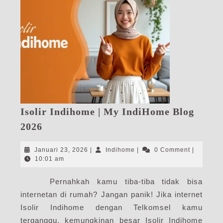
Isolir Indihome | My IndiHome Blog
Isolir
2026
Indihome
|
Januari
Indihome
Januari 23, 2026
|
Indihome
|
0 Comment
|
My
23,
10:01 am
2026
IndiHome
Pernahkah kamu tiba-tiba tidak bisa
Blog
internetan di rumah? Jangan panik! Jika internet
2026
Isolir Indihome dengan Telkomsel kamu
terganggu, kemungkinan besar Isolir Indihome