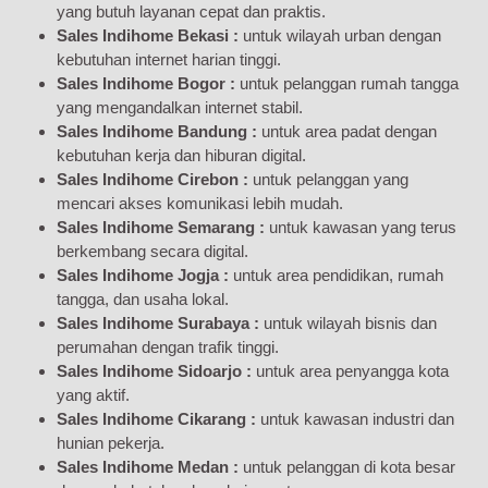
yang butuh layanan cepat dan praktis.
Sales Indihome Bekasi :
untuk wilayah urban dengan
kebutuhan internet harian tinggi.
Sales Indihome Bogor :
untuk pelanggan rumah tangga
yang mengandalkan internet stabil.
Sales Indihome Bandung :
untuk area padat dengan
kebutuhan kerja dan hiburan digital.
Sales Indihome Cirebon :
untuk pelanggan yang
mencari akses komunikasi lebih mudah.
Sales Indihome Semarang :
untuk kawasan yang terus
berkembang secara digital.
Sales Indihome Jogja :
untuk area pendidikan, rumah
tangga, dan usaha lokal.
Sales Indihome Surabaya :
untuk wilayah bisnis dan
perumahan dengan trafik tinggi.
Sales Indihome Sidoarjo :
untuk area penyangga kota
yang aktif.
Sales Indihome Cikarang :
untuk kawasan industri dan
hunian pekerja.
Sales Indihome Medan :
untuk pelanggan di kota besar