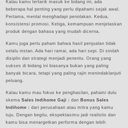
Kalau kamu tertarik masuk ke bidang ini, ada
beberapa hal penting yang perlu dipahami sejak awal.
Pertama, mental menghadapi penolakan. Kedua,
konsistensi promosi. Ketiga, kemampuan menjelaskan
produk dengan bahasa yang mudah dicerna.
Kamu juga perlu paham bahwa hasil penjualan tidak
selalu instan. Ada hari ramai, ada hari sepi. Di sinilah
disiplin dan strategi menjadi penentu. Orang yang
sukses di bidang ini biasanya bukan yang paling
banyak bicara, tetapi yang paling rajin menindaklanjuti
peluang.
Kalau kamu mau fokus ke penghasilan, pahami dulu
skema
Sales Indihome Gaji :
dan
Bonus Sales
Indihome :
dari perusahaan atau mitra yang kamu
tuju. Dengan begitu, ekspektasimu jadi realistis dan
kamu bisa menargetkan performa dengan lebih