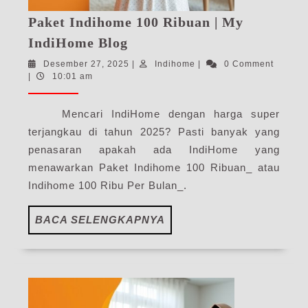
Paket Indihome 100 Ribuan | My
Paket
IndiHome Blog
Indihome
Desember
Indihome
Desember 27, 2025
|
Indihome
|
0 Comment
100
27,
|
10:01 am
Ribuan
2025
|
Mencari IndiHome dengan harga super
My
terjangkau di tahun 2025? Pasti banyak yang
IndiHome
penasaran apakah ada IndiHome yang
Blog
menawarkan Paket Indihome 100 Ribuan_ atau
Indihome 100 Ribu Per Bulan_.
BACA
BACA SELENGKAPNYA
SELENGKAPNYA