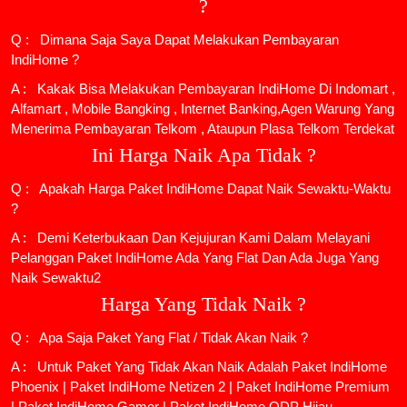
?
Q : Dimana Saja Saya Dapat Melakukan Pembayaran
IndiHome ?
A : Kakak Bisa Melakukan Pembayaran IndiHome Di Indomart ,
Alfamart , Mobile Bangking , Internet Banking,Agen Warung Yang
Menerima Pembayaran Telkom , Ataupun Plasa Telkom Terdekat
Ini Harga Naik Apa Tidak ?
Q : Apakah Harga Paket IndiHome Dapat Naik Sewaktu-Waktu
?
A : Demi Keterbukaan Dan Kejujuran Kami Dalam Melayani
Pelanggan Paket IndiHome Ada Yang Flat Dan Ada Juga Yang
Naik Sewaktu2
Harga Yang Tidak Naik ?
Q : Apa Saja Paket Yang Flat / Tidak Akan Naik ?
A : Untuk Paket Yang Tidak Akan Naik Adalah
Paket IndiHome
Phoenix
|
Paket IndiHome Netizen 2
|
Paket IndiHome Premium
|
Paket IndiHome Gamer
|
Paket IndiHome ODP Hijau