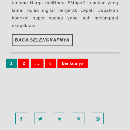
tentang Harga IndiHome 5Mbps? Lupakan yang
WiF
lama, dunia digital bergerak cepat! Dapatkan
Ind
koneksi super ngebut yang jauh melampaui
Ter
ekspektasi
BACA
BACA SELENGKAPNYA
SELENGKAPNYA
Paginasi
1
2
…
8
Berikutnya
pos
Facebook
Twitter
Linkedin
Pinterest
Instagram