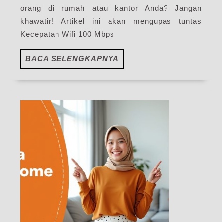
Orang
orang di rumah atau kantor Anda? Jangan
|
khawatir! Artikel ini akan mengupas tuntas
My
Kecepatan Wifi 100 Mbps
IndiHo
Blog
BACA
BACA SELENGKAPNYA
SELENGKAPNYA