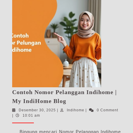
Contoh Nomor Pelanggan Indihome |
Contoh
My IndiHome Blog
Nomor
Desember
Indihome
Desember 30, 2025
|
Indihome
|
0 Comment
Pelanggan
30,
|
10:01 am
Indihome
2025
|
Bingung mencari Nomor Pelanggan Indihome