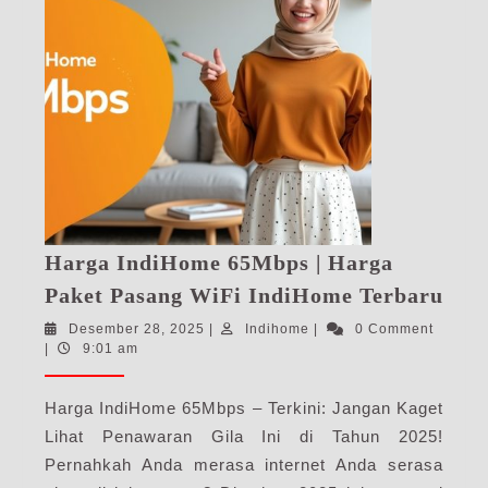
Harga IndiHome 65Mbps | Harga
Har
Paket Pasang WiFi IndiHome Terbaru
Ind
Desember
Indihome
Desember 28, 2025
|
Indihome
|
0 Comment
65M
28,
|
9:01 am
|
2025
Har
Harga IndiHome 65Mbps – Terkini: Jangan Kaget
Pak
Lihat Penawaran Gila Ini di Tahun 2025!
Pas
Pernahkah Anda merasa internet Anda serasa
WiF