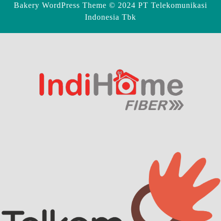
Bakery WordPress Theme
© 2024 PT Telekomunikasi
Indonesia Tbk
Scroll
Up