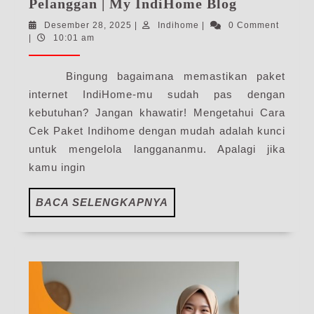
Cek
Pelanggan | My IndiHome Blog
Paket
Desember
Indihome
Desember 28, 2025
|
Indihome
|
0 Comment
Indihome
28,
|
10:01 am
Dengan
2025
Nomor
Bingung bagaimana memastikan paket
Pelanggan
internet IndiHome-mu sudah pas dengan
|
kebutuhan? Jangan khawatir! Mengetahui Cara
My
Cek Paket Indihome dengan mudah adalah kunci
IndiHome
untuk mengelola langgananmu. Apalagi jika
Blog
kamu ingin
BACA
BACA SELENGKAPNYA
SELENGKAPNYA