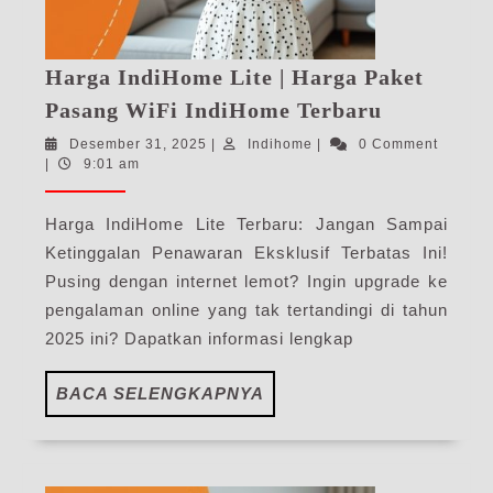
Harga IndiHome Lite | Harga Paket
Harga
Pasang WiFi IndiHome Terbaru
IndiHome
Desember
Indihome
Desember 31, 2025
|
Indihome
|
0 Comment
Lite
31,
|
9:01 am
|
2025
Harga
Harga IndiHome Lite Terbaru: Jangan Sampai
Paket
Ketinggalan Penawaran Eksklusif Terbatas Ini!
Pasang
Pusing dengan internet lemot? Ingin upgrade ke
WiFi
pengalaman online yang tak tertandingi di tahun
IndiHome
2025 ini? Dapatkan informasi lengkap
Terbaru
BACA
BACA SELENGKAPNYA
SELENGKAPNYA