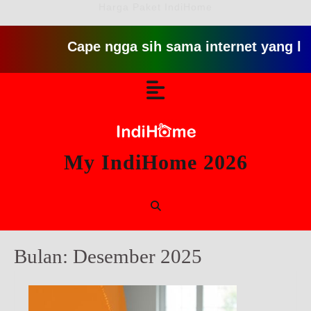
Harga Paket IndiHome
Cape ngga sih sama internet yang lambat git
Skip
Open
to
content
Button
My IndiHome 2026
Bulan:
Desember 2025