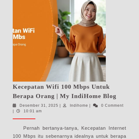
Kecepatan Wifi 100 Mbps Untuk
Kecepa
Berapa Orang | My IndiHome Blog
Wifi
Desember
Indihome
Desember 31, 2025
|
Indihome
|
0 Comment
100
31,
|
10:01 am
Mbps
2025
Untuk
Pernah bertanya-tanya, Kecepatan Internet
Berapa
100 Mbps itu sebenarnya idealnya untuk berapa