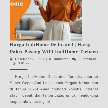
Harga IndiHome Dedicated | Harga
Har
Paket Pasang WiFi IndiHome Terbaru
Ind
Desember
Indihome
Desember 29, 2025
|
Indihome
|
0 Comment
Ded
29,
|
9:01 am
|
2025
Har
“` Harga IndiHome Dedicated Terbaik: Internet
Pak
Super Cepat Anti Lelet untuk Segala Kebutuhan
Pas
di Tahun 2025! Anda mencari koneksi internet
WiF
stabil, cepat, dan tanpa batas untuk mendukung
Ind
segala aktivitas digital
Ter