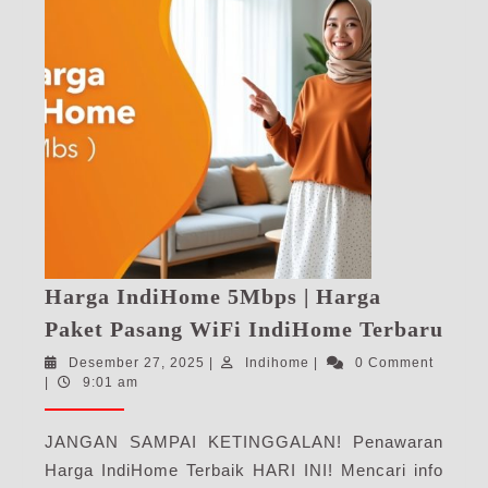
Harga IndiHome 5Mbps | Harga
Har
Paket Pasang WiFi IndiHome Terbaru
Ind
Desember
Indihome
Desember 27, 2025
|
Indihome
|
0 Comment
5Mb
27,
|
9:01 am
|
2025
Har
JANGAN SAMPAI KETINGGALAN! Penawaran
Pak
Harga IndiHome Terbaik HARI INI! Mencari info
Pas