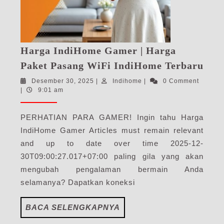
Harga IndiHome Gamer | Harga
Har
Paket Pasang WiFi IndiHome Terbaru
Ind
Desember
Indihome
Desember 30, 2025
|
Indihome
|
0 Comment
Gam
30,
|
9:01 am
|
2025
Har
PERHATIAN PARA GAMER! Ingin tahu Harga
Pak
IndiHome Gamer Articles must remain relevant
Pas
and up to date over time 2025-12-
WiF
30T09:00:27.017+07:00 paling gila yang akan
Ind
mengubah pengalaman bermain Anda
Ter
selamanya? Dapatkan koneksi
BACA
BACA SELENGKAPNYA
SELENGKAPNYA