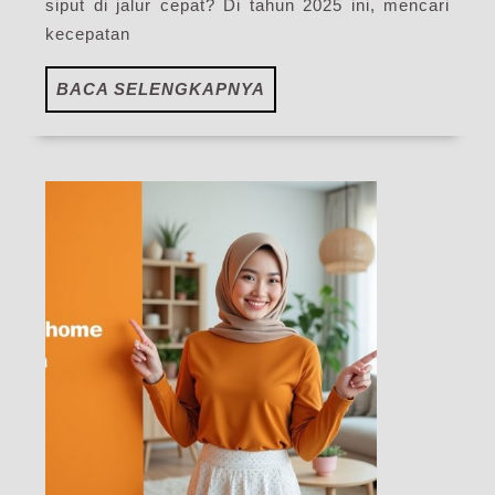
siput di jalur cepat? Di tahun 2025 ini, mencari
Ind
kecepatan
Ter
BACA
BACA SELENGKAPNYA
SELENGKAPNYA