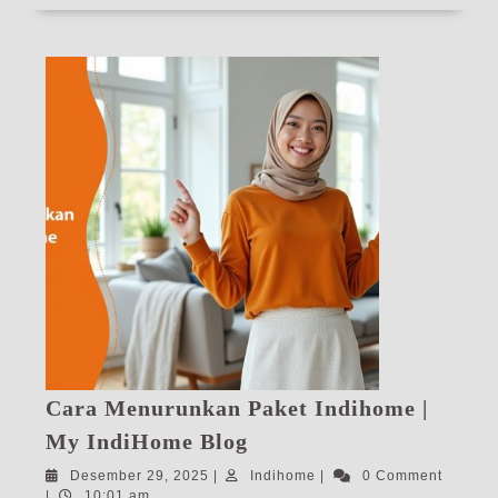
Cara Menurunkan Paket Indihome |
Cara
My IndiHome Blog
Menurunkan
Desember
Indihome
Desember 29, 2025
|
Indihome
|
0 Comment
Paket
29,
|
10:01 am