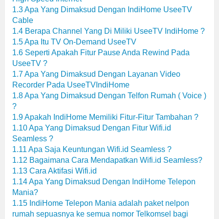
1.3
Apa Yang Dimaksud Dengan IndiHome UseeTV
Cable
1.4
Berapa Channel Yang Di Miliki UseeTV IndiHome ?
1.5
Apa Itu TV On-Demand UseeTV
1.6
Seperti Apakah Fitur Pause Anda Rewind Pada
UseeTV ?
1.7
Apa Yang Dimaksud Dengan Layanan Video
Recorder Pada UseeTVIndiHome
1.8
Apa Yang Dimaksud Dengan Telfon Rumah ( Voice )
?
1.9
Apakah IndiHome Memiliki Fitur-Fitur Tambahan ?
1.10
Apa Yang Dimaksud Dengan Fitur Wifi.id
Seamless ?
1.11
Apa Saja Keuntungan Wifi.id Seamless ?
1.12
Bagaimana Cara Mendapatkan Wifi.id Seamless?
1.13
Cara Aktifasi Wifi.id
1.14
Apa Yang Dimaksud Dengan IndiHome Telepon
Mania?
1.15
IndiHome Telepon Mania adalah paket nelpon
rumah sepuasnya ke semua nomor Telkomsel bagi