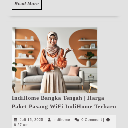
Read
Read More
More
IndiHome Bangka Tengah | Harga
Ind
Paket Pasang WiFi IndiHome Terbaru
Ban
Ten
Juli
Indihome
Juli 15, 2025
|
Indihome
|
0 Comment
|
|
15,
8:27 am