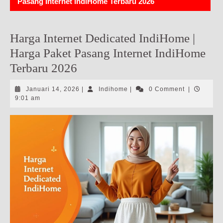
Pasang Internet IndiHome Terbaru 2026
Harga Internet Dedicated IndiHome |
Harga Paket Pasang Internet IndiHome
Terbaru 2026
Januari
Indihome
Januari 14, 2026
|
Indihome
|
0 Comment
|
14,
9:01 am
2026