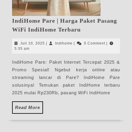
IndiHome Pare | Harga Paket Pasang
IndiHome
WiFi IndiHome Terbaru
Pare
|
Juli
Indihome
Juli 10, 2025
|
Indihome
|
0 Comment
|
Harga
10,
5:35 am
2025
Paket
IndiHome Pare: Paket Internet Tercepat 2025 &
Pasang
Promo Spesial! Ngebut kerja online atau
WiFi
IndiHome
streaming lancar di Pare? IndiHome Pare
Terbaru
solusinya! Temukan paket IndiHome terbaru
2025 mulai Rp230Rb, pasang WiFi IndiHome
Read
Read More
More