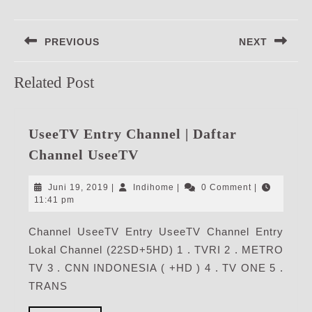
Navigasi
PREVIOUS
NEXT
pos
Previous
Next
Related Post
post:
post:
UseeTV Entry Channel | Daftar
UseeTV
Channel UseeTV
Entry
Channel
Juni
Indihome
Juni 19, 2019
|
Indihome
|
0 Comment
|
|
19,
11:41 pm
2019
Daftar
Channel UseeTV Entry UseeTV Channel Entry
Channel
Lokal Channel (22SD+5HD) 1 . TVRI 2 . METRO
UseeTV
TV 3 . CNN INDONESIA ( +HD ) 4 . TV ONE 5 .
TRANS