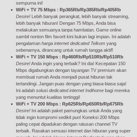
sempurna ini!
WiFi + TV 75 Mbps : Rp365Rb/Rp385Rb/Rp405Rb
Desire!
Lebih banyak perangkat, lebih banyak streaming,
lebih banyak hiburan! Dengan 75 Mbps, Anda bisa
melakukan semuanya tanpa hambatan. Game online
sambil nonton film favorit kini bukan lagi impian. Ini adalah
pengalaman
harga internet dedicated Telkom
yang
sebenarnya, dirancang untuk rumah tangga aktif!
WiFi + TV 150 Mbps : Rp460Rb/Rp510Rb/Rp510Rb
Desire!
Anda ingin yang terbaik? Ini dia! Kecepatan 150
Mbps digabungkan dengan tayangan TV premium akan
membuat rumah Anda menjadi pusat hiburan tak
tertandingi. Jangan puas dengan yang biasa-biasa saja!
Ini adalah solusi
dedicated internet Indihome
bagi mereka
yang menuntut kualitas tertinggi!
WiFi + TV 200 Mbps : Rp625Rb/Rp650Rb/Rp675Rb
Desire!
Ini adalah paket pamungkas untuk Anda yang
tidak ingin kompromi sedikit pun! Koneksi 200 Mbps
paling cepat dipadukan dengan ratusan channel TV
terbaik. Rasakan sensasi internet dan hiburan yang super