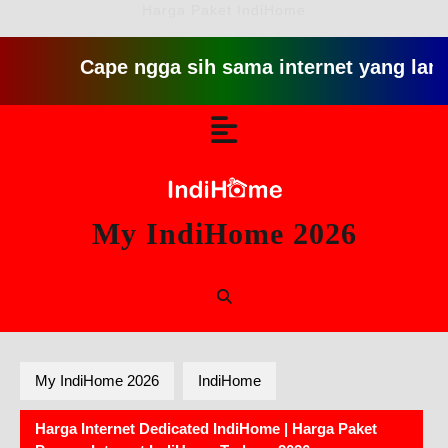
Harga Paket IndiHome
Cape ngga sih sama internet yang lambat gitu
Skip
Open
to
content
Button
My IndiHome 2026
My IndiHome 2026
IndiHome
Harga Internet Dedicated IndiHome | Harga Paket