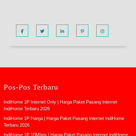
Facebook
Twitter
Linkedin
Pinterest
Instagram
Pos-Pos Terbaru
IndiHome 1P Internet Only | Harga Paket Pasang Internet
IndiHome Terbaru 2026
IndiHome 1P Harga | Harga Paket Pasang Internet IndiHome
Terbaru 2026
IndiHome 1P 10Mbps | Harga Paket Pasang Internet IndiHome