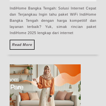
2025
Har
IndiHome Bangka Tengah: Solusi Internet Cepat
Pak
dan Terjangkau Ingin tahu paket WiFi IndiHome
Pas
WiF
Bangka Tengah dengan harga kompetitif dan
Ind
layanan terbaik? Yuk, simak rincian paket
Ter
IndiHome 2025 lengkap dari internet
Read
Read More
More