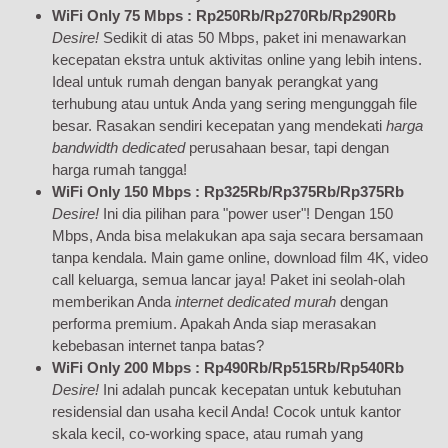
WiFi Only 75 Mbps : Rp250Rb/Rp270Rb/Rp290Rb
Desire!
Sedikit di atas 50 Mbps, paket ini menawarkan
kecepatan ekstra untuk aktivitas online yang lebih intens.
Ideal untuk rumah dengan banyak perangkat yang
terhubung atau untuk Anda yang sering mengunggah file
besar. Rasakan sendiri kecepatan yang mendekati
harga
bandwidth dedicated
perusahaan besar, tapi dengan
harga rumah tangga!
WiFi Only 150 Mbps : Rp325Rb/Rp375Rb/Rp375Rb
Desire!
Ini dia pilihan para "power user"! Dengan 150
Mbps, Anda bisa melakukan apa saja secara bersamaan
tanpa kendala. Main game online, download film 4K, video
call keluarga, semua lancar jaya! Paket ini seolah-olah
memberikan Anda
internet dedicated murah
dengan
performa premium. Apakah Anda siap merasakan
kebebasan internet tanpa batas?
WiFi Only 200 Mbps : Rp490Rb/Rp515Rb/Rp540Rb
Desire!
Ini adalah puncak kecepatan untuk kebutuhan
residensial dan usaha kecil Anda! Cocok untuk kantor
skala kecil, co-working space, atau rumah yang