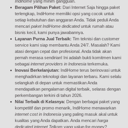
Indihome
yang minim gangguan.
Beragam Pilihan Paket:
Dari Internet Saja hingga paket
terlengkap, IndiHome memiliki opsi yang cocok untuk
setiap kebutuhan dan anggaran Anda. Tidak peduli Anda
mencari
paket IndiHome dedicated
untuk rumah atau
bisnis kecil, kami punya jawabannya.
Layanan Purna Jual Terbaik:
Tim teknisi dan customer
service kami siap membantu Anda 24/7. Masalah? Kami
atasi dengan cepat dan profesional. Anda tidak akan
pernah merasa sendirian! Ini adalah bukti komitmen kami
sebagai
internet providers in Indonesia
terkemuka.
Inovasi Berkelanjutan:
IndiHome terus berinovasi untuk
menghadirkan teknologi dan layanan terbaru. Kami selalu
selangkah di depan untuk memastikan Anda
mendapatkan pengalaman digital terbaik, selaras dengan
perkembangan terkini di tahun 2026.
Nilai Terbaik di Kelasnya:
Dengan berbagai paket yang
kompetitif dan promo menarik, IndiHome menawarkan
internet cost in Indonesia
yang paling masuk akal untuk
kualitas yang Anda dapatkan. Anda mencari
harga
dedicated internet Telkom
yang value-for-money?