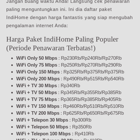
Jangan buang waktu Anda! Langsung cek penawaran
paling menguntungkan ini. Ini dia daftar paket
IndiHome dengan harga fantastis yang siap mengubah
pengalaman internet Anda:
Harga Paket IndiHome Paling Populer
(Periode Penawaran Terbatas!)
WiFi Only 50 Mbps
: Rp230Rb/Rp240Rb/Rp270Rb
WiFi Only 75 Mbps
: Rp250Rb/Rp270Rb/Rp290Rb
WiFi Only 150 Mbps
: Rp325Rb/Rp375Rb/Rp375Rb
WiFi Only 200 Mbps
: Rp490Rb/Rp515Rb/Rp540Rb
WiFi + TV 30 Mbps
: Rp340Rb
WiFi + TV 50 Mbps
: Rp345Rb/Rp355Rb/Rp385Rb
WiFi + TV 75 Mbps
: Rp365Rb/Rp385Rb/Rp405Rb
WiFi + TV 150 Mbps
: Rp460Rb/Rp510Rb/Rp510Rb
WiFi + TV 200 Mbps
: Rp625Rb/Rp650Rb/Rp675Rb
WiFi + Telepon 30 Mbps
: Rp300Rb
WiFi + Telepon 50 Mbps :
Rp350Rb
WiFi + Telepon 100 Mbps :
Rp410Rb