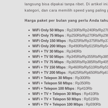
langsung bisa dipakai tanpa ribet. Di artikel i
kategori, dan cara memilih speed yang paling 
Harga paket per bulan yang perlu Anda tahu
WiFi Only 50 Mbps
: Rp230Rb/Rp240Rb/Rp27
WiFi Only 75 Mbps
: Rp250Rb/Rp270Rb/Rp29
WiFi Only 150 Mbps
: Rp325Rb/Rp375Rb/Rp3
WiFi Only 200 Mbps
: Rp490Rb/Rp515Rb/Rp5
WiFi + TV 30 Mbps
: Rp340Rb
WiFi + TV 50 Mbps
: Rp345Rb/Rp355Rb/Rp38
WiFi + TV 75 Mbps
: Rp365Rb/Rp385Rb/Rp40
WiFi + TV 150 Mbps
: Rp460Rb/Rp510Rb/Rp5
WiFi + TV 200 Mbps
: Rp625Rb/Rp650Rb/Rp6
WiFi + Telepon 30 Mbps
: Rp300Rb
WiFi + Telepon 50 Mbps
: Rp350Rb
WiFi + Telepon 100 Mbps
: Rp410Rb
WiFi + TV + Telepon 30 Mbps
: Rp410Rb
WiFi + TV + Telepon 50 Mbps
: Rp515Rb
WiFi + TV + Telepon 100 Mbps
: Rp590Rb