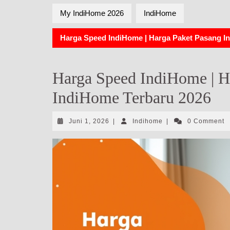
My IndiHome 2026
IndiHome
Harga Speed IndiHome | Harga Paket Pasang In
Harga Speed IndiHome | Ha
IndiHome Terbaru 2026
Juni
Indihome
Juni 1, 2026
|
Indihome
|
0 Comment
1,
2026