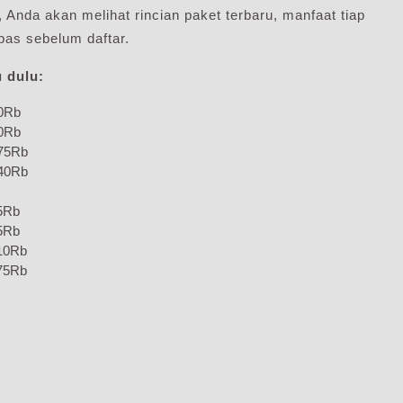
ni, Anda akan melihat rincian paket terbaru, manfaat tiap
pas sebelum daftar.
 dulu:
0Rb
0Rb
75Rb
40Rb
5Rb
5Rb
10Rb
75Rb