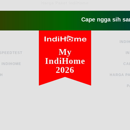
Harga Paket IndiHome
Cape ngga sih sama int
INDI
My
 SPEEDTEST
I
IndiHome
 INDIHOME
CA
2026
AH
HARGA PA
P