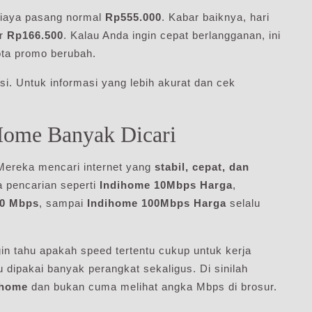
iaya pasang normal
Rp555.000
. Kabar baiknya, hari
ar
Rp166.500
. Kalau Anda ingin cepat berlangganan, ini
ota promo berubah.
i. Untuk informasi yang lebih akurat dan cek
Home Banyak Dicari
 Mereka mencari internet yang
stabil, cepat, dan
a pencarian seperti
Indihome 10Mbps Harga
,
50 Mbps
, sampai
Indihome 100Mbps Harga
selalu
in tahu apakah speed tertentu cukup untuk kerja
u dipakai banyak perangkat sekaligus. Di sinilah
ihome
dan bukan cuma melihat angka Mbps di brosur.