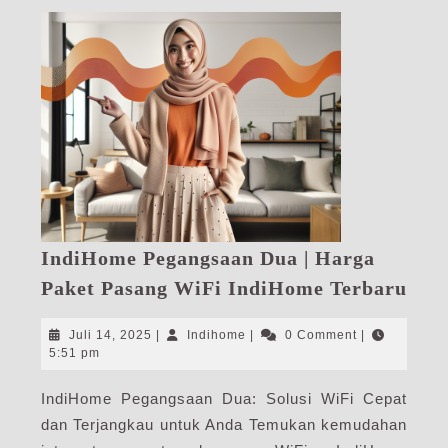
IndiHome Pegangsaan Dua | Harga
Ind
Paket Pasang WiFi IndiHome Terbaru
Peg
Dua
Juli
Indihome
Juli 14, 2025
|
Indihome
|
0 Comment
|
|
14,
5:51 pm
2025
Har
IndiHome Pegangsaan Dua: Solusi WiFi Cepat
Pak
dan Terjangkau untuk Anda Temukan kemudahan
Pas