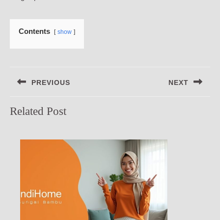
Contents
show
Navigasi
PREVIOUS
NEXT
pos
Previous
Next
Related Post
post:
post: