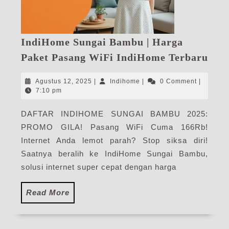
IndiHome Sungai Bambu | Harga
Ind
Paket Pasang WiFi IndiHome Terbaru
Sun
Bam
Agustus
Indihome
Agustus 12, 2025
|
Indihome
|
0 Comment
|
|
12,
7:10 pm
2025
Har
DAFTAR INDIHOME SUNGAI BAMBU 2025:
Pak
PROMO GILA! Pasang WiFi Cuma 166Rb!
Pas
WiF
Internet Anda lemot parah? Stop siksa diri!
Ind
Saatnya beralih ke IndiHome Sungai Bambu,
Ter
solusi internet super cepat dengan harga
Read
Read More
More