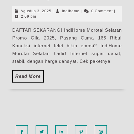
Mor
Sela
Agustus
Indihome
Agustus 3, 2025
|
Indihome
|
0 Comment
|
|
3,
2:09 pm
2025
Har
DAFTAR SEKARANG! IndiHome Morotai Selatan
Pak
Promo Gila 2025, Pasang Cuma 166 Ribu!
Pas
WiF
Koneksi internet lelet bikin emosi? IndiHome
Ind
Morotai Selatan hadir! Internet super cepat,
Ter
stabil, dengan harga dahsyat. Cek paketnya
Read
Read More
More
Facebook
Twitter
Linkedin
Pinterest
Instagram