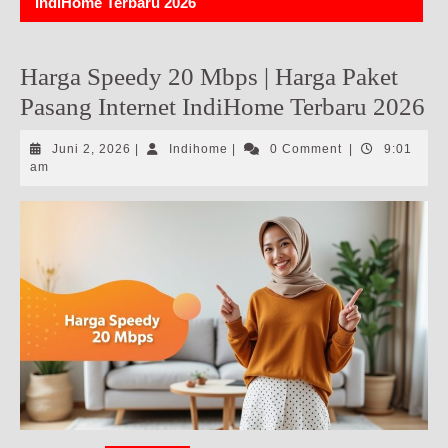
IndiHome Terbaru 2026
Harga Speedy 20 Mbps | Harga Paket
Pasang Internet IndiHome Terbaru 2026
Juni
Indihome
Juni 2, 2026
|
Indihome
|
0 Comment
|
9:01
2,
am
2026