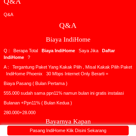
Q&A
Q&A
Q&A
Biaya IndiHome
Q : Berapa Total
Biaya IndiHome
Saya Jika
Daftar
IndiHome
?
A : Tergantung Paket Yang Kakak Pilih , Misal Kakak Pilih Paket
IndiHome Phoenix
30 Mbps Internet Only Berarti =
Biaya Pasang ( Bulan Pertama )
555.000 sudah sama ppn11% namun bulan ini gratis instalasi
Bulanan +Ppn11% ( Bulan Kedua )
280.000+28.000
Bayarnya Kapan
Pasang IndiHome Klik Disini Sekarang
Q : Biaya Dibayarkan Kapan Kak ?