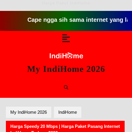
Harga Paket IndiHome
Cape ngga sih sama internet yang lambat git
Skip
Open
to
content
Button
My IndiHome 2026
My IndiHome 2026
IndiHome
Harga Speedy 20 Mbps | Harga Paket Pasang Internet