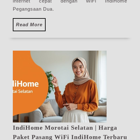
WiF
internet cepat dengan WiFi IndiHome
Ind
Pegangsaan Dua.
Ter
Read
Read More
More
IndiHome Morotai Selatan | Harga
Ind
Paket Pasang WiFi IndiHome Terbaru