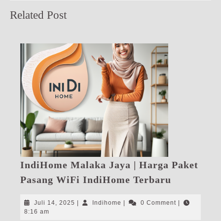
Previous
Next
Related Post
post:
post:
IndiHome Malaka Jaya | Harga Paket
IndiHome
Pasang WiFi IndiHome Terbaru
Malaka
Jaya
Juli
Indihome
Juli 14, 2025
|
Indihome
|
0 Comment
|
|
14,
8:16 am
2025