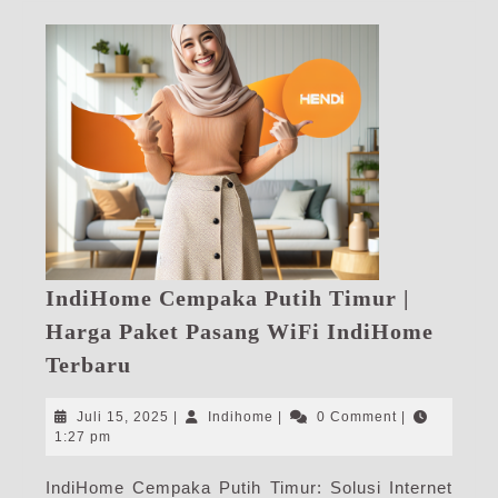
IndiHome Cempaka Putih Timur |
Harga Paket Pasang WiFi IndiHome
IndiHome
Terbaru
Cempaka
Putih
Juli
Indihome
Juli 15, 2025
|
Indihome
|
0 Comment
|
Timur
15,
1:27 pm
2025
|
IndiHome Cempaka Putih Timur: Solusi Internet
Harga