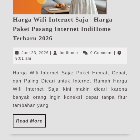
Harga Wifi Internet Saja | Harga
Paket Pasang Internet IndiHome
Harga
Terbaru 2026
Wifi
Internet
Juni
Indihome
Juni 23, 2026
|
Indihome
|
0 Comment
|
Saja
23,
9:01 am
2026
|
Harga Wifi Internet Saja: Paket Hemat, Cepat,
Harga
dan Paling Dicari untuk Internet Rumah Harga
Paket
Pasang
Wifi Internet Saja kini makin dicari karena
Internet
banyak orang ingin koneksi cepat tanpa fitur
IndiHome
tambahan yang
Terbaru
2026
Read
Read More
More