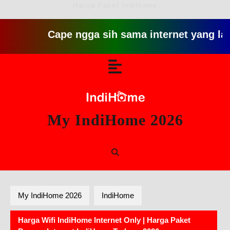
Harga Paket IndiHome
Cape ngga sih sama internet yang lambat git
Skip
Open
to
content
Button
My IndiHome 2026
My IndiHome 2026
IndiHome
Harga Wifi IndiHome Internet Only | Harga Paket