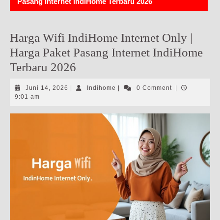
Pasang Internet IndiHome Terbaru 2026
Harga Wifi IndiHome Internet Only |
Harga Paket Pasang Internet IndiHome
Terbaru 2026
Juni
Indihome
Juni 14, 2026
|
Indihome
|
0 Comment
|
14,
9:01 am
2026