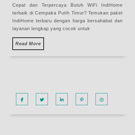
Cepat dan Terpercaya Butuh WiFi IndiHome
Paket
Pasang
terbaik di Cempaka Putih Timur? Temukan paket
WiFi
IndiHome terbaru dengan harga bersahabat dan
IndiHome
layanan lengkap yang cocok untuk
Terbaru
Read
Read More
More
Facebook
Twitter
Linkedin
Pinterest
Instagram