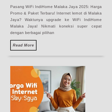
Harga
Pasang WiFi IndiHome Malaka Jaya 2025: Harga
Paket
Promo & Paket Terbaru! Internet lemot di Malaka
Pasang
WiFi
Jaya? Waktunya upgrade ke WiFi IndiHome
IndiHome
Malaka Jaya! Nikmati koneksi super cepat
Terbaru
dengan berbagai pilihan
Read
Read More
More