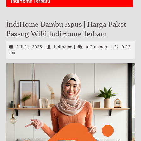
IndiHome Terbaru
IndiHome Bambu Apus | Harga Paket
Pasang WiFi IndiHome Terbaru
Juli
Indihome
Juli 11, 2025
|
Indihome
|
0 Comment
|
9:03
11,
pm
2025