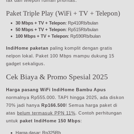
fax dan telepon rumah prioritas.
Paket Triple Play (WiFi + TV + Telepon)
30 Mbps + TV + Telepon
: Rp410Rb/bulan
50 Mbps + TV + Telepon
: Rp515Rb/bulan
100 Mbps + TV + Telepon
: Rp590Rb/bulan
IndiHome paketan
paling komplit dengan gratis
nelpon lokal. Paket 100 Mbps mampu dukung 15
gadget sekaligus.
Cek Biaya & Promo Spesial 2025
Harga pasang WiFi IndiHome Bambu Apus
normalnya Rp555.000. TAPI hingga 2025, ada diskon
70% jadi hanya
Rp166.500
! Semua harga paket di
atas
belum termasuk PPN 11%
. Contoh perhitungan
untuk
paket IndiHome 150 Mbps
:
Harga dasar: Rp325Rb