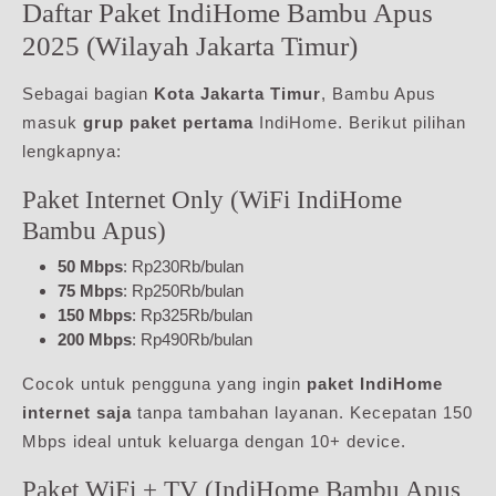
Daftar Paket IndiHome Bambu Apus
2025 (Wilayah Jakarta Timur)
Sebagai bagian
Kota Jakarta Timur
, Bambu Apus
masuk
grup paket pertama
IndiHome. Berikut pilihan
lengkapnya:
Paket Internet Only (WiFi IndiHome
Bambu Apus)
50 Mbps
: Rp230Rb/bulan
75 Mbps
: Rp250Rb/bulan
150 Mbps
: Rp325Rb/bulan
200 Mbps
: Rp490Rb/bulan
Cocok untuk pengguna yang ingin
paket IndiHome
internet saja
tanpa tambahan layanan. Kecepatan 150
Mbps ideal untuk keluarga dengan 10+ device.
Paket WiFi + TV (IndiHome Bambu Apus