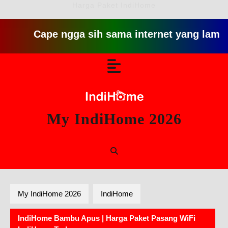
Harga Paket IndiHome
Cape ngga sih sama internet yang lambat gitu g
Skip
Open
to
content
Button
My IndiHome 2026
My IndiHome 2026
IndiHome
IndiHome Bambu Apus | Harga Paket Pasang WiFi