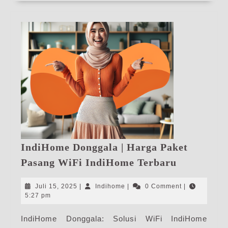
IndiHome Donggala | Harga Paket
IndiHome
Pasang WiFi IndiHome Terbaru
Donggala
|
Juli
Indihome
Juli 15, 2025
|
Indihome
|
0 Comment
|
Harga
15,
5:27 pm
2025
Paket
IndiHome Donggala: Solusi WiFi IndiHome
Pasang