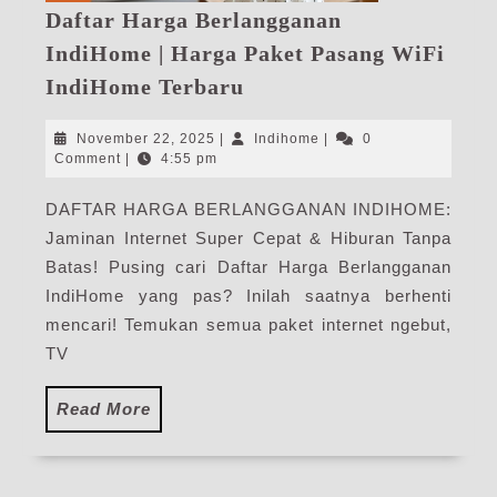
Daftar Harga Berlangganan
IndiHome | Harga Paket Pasang WiFi
Daftar
IndiHome Terbaru
Harga
Berlangganan
November
Indihome
November 22, 2025
|
Indihome
|
0
IndiHome
22,
Comment
|
4:55 pm
2025
|
DAFTAR HARGA BERLANGGANAN INDIHOME:
Harga
Jaminan Internet Super Cepat & Hiburan Tanpa
Paket
Pasang
Batas! Pusing cari Daftar Harga Berlangganan
WiFi
IndiHome yang pas? Inilah saatnya berhenti
IndiHome
mencari! Temukan semua paket internet ngebut,
Terbaru
TV
Read
Read More
More