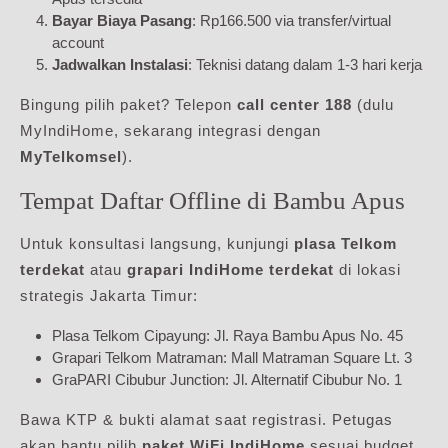
Bayar Biaya Pasang
: Rp166.500 via transfer/virtual
account
Jadwalkan Instalasi
: Teknisi datang dalam 1-3 hari kerja
Bingung pilih paket? Telepon
call center 188
(dulu
MyIndiHome, sekarang integrasi dengan
MyTelkomsel
).
Tempat Daftar Offline di Bambu Apus
Untuk konsultasi langsung, kunjungi
plasa Telkom
terdekat
atau
grapari IndiHome terdekat
di lokasi
strategis Jakarta Timur:
Plasa Telkom Cipayung: Jl. Raya Bambu Apus No. 45
Grapari Telkom Matraman: Mall Matraman Square Lt. 3
GraPARI Cibubur Junction: Jl. Alternatif Cibubur No. 1
Bawa KTP & bukti alamat saat registrasi. Petugas
akan bantu pilih
paket WiFi IndiHome
sesuai budget.