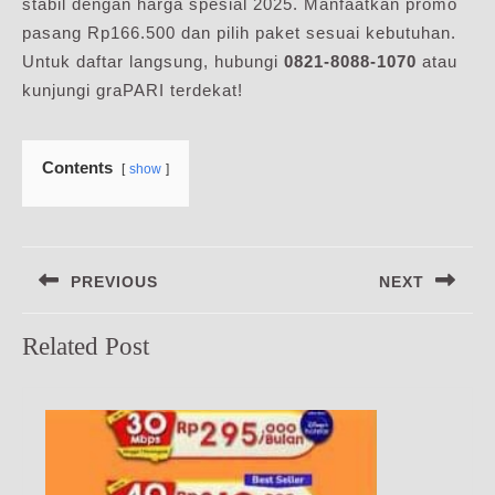
stabil dengan harga spesial 2025. Manfaatkan promo
pasang Rp166.500 dan pilih paket sesuai kebutuhan.
Untuk daftar langsung, hubungi
0821-8088-1070
atau
kunjungi graPARI terdekat!
Contents
show
Navigasi
PREVIOUS
NEXT
pos
Previous
Next
Related Post
post:
post: