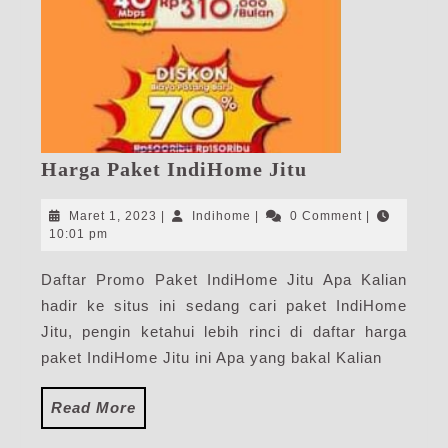
Harga
Harga Paket IndiHome Jitu
Paket
IndiHome
Maret
Indihome
Maret 1, 2023
|
Indihome
|
0 Comment
|
Jitu
1,
10:01 pm
2023
Daftar Promo Paket IndiHome Jitu Apa Kalian
hadir ke situs ini sedang cari paket IndiHome
Jitu, pengin ketahui lebih rinci di daftar harga
paket IndiHome Jitu ini Apa yang bakal Kalian
Read
Read More
More