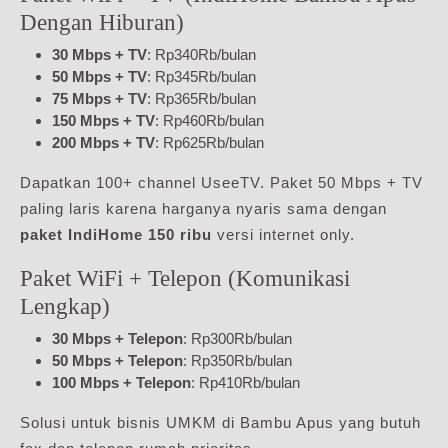
Dengan Hiburan)
30 Mbps + TV
: Rp340Rb/bulan
50 Mbps + TV
: Rp345Rb/bulan
75 Mbps + TV
: Rp365Rb/bulan
150 Mbps + TV
: Rp460Rb/bulan
200 Mbps + TV
: Rp625Rb/bulan
Dapatkan 100+ channel UseeTV. Paket 50 Mbps + TV
paling laris karena harganya nyaris sama dengan
paket IndiHome 150 ribu
versi internet only.
Paket WiFi + Telepon (Komunikasi
Lengkap)
30 Mbps + Telepon
: Rp300Rb/bulan
50 Mbps + Telepon
: Rp350Rb/bulan
100 Mbps + Telepon
: Rp410Rb/bulan
Solusi untuk bisnis UMKM di Bambu Apus yang butuh