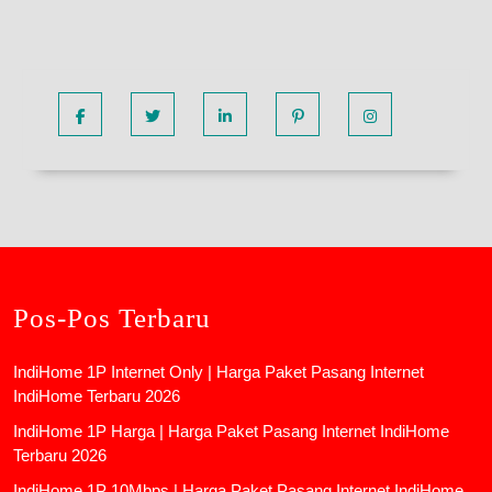
Facebook
Twitter
Linkedin
Pinterest
Instagram
Pos-Pos Terbaru
IndiHome 1P Internet Only | Harga Paket Pasang Internet
IndiHome Terbaru 2026
IndiHome 1P Harga | Harga Paket Pasang Internet IndiHome
Terbaru 2026
IndiHome 1P 10Mbps | Harga Paket Pasang Internet IndiHome