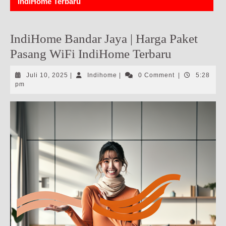
IndiHome Terbaru
IndiHome Bandar Jaya | Harga Paket
Pasang WiFi IndiHome Terbaru
Juli
Indihome
Juli 10, 2025
|
Indihome
|
0 Comment
|
5:28
10,
pm
2025