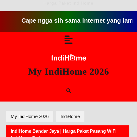
Harga Paket IndiHome
Cape ngga sih sama internet yang lambat gitu 
Skip
Open
to
content
Button
My IndiHome 2026
My IndiHome 2026
IndiHome
IndiHome Bandar Jaya | Harga Paket Pasang WiFi