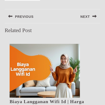
Navigasi
PREVIOUS
NEXT
pos
Previous
Next
Related Post
post:
post:
Biaya Langganan Wifi Id | Harga