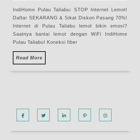
2025
Har
IndiHome Pulau Taliabu: STOP Internet Lemot!
Pak
Daftar SEKARANG & Sikat Diskon Pasang 70%!
Pas
WiF
Internet di Pulau Taliabu lemot bikin emosi?
Ind
Saatnya bantai lemot dengan WiFi IndiHome
Ter
Pulau Taliabu! Koneksi fiber
Read
Read More
More
Facebook
Twitter
Linkedin
Pinterest
Instagram