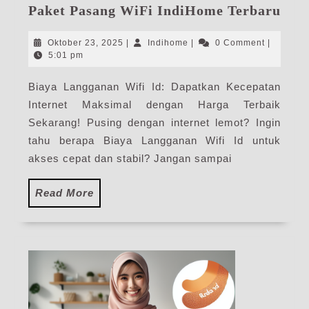
Bia
Paket Pasang WiFi IndiHome Terbaru
Lan
Wif
Oktober
Indihome
Oktober 23, 2025
|
Indihome
|
0 Comment
|
Id
23,
5:01 pm
2025
|
Biaya Langganan Wifi Id: Dapatkan Kecepatan
Har
Internet Maksimal dengan Harga Terbaik
Pak
Pas
Sekarang! Pusing dengan internet lemot? Ingin
WiF
tahu berapa Biaya Langganan Wifi Id untuk
Ind
akses cepat dan stabil? Jangan sampai
Ter
Read
Read More
More