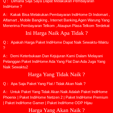
Q : Dimana Saja Saya Dapat Melakukan Pembayaran
IndiHome ?
A : Kakak Bisa Melakukan Pembayaran IndiHome Di Indomart ,
Alfamart , Mobile Bangking , Internet Banking,Agen Warung Yang
Menerima Pembayaran Telkom , Ataupun Plasa Telkom Terdekat
Ini Harga Naik Apa Tidak ?
Q : Apakah Harga Paket IndiHome Dapat Naik Sewaktu-Waktu
?
A : Demi Keterbukaan Dan Kejujuran Kami Dalam Melayani
Pelanggan Paket IndiHome Ada Yang Flat Dan Ada Juga Yang
Naik Sewaktu2
Harga Yang Tidak Naik ?
Q : Apa Saja Paket Yang Flat / Tidak Akan Naik ?
A : Untuk Paket Yang Tidak Akan Naik Adalah
Paket IndiHome
Phoenix
|
Paket IndiHome Netizen 2
|
Paket IndiHome Premium
|
Paket IndiHome Gamer
|
Paket IndiHome ODP Hijau
Harga Yang Akan Naik ?