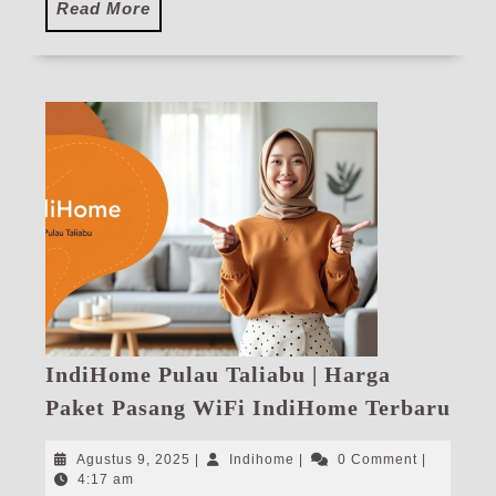
Read
Read More
More
IndiHome Pulau Taliabu | Harga
Ind
Paket Pasang WiFi IndiHome Terbaru
Pul
Tali
Agustus
Indihome
Agustus 9, 2025
|
Indihome
|
0 Comment
|
|
9,
4:17 am