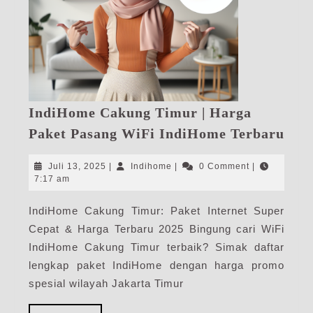
IndiHome Cakung Timur | Harga
Ind
Paket Pasang WiFi IndiHome Terbaru
Cak
Tim
Juli
Indihome
Juli 13, 2025
|
Indihome
|
0 Comment
|
|
13,
7:17 am
2025
Har
IndiHome Cakung Timur: Paket Internet Super
Pak
Cepat & Harga Terbaru 2025 Bingung cari WiFi
Pas
WiF
IndiHome Cakung Timur terbaik? Simak daftar
Ind
lengkap paket IndiHome dengan harga promo
Ter
spesial wilayah Jakarta Timur