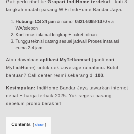
Gak perlu ribet ke
Grapari IndiHome terdekat
. Ikuti 3
langkah mudah pasang WiFi IndiHome Bandar Jaya:
Hubungi CS 24 jam
di nomor
0821-8088-1070
via
WA/telepon
Konfirmasi alamat lengkap + paket pilihan
Tunggu teknisi datang sesuai jadwal! Proses instalasi
cuma 2-4 jam
Atau download
aplikasi MyTelkomsel
(ganti dari
MyIndiHome) untuk cek coverage rumahmu. Butuh
bantuan? Call center resmi sekarang di
188
.
Kesimpulan:
IndiHome Bandar Jaya tawarkan internet
cepat + harga terbaik 2025. Yuk segera pasang
sebelum promo berakhir!
Contents
show