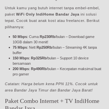
Untuk kamu yang butuh internet tanpa embel-embel,
paket
WiFi Only IndiHome Bandar Jaya
ini solusi
tepat. Cocok buat anak kost atau freelancer. Berikut
pilihannya:
50 Mbps
: Cuma
Rp230Rb
/bulan – Download game
10GB dalam 30 menit!
75 Mbps
: Nett
Rp250Rb
/bulan – Streaming 4K tanpa
buffer
150 Mbps
:
Rp325Rb
/bulan – Support 10 device
bersamaan
200 Mbps
:
Rp490Rb
/bulan – Kecepatan maksimal buat
pro gamer
Catatan: Harga belum kena PPN 11%. Cocok untuk
area Bandar Jaya Timur dan Bandar Jaya Barat!
Paket Combo Internet + TV IndiHome
Bandar Jaya