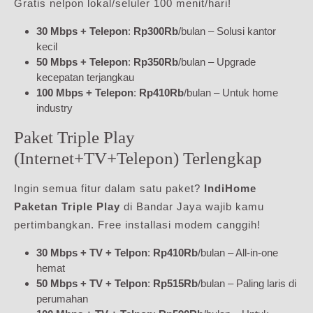
Gratis nelpon lokal/seluler 100 menit/hari!
30 Mbps + Telepon
:
Rp300Rb
/bulan – Solusi kantor
kecil
50 Mbps + Telepon
:
Rp350Rb
/bulan – Upgrade
kecepatan terjangkau
100 Mbps + Telepon
:
Rp410Rb
/bulan – Untuk home
industry
Paket Triple Play
(Internet+TV+Telepon) Terlengkap
Ingin semua fitur dalam satu paket?
IndiHome
Paketan Triple Play
di Bandar Jaya wajib kamu
pertimbangkan. Free installasi modem canggih!
30 Mbps + TV + Telpon
:
Rp410Rb
/bulan – All-in-one
hemat
50 Mbps + TV + Telpon
:
Rp515Rb
/bulan – Paling laris di
perumahan