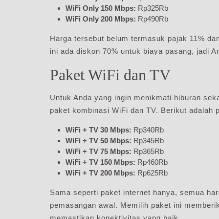
WiFi Only 150 Mbps:
Rp325Rb
WiFi Only 200 Mbps:
Rp490Rb
Harga tersebut belum termasuk pajak 11% da
ini ada diskon 70% untuk biaya pasang, jadi
Paket WiFi dan TV
Untuk Anda yang ingin menikmati hiburan seka
paket kombinasi WiFi dan TV. Berikut adalah p
WiFi + TV 30 Mbps:
Rp340Rb
WiFi + TV 50 Mbps:
Rp345Rb
WiFi + TV 75 Mbps:
Rp365Rb
WiFi + TV 150 Mbps:
Rp460Rb
WiFi + TV 200 Mbps:
Rp625Rb
Sama seperti paket internet hanya, semua ha
pemasangan awal. Memilih paket ini memberika
memastikan konektivitas yang baik.