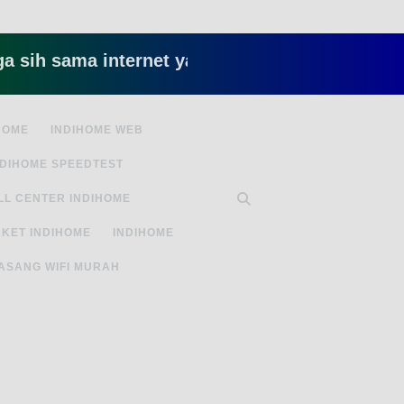
ama internet yang lambat gitu gitu aja dah nyebe
HOME
INDIHOME WEB
NDIHOME SPEEDTEST
LL CENTER INDIHOME
KET INDIHOME
INDIHOME
ASANG WIFI MURAH