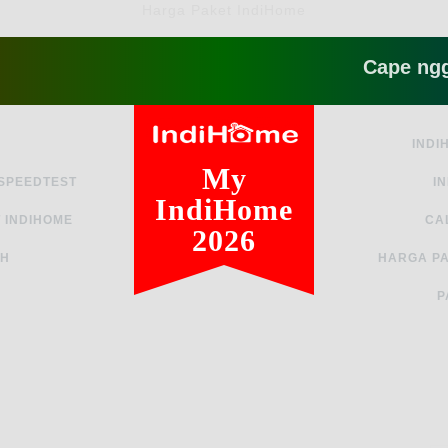
Harga Paket IndiHome
Cape ngga sih s
INDI
My
 SPEEDTEST
I
IndiHome
 INDIHOME
CA
2026
AH
HARGA PA
P