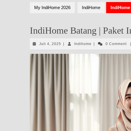
My IndiHome 2026
IndiHome
IndiHome 
IndiHome Batang | Paket I
Juli
Indihome
Juli 4, 2025
|
Indihome
|
0 Comment
4,
2025