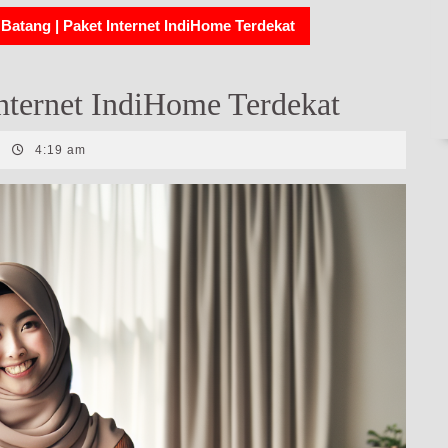
Batang | Paket Internet IndiHome Terdekat
nternet IndiHome Terdekat
|
4:19 am