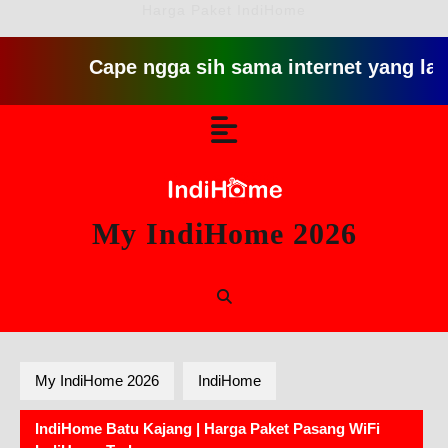
Harga Paket IndiHome
Cape ngga sih sama internet yang lambat gi
Skip
Open
to
content
Button
My IndiHome 2026
My IndiHome 2026
IndiHome
IndiHome Batu Kajang | Harga Paket Pasang WiFi