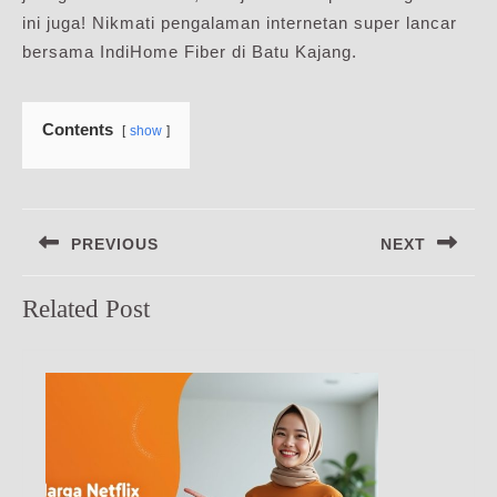
ini juga! Nikmati pengalaman internetan super lancar
bersama IndiHome Fiber di Batu Kajang.
Contents
show
Navigasi
PREVIOUS
NEXT
pos
Previous
Next
Related Post
post:
post: