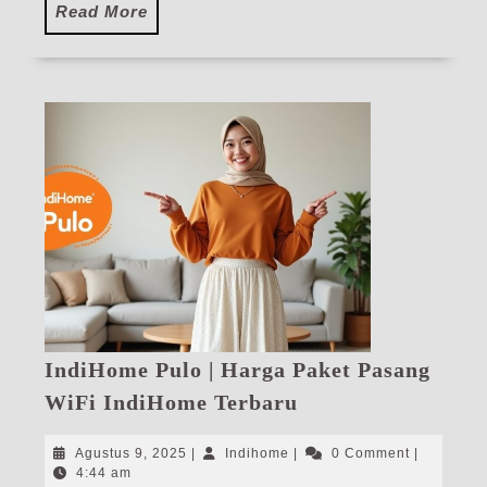
2026
Read
Read More
More
IndiHome Pulo | Harga Paket Pasang
IndiHome
WiFi IndiHome Terbaru
Pulo
|
Agustus
Indihome
Agustus 9, 2025
|
Indihome
|
0 Comment
|
Harga
9,
4:44 am