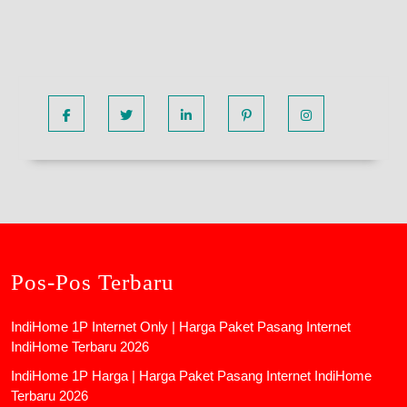
Facebook
Twitter
Linkedin
Pinterest
Instagram
Pos-Pos Terbaru
IndiHome 1P Internet Only | Harga Paket Pasang Internet
IndiHome Terbaru 2026
IndiHome 1P Harga | Harga Paket Pasang Internet IndiHome
Terbaru 2026