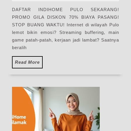
2025
Paket
DAFTAR INDIHOME PULO SEKARANG!
Pasang
PROMO GILA DISKON 70% BIAYA PASANG!
WiFi
IndiHome
STOP BUANG WAKTU! Internet di wilayah Pulo
Terbaru
lemot bikin emosi? Streaming buffering, main
game patah-patah, kerjaan jadi lambat? Saatnya
beralih
Read
Read More
More