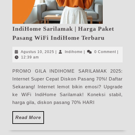
IndiHome Sarilamak | Harga Paket
IndiHome
Pasang WiFi IndiHome Terbaru
Sarilamak
|
Agustus
Indihome
Agustus 10, 2025
|
Indihome
|
0 Comment
|
Harga
10,
12:39 am
2025
Paket
PROMO GILA INDIHOME SARILAMAK 2025:
Pasang
Internet Super Cepat Diskon Pasang 70%! Daftar
WiFi
IndiHome
Sekarang! Internet lemot bikin emosi? Upgrade
Terbaru
ke WiFi IndiHome Sarilamak! Koneksi stabil,
harga gila, diskon pasang 70% HARI
Read
Read More
More