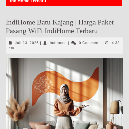
IndiHome Terbaru
IndiHome Batu Kajang | Harga Paket
Pasang WiFi IndiHome Terbaru
Juli
Indihome
Juli 13, 2025
|
Indihome
|
0 Comment
|
4:33
13,
am
2025