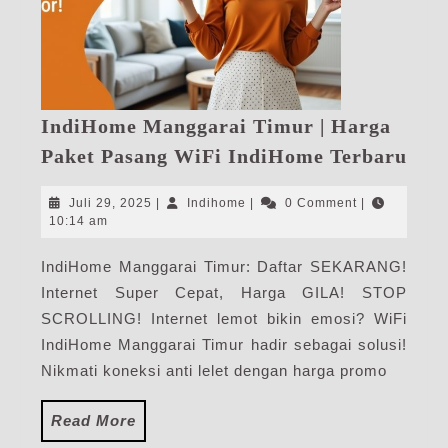
IndiHome Manggarai Timur | Harga
Ind
Paket Pasang WiFi IndiHome Terbaru
Man
Tim
Juli
Indihome
Juli 29, 2025
|
Indihome
|
0 Comment
|
|
29,
10:14 am
2025
Har
IndiHome Manggarai Timur: Daftar SEKARANG!
Pak
Internet Super Cepat, Harga GILA! STOP
Pas
WiF
SCROLLING! Internet lemot bikin emosi? WiFi
Ind
IndiHome Manggarai Timur hadir sebagai solusi!
Ter
Nikmati koneksi anti lelet dengan harga promo
Read
Read More
More