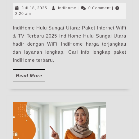
Sun
Juli
Indihome
Juli 18, 2025
|
Indihome
|
0 Comment
|
Uta
18,
2:20 am
2025
|
IndiHome Hulu Sungai Utara: Paket Internet WiFi
Har
& TV Terbaru 2025 IndiHome Hulu Sungai Utara
Pak
Pas
hadir dengan WiFi IndiHome harga terjangkau
WiF
dan layanan lengkap. Cari info lengkap paket
Ind
IndiHome terbaru,
Ter
Read
Read More
More