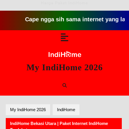
Harga Paket IndiHome
Cape ngga sih sama internet yang lambat git
Skip
Open
to
content
Button
My IndiHome 2026
My IndiHome 2026
IndiHome
IndiHome Bekasi Utara | Paket Internet IndiHome