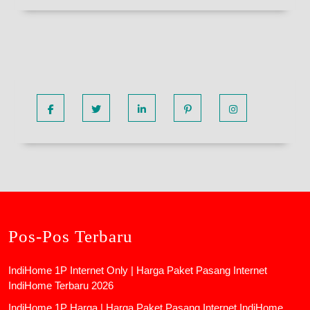
Facebook
Twitter
Linkedin
Pinterest
Instagram
Pos-Pos Terbaru
IndiHome 1P Internet Only | Harga Paket Pasang Internet
IndiHome Terbaru 2026
IndiHome 1P Harga | Harga Paket Pasang Internet IndiHome