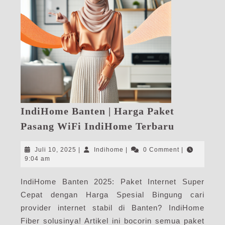
IndiHome Banten | Harga Paket
IndiHome
Pasang WiFi IndiHome Terbaru
Banten
|
Juli
Indihome
Juli 10, 2025
|
Indihome
|
0 Comment
|
Harga
10,
9:04 am
2025
Paket
IndiHome Banten 2025: Paket Internet Super
Pasang
Cepat dengan Harga Spesial Bingung cari
WiFi
IndiHome
provider internet stabil di Banten? IndiHome
Terbaru
Fiber solusinya! Artikel ini bocorin semua paket