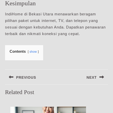
Kesimpulan
IndiHome di Bekasi Utara menawarkan beragam
pilihan paket untuk internet, TV, dan telepon yang
sesuai dengan kebutuhan Anda. Dapatkan penawaran
terbaik dan nikmati koneksi yang cepat.
Contents
show
Navigasi
PREVIOUS
NEXT
pos
Previous
Next
Related Post
post:
post: