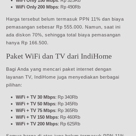
WiFi Only 150 Mbps
: Rp 325Rb
WiFi Only 200 Mbps
: Rp 490Rb
Harga tersebut belum termasuk PPN 11% dan biaya
pemasangan sebesar Rp 555.000. Namun, saat ini
ada diskon 70%, sehingga total biaya pemasangan
hanya Rp 166.500.
Paket WiFi dan TV dari IndiHome
Bagi Anda yang mencari paket internet dengan
layanan TV, IndiHome juga menyediakan berbagai
pilihan:
WiFi + TV 30 Mbps
: Rp 340Rb
WiFi + TV 50 Mbps
: Rp 345Rb
WiFi + TV 75 Mbps
: Rp 365Rb
WiFi + TV 150 Mbps
: Rp 460Rb
WiFi + TV 200 Mbps
: Rp 625Rb
Semua harga di atas juga belum termasuk PPN 11%