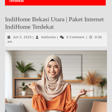
Terdekat
IndiHome Bekasi Utara | Paket Internet
IndiHome Terdekat
Juli
Indihome
Juli 5, 2025
|
Indihome
|
0 Comment
|
8:06
5,
am
2025