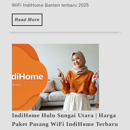
WiFi IndiHome Banten terbaru 2025
Read
Read More
More
IndiHome Hulu Sungai Utara | Harga
Ind
Paket Pasang WiFi IndiHome Terbaru
Hul