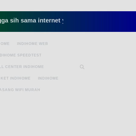
 sama internet yang lambat gitu gitu aja dah nye
HOME
INDIHOME WEB
NDIHOME SPEEDTEST
LL CENTER INDIHOME
KET INDIHOME
INDIHOME
ASANG WIFI MURAH