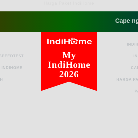
Harga Paket IndiHome
Cape ngga sih
INDI
My
 SPEEDTEST
I
IndiHome
 INDIHOME
CA
2026
AH
HARGA PA
P