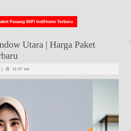
aket Pasang WiFi IndiHome Terbaru
dow Utara | Harga Paket
rbaru
|
11:07 am