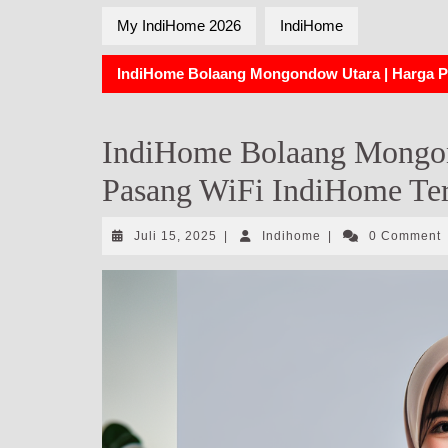
My IndiHome 2026
IndiHome
IndiHome Bolaang Mongondow Utara | Harga P
IndiHome Bolaang Mongon
Pasang WiFi IndiHome Te
Juli
Indihome
Juli 15, 2025
|
Indihome
|
0 Comment
15,
2025