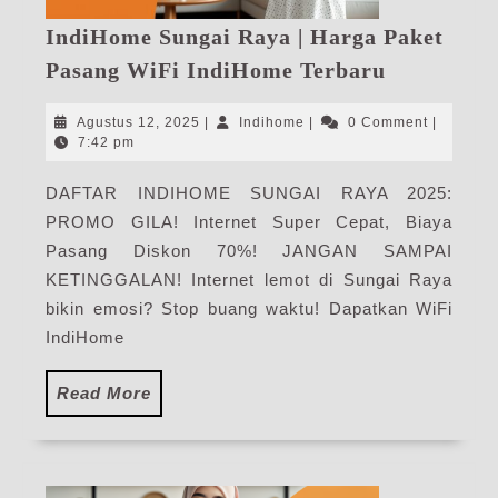
IndiHome Sungai Raya | Harga Paket
IndiHome
Pasang WiFi IndiHome Terbaru
Sungai
Raya
Agustus
Indihome
Agustus 12, 2025
|
Indihome
|
0 Comment
|
|
12,
7:42 pm
2025
Harga
DAFTAR INDIHOME SUNGAI RAYA 2025:
Paket
PROMO GILA! Internet Super Cepat, Biaya
Pasang
WiFi
Pasang Diskon 70%! JANGAN SAMPAI
IndiHome
KETINGGALAN! Internet lemot di Sungai Raya
Terbaru
bikin emosi? Stop buang waktu! Dapatkan WiFi
IndiHome
Read
Read More
More