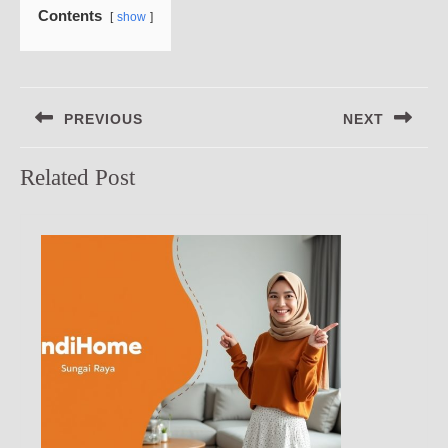
Contents
show
Navigasi
PREVIOUS
NEXT
pos
Previous
Next
Related Post
post:
post: