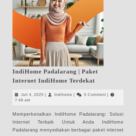
IndiHome Padalarang | Paket
IndiHome
Internet IndiHome Terdekat
Padalarang
|
Juli
Indihome
Juli 4, 2025
|
Indihome
|
0 Comment
|
Paket
4,
7:49 am
2025
Internet
Memperkenalkan IndiHome Padalarang: Solusi
IndiHome
Internet Terbaik Untuk Anda IndiHome
Terdekat
Padalarang menyediakan berbagai paket internet