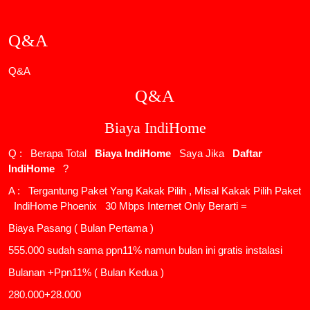
Q&A
Q&A
Q&A
Biaya IndiHome
Q : Berapa Total
Biaya IndiHome
Saya Jika
Daftar
IndiHome
?
A : Tergantung Paket Yang Kakak Pilih , Misal Kakak Pilih Paket
IndiHome Phoenix
30 Mbps Internet Only Berarti =
Biaya Pasang ( Bulan Pertama )
555.000 sudah sama ppn11% namun bulan ini gratis instalasi
Bulanan +Ppn11% ( Bulan Kedua )
280.000+28.000