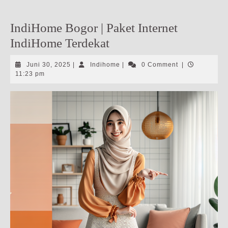
IndiHome Bogor | Paket Internet
IndiHome Terdekat
Juni
Indihome
Juni 30, 2025
|
Indihome
|
0 Comment
|
30,
11:23 pm
2025