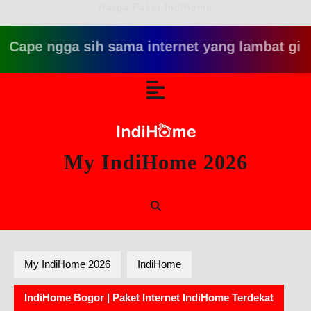
Harga Paket IndiHome
 ngga sih sama internet yang lambat gitu gitu aj
Skip
Open
to
content
Button
My IndiHome 2026
My IndiHome 2026
IndiHome
IndiHome Bogor | Paket Internet IndiHome Terdekat