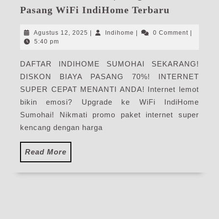
IndiHome
Pasang WiFi IndiHome Terbaru
Sumohai
|
Agustus
Indihome
Agustus 12, 2025
|
Indihome
|
0 Comment
|
Harga
12,
5:40 pm
2025
Paket
DAFTAR INDIHOME SUMOHAI SEKARANG!
Pasang
DISKON BIAYA PASANG 70%! INTERNET
WiFi
IndiHome
SUPER CEPAT MENANTI ANDA! Internet lemot
Terbaru
bikin emosi? Upgrade ke WiFi IndiHome
Sumohai! Nikmati promo paket internet super
kencang dengan harga
Read
Read More
More