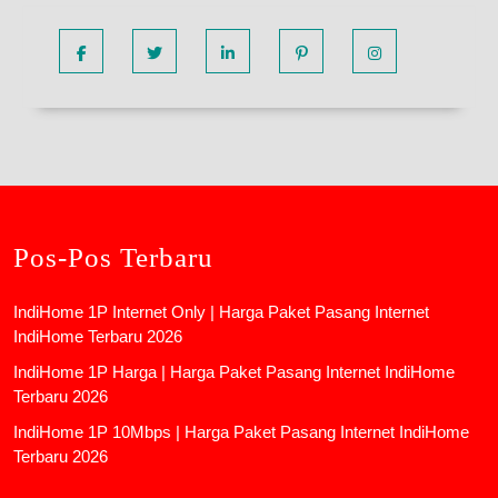
Facebook
Twitter
Linkedin
Pinterest
Instagram
Pos-Pos Terbaru
IndiHome 1P Internet Only | Harga Paket Pasang Internet
IndiHome Terbaru 2026
IndiHome 1P Harga | Harga Paket Pasang Internet IndiHome
Terbaru 2026
IndiHome 1P 10Mbps | Harga Paket Pasang Internet IndiHome
Terbaru 2026