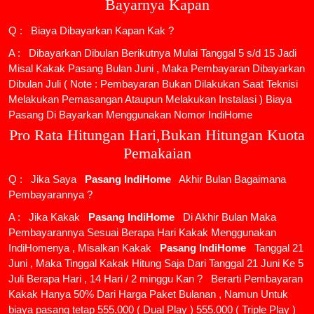
Bayarnya Kapan
Q : Biaya Dibayarkan Kapan Kak ?
A : Dibayarkan Dibulan Berikutnya Mulai Tanggal 5 s/d 15 Jadi
Misal Kakak Pasang Bulan Juni , Maka Pembayaran Dibayarkan
Dibulan Juli ( Note : Pembayaran Bukan Dilakukan Saat Teknisi
Melakukan Pemasangan Ataupun Melakukan Instalasi ) Biaya
Pasang Di Bayarkan Menggunakan Nomor IndiHome
Pro Rata Hitungan Hari,Bukan Hitungan Kuota
Pemakaian
Q : Jika Saya
Pasang IndiHome
Akhir Bulan Bagaimana
Pembayarannya ?
A : Jika Kakak
Pasang IndiHome
Di Akhir Bulan Maka
Pembayarannya Sesuai Berapa Hari Kakak Menggunakan
IndiHomenya , Misalkan Kakak
Pasang IndiHome
Tanggal 21
Juni , Maka Tinggal Kakak Hitung Saja Dari Tanggal 21 Juni Ke 5
Juli Berapa Hari , 14 Hari / 2 minggu Kan ? Berarti Pembayaran
Kakak Hanya 50% Dari Harga Paket Bulanan , Namun Untuk
biaya pasang tetap 555.000 ( Dual Play ) 555.000 ( Triple Play )