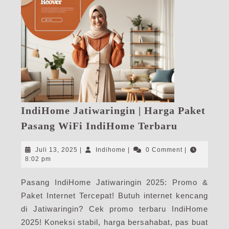
IndiHome Jatiwaringin | Harga Paket
IndiHome
Pasang WiFi IndiHome Terbaru
Jatiwaring
|
Juli
Indihome
Juli 13, 2025
|
Indihome
|
0 Comment
|
Harga
13,
8:02 pm
2025
Paket
Pasang IndiHome Jatiwaringin 2025: Promo &
Pasang
Paket Internet Tercepat! Butuh internet kencang
WiFi
IndiHome
di Jatiwaringin? Cek promo terbaru IndiHome
Terbaru
2025! Koneksi stabil, harga bersahabat, pas buat