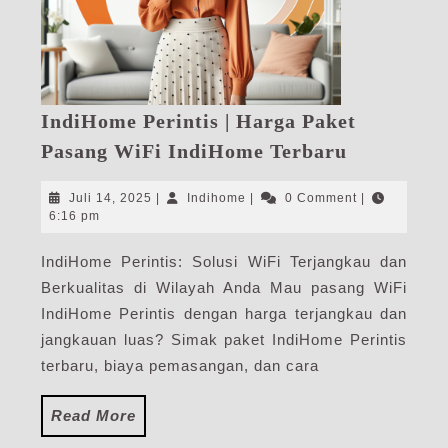
IndiHome Perintis | Harga Paket
IndiHome
Pasang WiFi IndiHome Terbaru
Perintis
|
Juli
Indihome
Juli 14, 2025
|
Indihome
|
0 Comment
|
Harga
14,
6:16 pm
2025
Paket
IndiHome Perintis: Solusi WiFi Terjangkau dan
Pasang
Berkualitas di Wilayah Anda Mau pasang WiFi
WiFi
IndiHome
IndiHome Perintis dengan harga terjangkau dan
Terbaru
jangkauan luas? Simak paket IndiHome Perintis
terbaru, biaya pemasangan, dan cara
Read
Read More
More