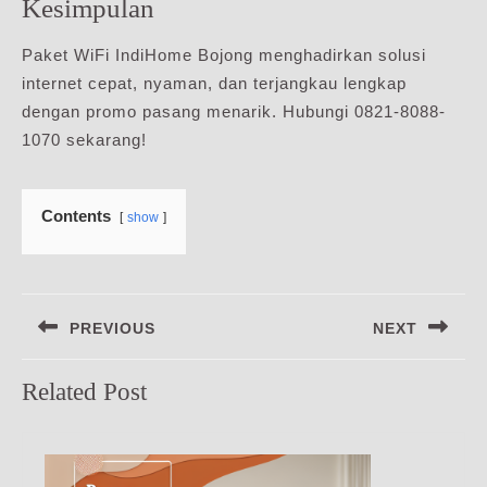
Kesimpulan
Paket WiFi IndiHome Bojong menghadirkan solusi
internet cepat, nyaman, dan terjangkau lengkap
dengan promo pasang menarik. Hubungi 0821-8088-
1070 sekarang!
Contents
show
Navigasi
PREVIOUS
NEXT
pos
Previous
Next
Related Post
post:
post: