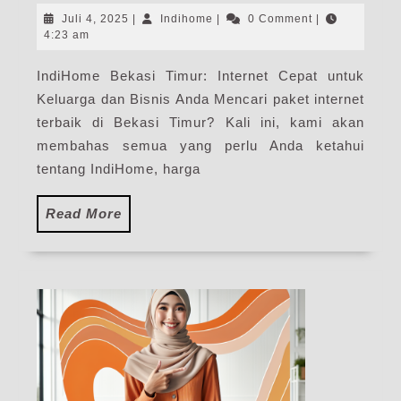
Timur
Juli
Indihome
Juli 4, 2025
|
Indihome
|
0 Comment
|
|
4,
4:23 am
2025
Paket
IndiHome Bekasi Timur: Internet Cepat untuk
Internet
Keluarga dan Bisnis Anda Mencari paket internet
IndiHome
Terdekat
terbaik di Bekasi Timur? Kali ini, kami akan
membahas semua yang perlu Anda ketahui
tentang IndiHome, harga
Read
Read More
More