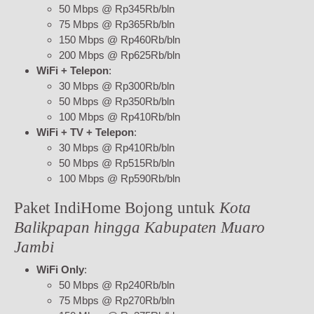
50 Mbps @ Rp345Rb/bln
75 Mbps @ Rp365Rb/bln
150 Mbps @ Rp460Rb/bln
200 Mbps @ Rp625Rb/bln
WiFi + Telepon
:
30 Mbps @ Rp300Rb/bln
50 Mbps @ Rp350Rb/bln
100 Mbps @ Rp410Rb/bln
WiFi + TV + Telepon
:
30 Mbps @ Rp410Rb/bln
50 Mbps @ Rp515Rb/bln
100 Mbps @ Rp590Rb/bln
Paket IndiHome Bojong untuk
Kota
Balikpapan hingga Kabupaten Muaro
Jambi
WiFi Only
:
50 Mbps @ Rp240Rb/bln
75 Mbps @ Rp270Rb/bln