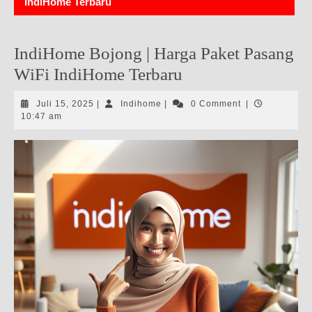
IndiHome Terbaru
IndiHome Bojong | Harga Paket Pasang
WiFi IndiHome Terbaru
Juli
Indihome
Juli 15, 2025
|
Indihome
|
0 Comment
|
15,
10:47 am
2025