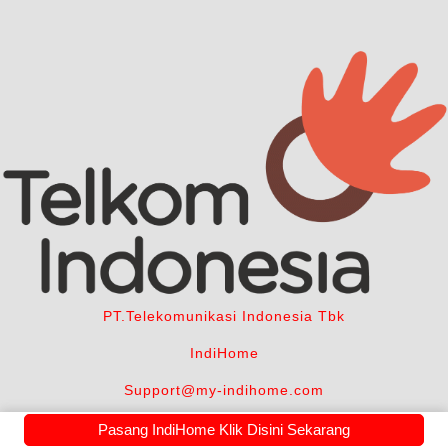
PT.Telekomunikasi Indonesia Tbk
IndiHome
Support@my-indihome.com
+6281314300585
Pasang IndiHome Klik Disini Sekarang