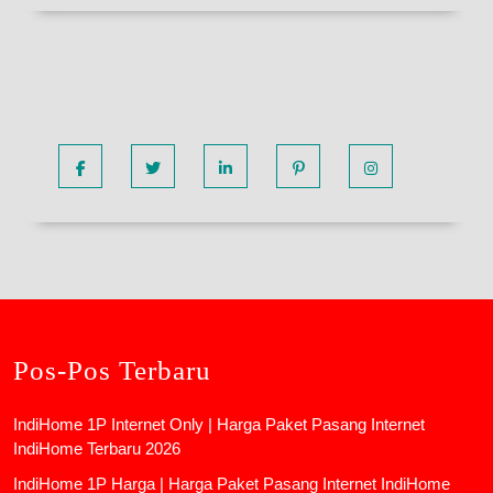
Facebook
Twitter
Linkedin
Pinterest
Instagram
Pos-Pos Terbaru
IndiHome 1P Internet Only | Harga Paket Pasang Internet
IndiHome Terbaru 2026
IndiHome 1P Harga | Harga Paket Pasang Internet IndiHome