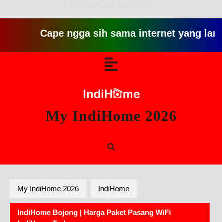
Harga Paket IndiHome
Cape ngga sih sama internet yang lambat gitu
Skip
Open
to
content
Button
My IndiHome 2026
My IndiHome 2026
IndiHome
IndiHome Bojong | Harga Paket Pasang WiFi