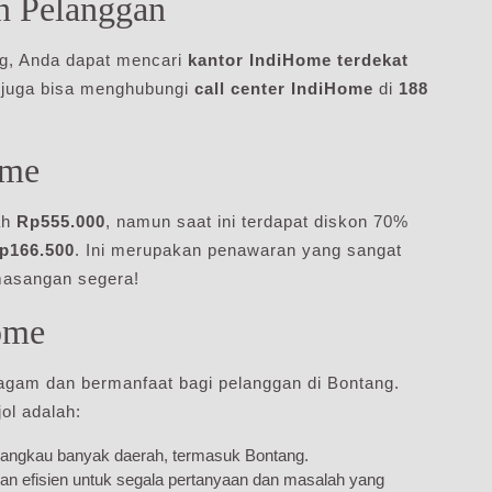
n Pelanggan
ng, Anda dapat mencari
kantor IndiHome terdekat
 juga bisa menghubungi
call center IndiHome
di
188
ome
ah
Rp555.000
, namun saat ini terdapat diskon 70%
p166.500
. Ini merupakan penawaran yang sangat
masangan segera!
ome
gam dan bermanfaat bagi pelanggan di Bontang.
l adalah:
jangkau banyak daerah, termasuk Bontang.
n efisien untuk segala pertanyaan dan masalah yang