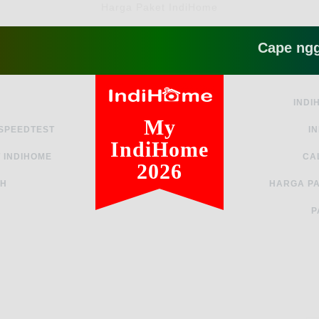
Harga Paket IndiHome
Cape ngga sih s
INDI
My
 SPEEDTEST
I
IndiHome
 INDIHOME
CA
2026
AH
HARGA PA
P