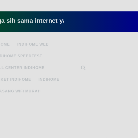
ama internet yang lambat gitu gitu aja dah nyeb
HOME
INDIHOME WEB
NDIHOME SPEEDTEST
LL CENTER INDIHOME
KET INDIHOME
INDIHOME
ASANG WIFI MURAH