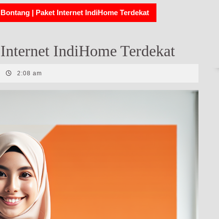
Bontang | Paket Internet IndiHome Terdekat
Internet IndiHome Terdekat
|
2:08 am