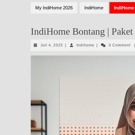
My IndiHome 2026
IndiHome
IndiHome 
IndiHome Bontang | Paket 
Juli
Indihome
Juli 4, 2025
|
Indihome
|
0 Comment
4,
2025