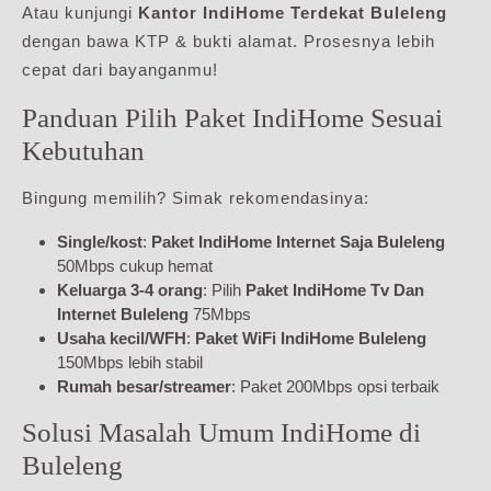
Atau kunjungi
Kantor IndiHome Terdekat Buleleng
dengan bawa KTP & bukti alamat. Prosesnya lebih
cepat dari bayanganmu!
Panduan Pilih Paket IndiHome Sesuai
Kebutuhan
Bingung memilih? Simak rekomendasinya:
Single/kost
:
Paket IndiHome Internet Saja Buleleng
50Mbps cukup hemat
Keluarga 3-4 orang
: Pilih
Paket IndiHome Tv Dan
Internet Buleleng
75Mbps
Usaha kecil/WFH
:
Paket WiFi IndiHome Buleleng
150Mbps lebih stabil
Rumah besar/streamer
: Paket 200Mbps opsi terbaik
Solusi Masalah Umum IndiHome di
Buleleng