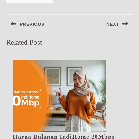
Navigasi
PREVIOUS
NEXT
pos
Previous
Next
Related Post
post:
post:
Harga Bulanan IndiHome 20Mbps |