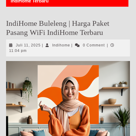
IndiHome Terbaru
IndiHome Buleleng | Harga Paket
Pasang WiFi IndiHome Terbaru
Juli
Indihome
Juli 11, 2025
|
Indihome
|
0 Comment
|
11,
11:04 pm
2025