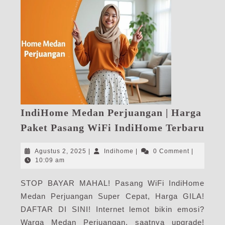
IndiHome Medan Perjuangan | Harga
Ind
Paket Pasang WiFi IndiHome Terbaru
Med
Per
Agustus
Indihome
Agustus 2, 2025
|
Indihome
|
0 Comment
|
|
2,
10:09 am
2025
Har
STOP BAYAR MAHAL! Pasang WiFi IndiHome
Pak
Medan Perjuangan Super Cepat, Harga GILA!
Pas
WiF
DAFTAR DI SINI! Internet lemot bikin emosi?
Ind
Warga Medan Perjuangan, saatnya upgrade!