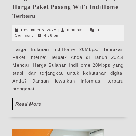
Harga Paket Pasang WiFi IndiHome
Harga
Terbaru
Bulanan
IndiHome
Desember
Indihome
Desember 6, 2025
|
Indihome
|
0
20Mbps
6,
Comment
|
4:56 pm
2025
|
Harga Bulanan IndiHome 20Mbps: Temukan
Harga
Paket Internet Terbaik Anda di Tahun 2025!
Paket
Pasang
Mencari Harga Bulanan IndiHome 20Mbps yang
WiFi
stabil dan terjangkau untuk kebutuhan digital
IndiHome
Anda? Jangan lewatkan informasi terbaru
Terbaru
mengenai
Read
Read More
More