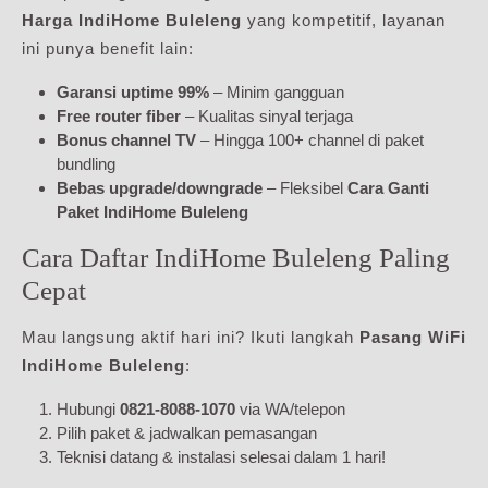
Harga IndiHome Buleleng
yang kompetitif, layanan
ini punya benefit lain:
Garansi uptime 99%
– Minim gangguan
Free router fiber
– Kualitas sinyal terjaga
Bonus channel TV
– Hingga 100+ channel di paket
bundling
Bebas upgrade/downgrade
– Fleksibel
Cara Ganti
Paket IndiHome Buleleng
Cara Daftar IndiHome Buleleng Paling
Cepat
Mau langsung aktif hari ini? Ikuti langkah
Pasang WiFi
IndiHome Buleleng
:
Hubungi
0821-8088-1070
via WA/telepon
Pilih paket & jadwalkan pemasangan
Teknisi datang & instalasi selesai dalam 1 hari!