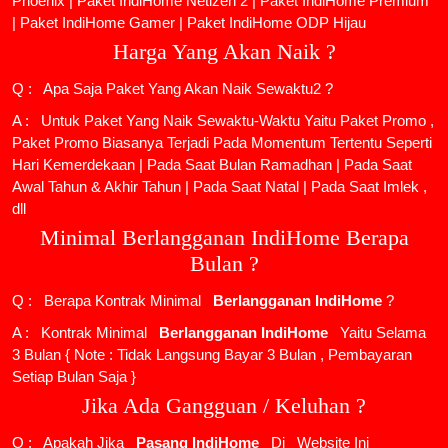
Phoenix
|
Paket IndiHome Netizen 2
|
Paket IndiHome Premium
|
Paket IndiHome Gamer
|
Paket IndiHome ODP Hijau
Harga Yang Akan Naik ?
Q : Apa Saja Paket Yang Akan Naik Sewaktu2 ?
A : Untuk Paket Yang Naik Sewaktu-Waktu Yaitu Paket Promo ,
Paket Promo Biasanya Terjadi Pada Momentum Tertentu Seperti
Hari Kemerdekaan | Pada Saat Bulan Ramadhan | Pada Saat
Awal Tahun & Akhir Tahun | Pada Saat Natal | Pada Saat Imlek ,
dll
Minimal Berlangganan IndiHome Berapa
Bulan ?
Q : Berapa Kontrak Minimal
Berlangganan IndiHome
?
A : Kontrak Minimal
Berlangganan IndiHome
Yaitu Selama
3 Bulan { Note : Tidak Langsung Bayar 3 Bulan , Pembayaran
Setiap Bulan Saja }
Jika Ada Gangguan / Keluhan ?
Q : Apakah Jika
Pasang IndiHome
Di
Website Ini