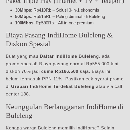
Paket Triple Play (Internet + TV + Telepon)
30Mbps
: Rp410Rb – Solusi 3-in-1 ekonomis
50Mbps
: Rp515Rb – Paling diminati di Buleleng
100Mbps
: Rp590Rb – All-in-one premium
Biaya Pasang IndiHome Buleleng &
Diskon Spesial
Buat yang mau
Daftar IndiHome Buleleng
, ada
promo spesial! Biaya pasang normal Rp555.000 kini
diskon 70% jadi
cuma Rp166.500
saja. Biaya ini
belum termasuk PPN 11%. Pastikan cek syarat promo
di
Grapari IndiHome Terdekat Buleleng
atau via call
center 188.
Keunggulan Berlangganan IndiHome di
Buleleng
Kenapa warga Buleleng memilih IndiHome? Selain