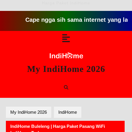
Harga Paket IndiHome
Cape ngga sih sama internet yang lambat git
Skip
Open
to
content
Button
My IndiHome 2026
My IndiHome 2026
IndiHome
IndiHome Buleleng | Harga Paket Pasang WiFi