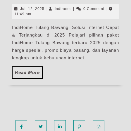
Tul
Baw
Juli
Indihome
Juli 12, 2025
|
Indihome
|
0 Comment
|
|
12,
11:49 pm
2025
Har
IndiHome Tulang Bawang: Solusi Internet Cepat
Pak
& Terjangkau di 2025 Pelajari pilihan paket
Pas
WiF
IndiHome Tulang Bawang terbaru 2025 dengan
Ind
harga spesial, promo biaya pasang, dan layanan
Ter
lengkap untuk kebutuhan internet
Read
Read More
More
Facebook
Twitter
Linkedin
Pinterest
Instagram