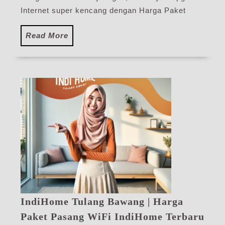
Ter
Internet super kencang dengan Harga Paket
Read
Read More
More
IndiHome Tulang Bawang | Harga
Ind
Paket Pasang WiFi IndiHome Terbaru