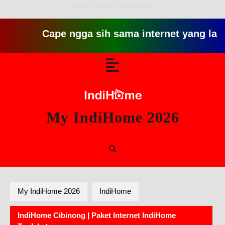
Harga Paket IndiHome
Cape ngga sih sama internet yang lambat gitu
Skip
Open
to
content
Button
My IndiHome 2026
My IndiHome 2026
IndiHome
IndiHome Cibinong | Paket Internet IndiHome