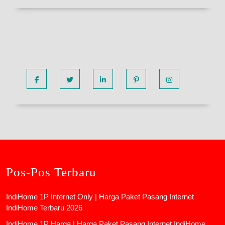
Facebook
Twitter
Linkedin
Pinterest
Instagram
Pos-Pos Terbaru
IndiHome 1P Internet Only | Harga Paket Pasang Internet
IndiHome Terbaru 2026
IndiHome 1P Harga | Harga Paket Pasang Internet IndiHome