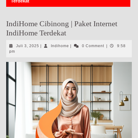
Terdekat
IndiHome Cibinong | Paket Internet
IndiHome Terdekat
Juli
Indihome
Juli 3, 2025
|
Indihome
|
0 Comment
|
9:58
3,
pm
2025