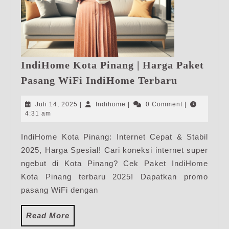
IndiHome Kota Pinang | Harga Paket
IndiHome
Pasang WiFi IndiHome Terbaru
Kota
Pinang
Juli
Indihome
Juli 14, 2025
|
Indihome
|
0 Comment
|
|
14,
4:31 am
2025
Harga
IndiHome Kota Pinang: Internet Cepat & Stabil
Paket
2025, Harga Spesial! Cari koneksi internet super
Pasang
WiFi
ngebut di Kota Pinang? Cek Paket IndiHome
IndiHome
Kota Pinang terbaru 2025! Dapatkan promo
Terbaru
pasang WiFi dengan
Read
Read More
More