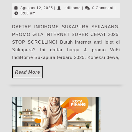
|
Agustus
Indihome
Agustus 12, 2025
|
Indihome
|
0 Comment
|
Harga
12,
8:08 am
2025
Paket
DAFTAR INDIHOME SUKAPURA SEKARANG!
Pasang
PROMO GILA INTERNET SUPER CEPAT 2025!
WiFi
IndiHome
STOP SCROLLING! Butuh internet anti lelet di
Terbaru
Sukapura? Ini daftar harga & promo WiFi
IndiHome Sukapura terbaru 2025. Koneksi dewa,
Read
Read More
More