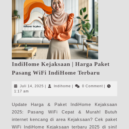
IndiHome Kejaksaan | Harga Paket
IndiHome
Pasang WiFi IndiHome Terbaru
Kejaksaan
|
Juli
Indihome
Juli 14, 2025
|
Indihome
|
0 Comment
|
Harga
14,
1:17 am
2025
Paket
Update Harga & Paket IndiHome Kejaksaan
Pasang
2025: Pasang WiFi Cepat & Murah! Butuh
WiFi
IndiHome
internet kencang di area Kejaksaan? Cek paket
Terbaru
WiFi IndiHome Kejaksaan terbaru 2025 di sini!