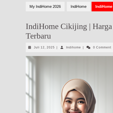
My IndiHome 2026
IndiHome
IndiHome 
IndiHome Cikijing | Harg
Terbaru
Juli
Indihome
Juli 12, 2025
|
Indihome
|
0 Comment
12,
2025