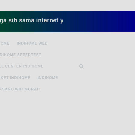
 sama internet yang lambat gitu gitu aja dah nye
HOME
INDIHOME WEB
NDIHOME SPEEDTEST
LL CENTER INDIHOME
KET INDIHOME
INDIHOME
ASANG WIFI MURAH