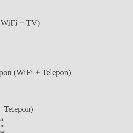
 (WiFi + TV)
epon (WiFi + Telepon)
+ Telepon)
an
an
lan