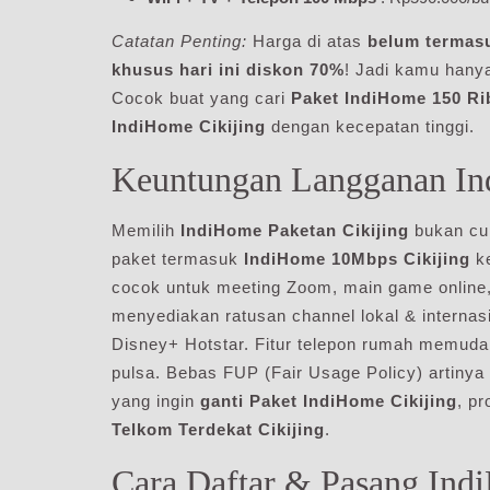
Catatan Penting:
Harga di atas
belum termas
khusus hari ini diskon 70%
! Jadi kamu hany
Cocok buat yang cari
Paket IndiHome 150 Rib
IndiHome Cikijing
dengan kecepatan tinggi.
Keuntungan Langganan Ind
Memilih
IndiHome Paketan Cikijing
bukan cum
paket termasuk
IndiHome 10Mbps Cikijing
ke
cocok untuk meeting Zoom, main game online, 
menyediakan ratusan channel lokal & internas
Disney+ Hotstar. Fitur telepon rumah memuda
pulsa. Bebas FUP (Fair Usage Policy) artinya 
yang ingin
ganti Paket IndiHome Cikijing
, p
Telkom Terdekat Cikijing
.
Cara Daftar & Pasang Indi