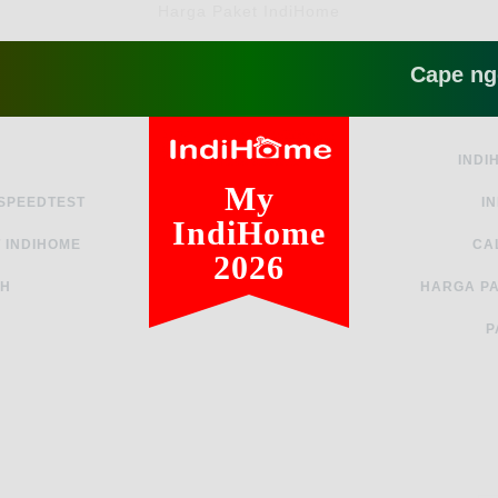
Harga Paket IndiHome
Cape ngga sih
INDI
My
 SPEEDTEST
I
IndiHome
 INDIHOME
CA
2026
AH
HARGA PA
P