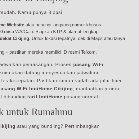
 mudah. Kamu punya 3 opsi:
me Website
atau hubungi langsung nomor khusus
70
(bisa WA/Call). Siapkan KTP & alamat lengkap.
ekat Cikijing
. Untuk lokasi tepatnya, cek di Maps atau tanya
kijing – pastikan mereka memiliki ID resmi Telkom.
enjadwalkan pemasangan. Proses
pasang WiFi
eknisi akan datang menyesuaikan jadwalmu,
es kecepatan. Pastikan rumah sudah ada jalur fiber
pasang WiFi IndiHome Cikijing
, manfaatkan promo
t dibanding
tarif IndiHome
pasang normal.
aik untuk Rumahmu
ikijing
atau yang bundling? Pertimbangkan