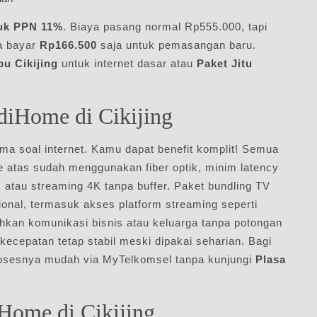
uk PPN 11%
. Biaya pasang normal Rp555.000, tapi
a bayar
Rp166.500
saja untuk pemasangan baru.
u Cikijing
untuk internet dasar atau
Paket Jitu
iHome di Cikijing
a soal internet. Kamu dapat benefit komplit! Semua
 atas sudah menggunakan fiber optik, minim latency
atau streaming 4K tanpa buffer. Paket bundling TV
ional, termasuk akses platform streaming seperti
hkan komunikasi bisnis atau keluarga tanpa potongan
kecepatan tetap stabil meski dipakai seharian. Bagi
rosesnya mudah via MyTelkomsel tanpa kunjungi
Plasa
Home di Cikijing