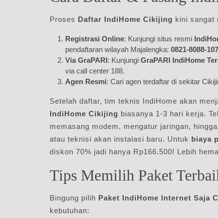
Proses
Daftar IndiHome Cikijing
kini sangat
Registrasi Online
: Kunjungi situs resmi
IndiHo
pendaftaran wilayah Majalengka:
0821-8088-10
Via GraPARI
: Kunjungi
GraPARI IndiHome Terd
via call center 188.
Agen Resmi
: Cari agen terdaftar di sekitar Ci
Setelah daftar, tim teknis IndiHome akan m
IndiHome Cikijing
biasanya 1-3 hari kerja. T
memasang modem, mengatur jaringan, hingga t
atau teknisi akan instalasi baru. Untuk
biaya 
diskon 70% jadi hanya Rp166.500! Lebih hema
Tips Memilih Paket Terb
Bingung pilih
Paket IndiHome Internet Saja C
kebutuhan: