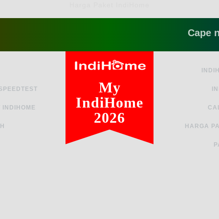
Harga Paket IndiHome
Cape ngga sih
INDI
My
 SPEEDTEST
I
IndiHome
 INDIHOME
CA
2026
AH
HARGA PA
P