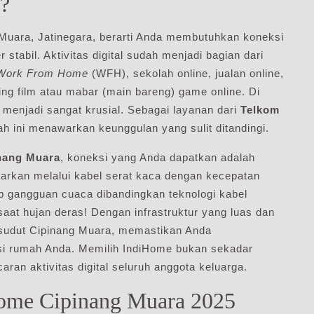
?
g Muara, Jatinegara, berarti Anda membutuhkan koneksi
r stabil. Aktivitas digital sudah menjadi bagian dari
Work From Home
(WFH), sekolah online, jualan online,
ng film atau mabar (main bareng) game online. Di
menjadi sangat krusial. Sebagai layanan dari
Telkom
rah ini menawarkan keunggulan yang sulit ditandingi.
nang Muara
, koneksi yang Anda dapatkan adalah
antarkan melalui kabel serat kaca dengan kecepatan
p gangguan cuaca dibandingkan teknologi kabel
aat hujan deras! Dengan infrastruktur yang luas dan
-sudut Cipinang Muara, memastikan Anda
si rumah Anda. Memilih IndiHome bukan sekadar
aran aktivitas digital seluruh anggota keluarga.
Home Cipinang Muara 2025