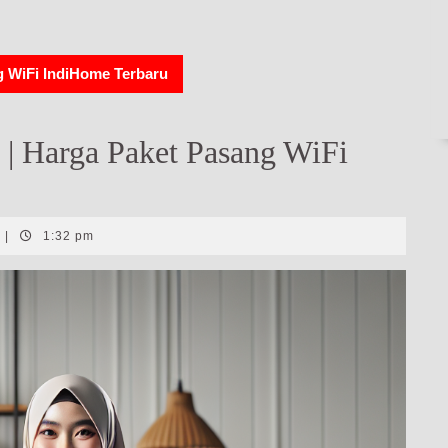
g WiFi IndiHome Terbaru
| Harga Paket Pasang WiFi
|
1:32 pm