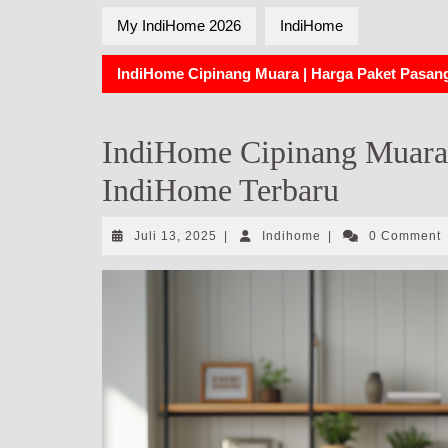
My IndiHome 2026
IndiHome
IndiHome Cipinang Muara | Harga Paket Pasan
IndiHome Cipinang Muara 
IndiHome Terbaru
Juli
Indihome
Juli 13, 2025
|
Indihome
|
0 Comment
13,
2025