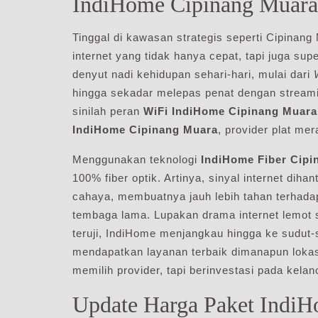
IndiHome Cipinang Muara
Tinggal di kawasan strategis seperti Cipinan
internet yang tidak hanya cepat, tapi juga supe
denyut nadi kehidupan sehari-hari, mulai dari
hingga sekadar melepas penat dengan streami
sinilah peran
WiFi IndiHome Cipinang Muara
IndiHome Cipinang Muara
, provider plat me
Menggunakan teknologi
IndiHome Fiber Cipi
100% fiber optik. Artinya, sinyal internet dih
cahaya, membuatnya jauh lebih tahan terhada
tembaga lama. Lupakan drama internet lemot s
teruji, IndiHome menjangkau hingga ke sudut
mendapatkan layanan terbaik dimanapun loka
memilih provider, tapi berinvestasi pada kelanc
Update Harga Paket Indi