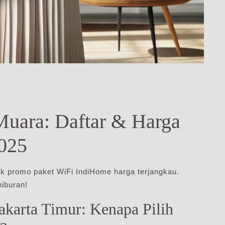
uara: Daftar & Harga
2025
ek promo paket WiFi IndiHome harga terjangkau.
hiburan!
Jakarta Timur: Kenapa Pilih