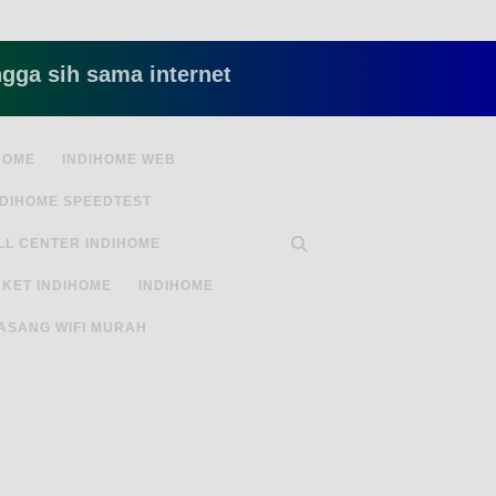
 sama internet yang lambat gitu gitu aja dah ny
HOME
INDIHOME WEB
NDIHOME SPEEDTEST
LL CENTER INDIHOME
KET INDIHOME
INDIHOME
ASANG WIFI MURAH