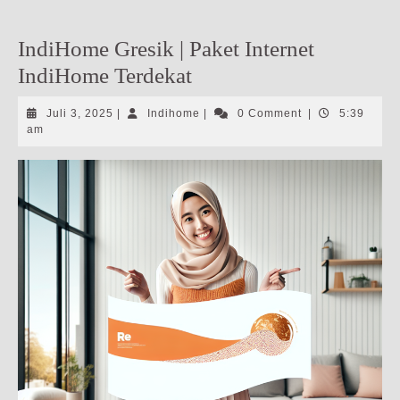
IndiHome Gresik | Paket Internet
IndiHome Terdekat
Juli
Indihome
Juli 3, 2025
|
Indihome
|
0 Comment
|
5:39
3,
am
2025