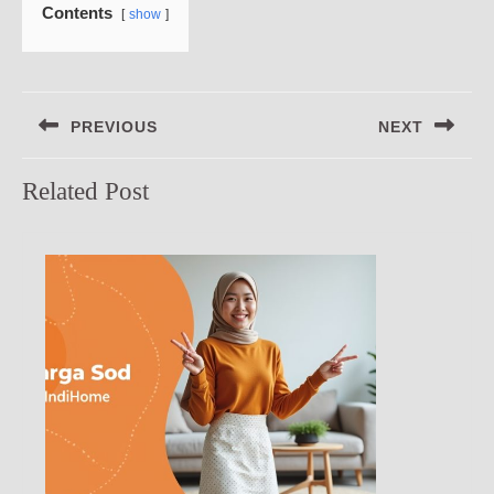
Contents
show
Navigasi
PREVIOUS
NEXT
pos
Previous
Next
Related Post
post:
post: