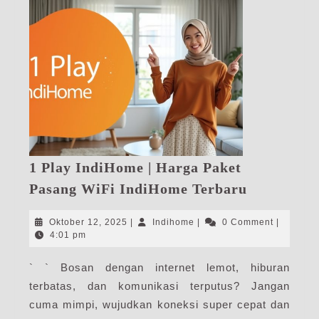
1 Play IndiHome | Harga Paket
1
Pasang WiFi IndiHome Terbaru
Play
IndiHome
Oktober
Indihome
Oktober 12, 2025
|
Indihome
|
0 Comment
|
|
12,
4:01 pm
2025
Harga
` ` Bosan dengan internet lemot, hiburan
Paket
terbatas, dan komunikasi terputus? Jangan
Pasang
WiFi
cuma mimpi, wujudkan koneksi super cepat dan