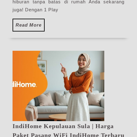
IndiHome
hiburan tanpa batas di rumah Anda sekarang
Terbaru
juga! Dengan 1 Play
Read
Read More
More
IndiHome Kepulauan Sula | Harga
Ind
Paket Pasang WiFi IndiHome Terbaru