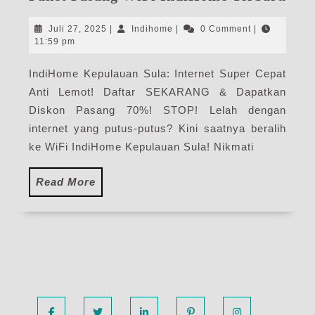
Kep
Sula
Juli
Indihome
Juli 27, 2025
|
Indihome
|
0 Comment
|
|
27,
11:59 pm
2025
Har
IndiHome Kepulauan Sula: Internet Super Cepat
Pak
Anti Lemot! Daftar SEKARANG & Dapatkan
Pas
WiF
Diskon Pasang 70%! STOP! Lelah dengan
Ind
internet yang putus-putus? Kini saatnya beralih
Ter
ke WiFi IndiHome Kepulauan Sula! Nikmati
Read
Read More
More
Facebook
Twitter
Linkedin
Pinterest
Instagram