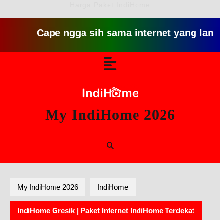
Harga Paket IndiHome
Cape ngga sih sama internet yang lambat gitu 
Skip
Open
to
content
Button
My IndiHome 2026
My IndiHome 2026
IndiHome
IndiHome Gresik | Paket Internet IndiHome Terdekat