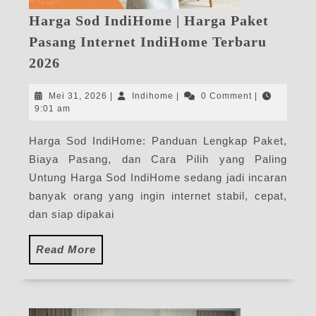
Harga Sod IndiHome | Harga Paket
Pasang Internet IndiHome Terbaru
Harga
2026
Sod
IndiHome
Mei
Indihome
Mei 31, 2026
|
Indihome
|
0 Comment
|
|
31,
9:01 am
2026
Harga
Harga Sod IndiHome: Panduan Lengkap Paket,
Paket
Biaya Pasang, dan Cara Pilih yang Paling
Pasang
Internet
Untung Harga Sod IndiHome sedang jadi incaran
IndiHome
banyak orang yang ingin internet stabil, cepat,
Terbaru
dan siap dipakai
2026
Read
Read More
More