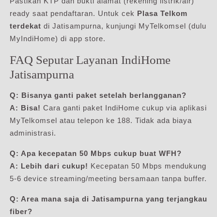
Pastikan KTP dan bukti alamat (rekening listrik/air)
ready saat pendaftaran. Untuk cek
Plasa Telkom
terdekat
di Jatisampurna, kunjungi MyTelkomsel (dulu
MyIndiHome) di app store.
FAQ Seputar Layanan IndiHome
Jatisampurna
Q: Bisanya ganti paket setelah berlangganan?
A: Bisa!
Cara ganti paket IndiHome cukup via aplikasi
MyTelkomsel atau telepon ke 188. Tidak ada biaya
administrasi.
Q: Apa kecepatan 50 Mbps cukup buat WFH?
A: Lebih dari cukup!
Kecepatan 50 Mbps mendukung
5-6 device streaming/meeting bersamaan tanpa buffer.
Q: Area mana saja di Jatisampurna yang terjangkau
fiber?