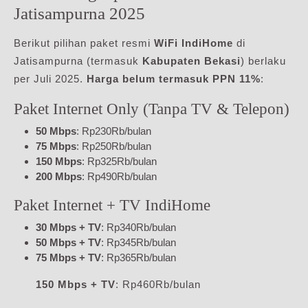
Jatisampurna 2025
Berikut pilihan paket resmi
WiFi IndiHome
di
Jatisampurna (termasuk
Kabupaten Bekasi
) berlaku
per Juli 2025.
Harga belum termasuk PPN 11%
:
Paket Internet Only (Tanpa TV & Telepon)
50 Mbps
: Rp230Rb/bulan
75 Mbps
: Rp250Rb/bulan
150 Mbps
: Rp325Rb/bulan
200 Mbps
: Rp490Rb/bulan
Paket Internet + TV IndiHome
30 Mbps + TV
: Rp340Rb/bulan
50 Mbps + TV
: Rp345Rb/bulan
75 Mbps + TV
: Rp365Rb/bulan
150 Mbps + TV
: Rp460Rb/bulan