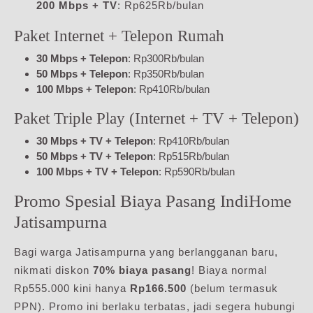
200 Mbps + TV
: Rp625Rb/bulan
Paket Internet + Telepon Rumah
30 Mbps + Telepon
: Rp300Rb/bulan
50 Mbps + Telepon
: Rp350Rb/bulan
100 Mbps + Telepon
: Rp410Rb/bulan
Paket Triple Play (Internet + TV + Telepon)
30 Mbps + TV + Telepon
: Rp410Rb/bulan
50 Mbps + TV + Telepon
: Rp515Rb/bulan
100 Mbps + TV + Telepon
: Rp590Rb/bulan
Promo Spesial Biaya Pasang IndiHome
Jatisampurna
Bagi warga Jatisampurna yang berlangganan baru,
nikmati diskon
70% biaya pasang
! Biaya normal
Rp555.000 kini hanya
Rp166.500
(belum termasuk
PPN). Promo ini berlaku terbatas, jadi segera hubungi