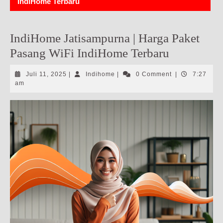
IndiHome Terbaru
IndiHome Jatisampurna | Harga Paket
Pasang WiFi IndiHome Terbaru
Juli
Indihome
Juli 11, 2025
|
Indihome
|
0 Comment
|
7:27
11,
am
2025