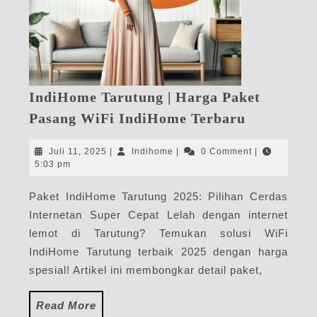
IndiHome Tarutung | Harga Paket
IndiHome
Pasang WiFi IndiHome Terbaru
Tarutung
|
Juli
Indihome
Juli 11, 2025
|
Indihome
|
0 Comment
|
Harga
11,
5:03 pm
2025
Paket
Paket IndiHome Tarutung 2025: Pilihan Cerdas
Pasang
Internetan Super Cepat Lelah dengan internet
WiFi
IndiHome
lemot di Tarutung? Temukan solusi WiFi
Terbaru
IndiHome Tarutung terbaik 2025 dengan harga
spesial! Artikel ini membongkar detail paket,
Read
Read More