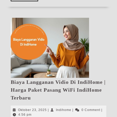
More
Biaya Langganan Vidio Di IndiHome |
Harga Paket Pasang WiFi IndiHome
Biaya
Terbaru
Langganan
Vidio
Oktober
Indihome
Oktober 23, 2025
|
Indihome
|
0 Comment
|
Di
23,
4:56 pm