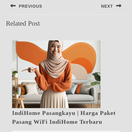
PREVIOUS
NEXT
pos
Previous
Next
Related Post
post:
post:
IndiHome Pasangkayu | Harga Paket
IndiHome
Pasang WiFi IndiHome Terbaru
Pasangkay