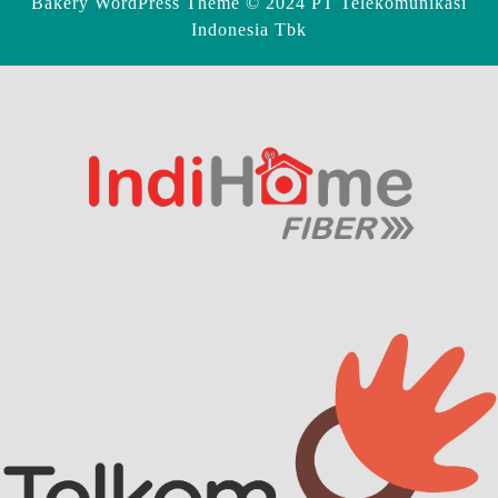
Bakery WordPress Theme
© 2024 PT Telekomunikasi
Indonesia Tbk
Scroll
Up