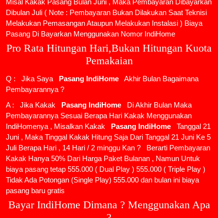
Misal Kakak Pasang Bulan Juni , Maka Pembayaran Dibayarkan
Dibulan Juli ( Note : Pembayaran Bukan Dilakukan Saat Teknisi
Melakukan Pemasangan Ataupun Melakukan Instalasi ) Biaya
Pasang Di Bayarkan Menggunakan Nomor IndiHome
Pro Rata Hitungan Hari,Bukan Hitungan Kuota
Pemakaian
Q : Jika Saya
Pasang IndiHome
Akhir Bulan Bagaimana
Pembayarannya ?
A : Jika Kakak
Pasang IndiHome
Di Akhir Bulan Maka
Pembayarannya Sesuai Berapa Hari Kakak Menggunakan
IndiHomenya , Misalkan Kakak
Pasang IndiHome
Tanggal 21
Juni , Maka Tinggal Kakak Hitung Saja Dari Tanggal 21 Juni Ke 5
Juli Berapa Hari , 14 Hari / 2 minggu Kan ? Berarti Pembayaran
Kakak Hanya 50% Dari Harga Paket Bulanan , Namun Untuk
biaya pasang tetap 555.000 ( Dual Play ) 555.000 ( Triple Play )
Tidak Ada Potongan (Single Play) 555.000 dan bulan ini biaya
pasang baru gratis
Bayar IndiHome Dimana ? Menggunakan Apa
?