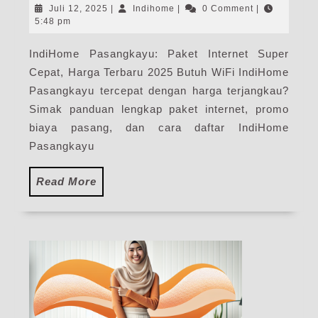
|
Juli
Indihome
Juli 12, 2025
|
Indihome
|
0 Comment
|
Harga
12,
5:48 pm
2025
Paket
IndiHome Pasangkayu: Paket Internet Super
Pasang
Cepat, Harga Terbaru 2025 Butuh WiFi IndiHome
WiFi
IndiHome
Pasangkayu tercepat dengan harga terjangkau?
Terbaru
Simak panduan lengkap paket internet, promo
biaya pasang, dan cara daftar IndiHome
Pasangkayu
Read
Read More
More