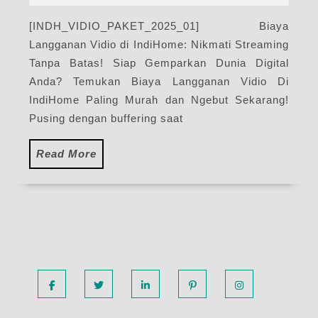
2025
IndiHome
[INDH_VIDIO_PAKET_2025_01] Biaya
|
Langganan Vidio di IndiHome: Nikmati Streaming
Harga
Paket
Tanpa Batas! Siap Gemparkan Dunia Digital
Pasang
Anda? Temukan Biaya Langganan Vidio Di
WiFi
IndiHome Paling Murah dan Ngebut Sekarang!
IndiHome
Pusing dengan buffering saat
Terbaru
Read
Read More
More
Facebook
Twitter
Linkedin
Pinterest
Instagram