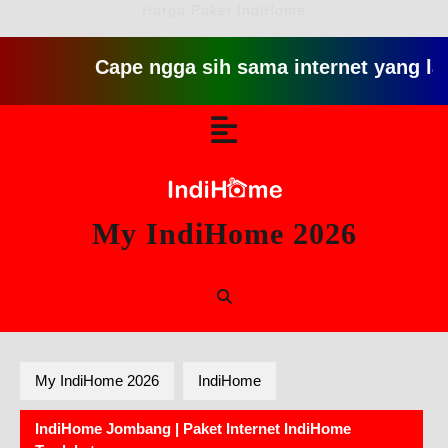
Harga Paket IndiHome
Cape ngga sih sama internet yang lambat gi
Skip
Open
to
content
Button
My IndiHome 2026
My IndiHome 2026
IndiHome
IndiHome Jombang | Paket Internet IndiHome