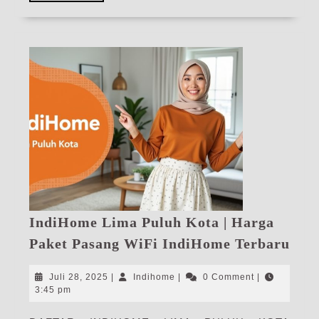
More
IndiHome Lima Puluh Kota | Harga
Ind
Paket Pasang WiFi IndiHome Terbaru
Lim
Pul
Juli
Indihome
Juli 28, 2025
|
Indihome
|
0 Comment
|
Kot
28,
3:45 pm
2025
|