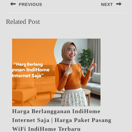
PREVIOUS
NEXT
pos
Previous
Next
Related Post
post:
post:
Harga Berlangganan IndiHome
Internet Saja | Harga Paket Pasang
Harga
WiFi IndiHome Terbaru