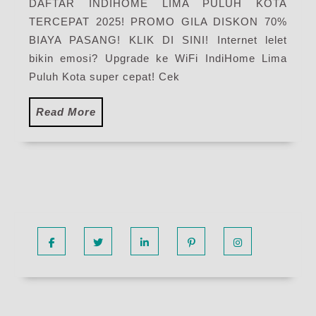
DAFTAR INDIHOME LIMA PULUH KOTA
Har
TERCEPAT 2025! PROMO GILA DISKON 70%
Pak
Pas
BIAYA PASANG! KLIK DI SINI! Internet lelet
WiF
bikin emosi? Upgrade ke WiFi IndiHome Lima
Ind
Puluh Kota super cepat! Cek
Ter
Read
Read More
More
Facebook
Twitter
Linkedin
Pinterest
Instagram