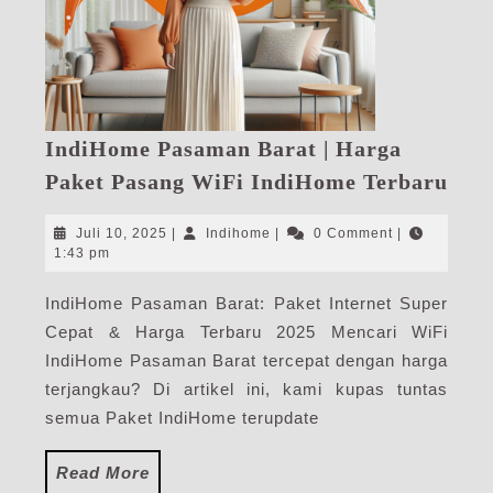
IndiHome Pasaman Barat | Harga
Ind
Paket Pasang WiFi IndiHome Terbaru
Pas
Bar
Juli
Indihome
Juli 10, 2025
|
Indihome
|
0 Comment
|
|
10,
1:43 pm
2025
Har
IndiHome Pasaman Barat: Paket Internet Super
Pak
Cepat & Harga Terbaru 2025 Mencari WiFi
Pas
WiF
IndiHome Pasaman Barat tercepat dengan harga
Ind
terjangkau? Di artikel ini, kami kupas tuntas
Ter
semua Paket IndiHome terupdate
Read
Read More