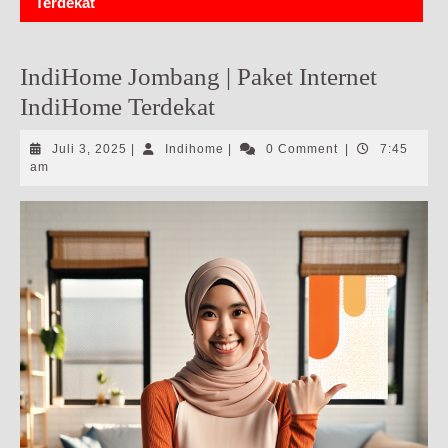
Terdekat
IndiHome Jombang | Paket Internet
IndiHome Terdekat
Juli
Indihome
Juli 3, 2025
|
Indihome
|
0 Comment
|
7:45
3,
am
2025