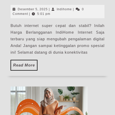
Berlangganan
IndiHome
Desember
Indihome
Desember 5, 2025
|
Indihome
|
0
Internet
5,
Comment
|
5:01 pm
2025
Saja
Butuh internet super cepat dan stabil? Inilah
|
Harga Berlangganan IndiHome Internet Saja
Harga
Paket
terbaru yang siap mengubah pengalaman digital
Pasang
Anda! Jangan sampai ketinggalan promo spesial
WiFi
ini! Selamat datang di dunia konektivitas
IndiHome
Terbaru
Read
Read More
More