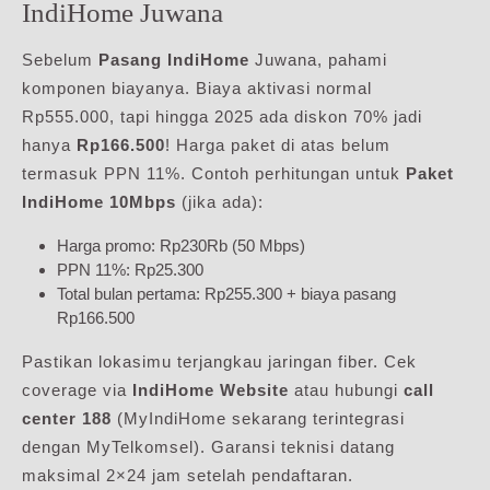
IndiHome Juwana
Sebelum
Pasang IndiHome
Juwana, pahami
komponen biayanya. Biaya aktivasi normal
Rp555.000, tapi hingga 2025 ada diskon 70% jadi
hanya
Rp166.500
! Harga paket di atas belum
termasuk PPN 11%. Contoh perhitungan untuk
Paket
IndiHome 10Mbps
(jika ada):
Harga promo: Rp230Rb (50 Mbps)
PPN 11%: Rp25.300
Total bulan pertama: Rp255.300 + biaya pasang
Rp166.500
Pastikan lokasimu terjangkau jaringan fiber. Cek
coverage via
IndiHome Website
atau hubungi
call
center 188
(MyIndiHome sekarang terintegrasi
dengan MyTelkomsel). Garansi teknisi datang
maksimal 2×24 jam setelah pendaftaran.