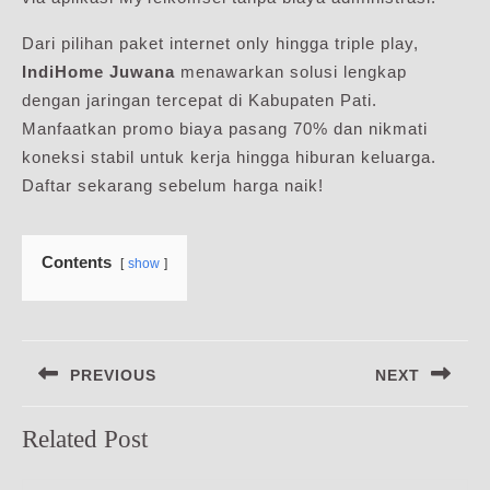
Dari pilihan paket internet only hingga triple play,
IndiHome Juwana
menawarkan solusi lengkap
dengan jaringan tercepat di Kabupaten Pati.
Manfaatkan promo biaya pasang 70% dan nikmati
koneksi stabil untuk kerja hingga hiburan keluarga.
Daftar sekarang sebelum harga naik!
Contents
show
Navigasi
PREVIOUS
NEXT
pos
Previous
Next
Related Post
post:
post: