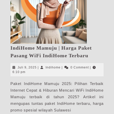
IndiHome Mamuju | Harga Paket
IndiHome
Pasang WiFi IndiHome Terbaru
Mamuju
|
Juli
Indihome
Juli 9, 2025
|
Indihome
|
0 Comment
|
Harga
9,
6:10 pm
2025
Paket
Paket IndiHome Mamuju 2025: Pilihan Terbaik
Pasang
Internet Cepat & Hiburan Mencari WiFi IndiHome
WiFi
IndiHome
Mamuju terbaik di tahun 2025? Artikel ini
Terbaru
mengupas tuntas paket IndiHome terbaru, harga
promo spesial wilayah Sulawesi