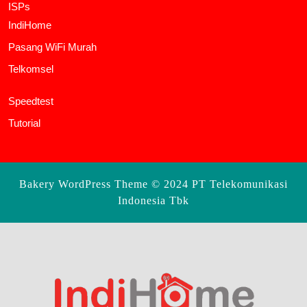
ISPs
IndiHome
Pasang WiFi Murah
Telkomsel
Speedtest
Tutorial
Bakery WordPress Theme
© 2024 PT Telekomunikasi
Indonesia Tbk
Scroll
Up