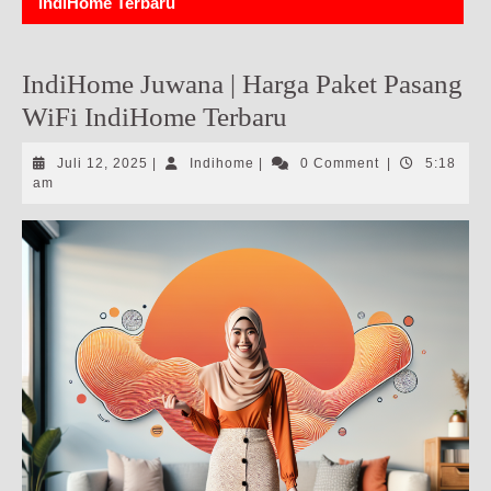
IndiHome Terbaru
IndiHome Juwana | Harga Paket Pasang
WiFi IndiHome Terbaru
Juli
Indihome
Juli 12, 2025
|
Indihome
|
0 Comment
|
5:18
12,
am
2025