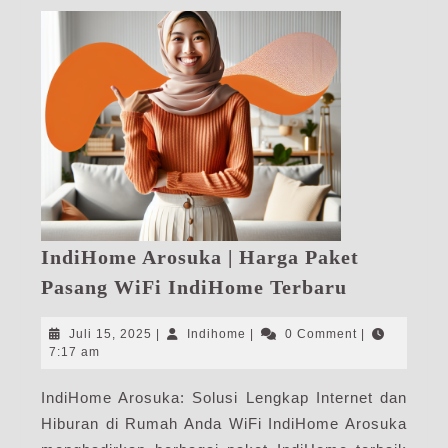
IndiHome Arosuka | Harga Paket
IndiHome
Pasang WiFi IndiHome Terbaru
Arosuka
|
Juli
Indihome
Juli 15, 2025
|
Indihome
|
0 Comment
|
Harga
15,
7:17 am
2025
Paket
IndiHome Arosuka: Solusi Lengkap Internet dan
Pasang
Hiburan di Rumah Anda WiFi IndiHome Arosuka
WiFi