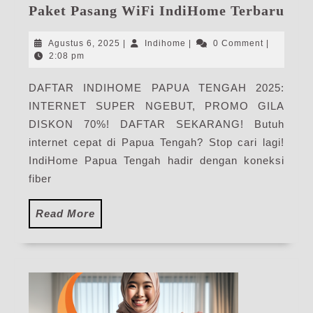
Ind
Paket Pasang WiFi IndiHome Terbaru
Pap
Ten
Agustus
Indihome
Agustus 6, 2025
|
Indihome
|
0 Comment
|
|
6,
2:08 pm
2025
Har
DAFTAR INDIHOME PAPUA TENGAH 2025:
Pak
INTERNET SUPER NGEBUT, PROMO GILA
Pas
WiF
DISKON 70%! DAFTAR SEKARANG! Butuh
Ind
internet cepat di Papua Tengah? Stop cari lagi!
Ter
IndiHome Papua Tengah hadir dengan koneksi
fiber
Read
Read More
More