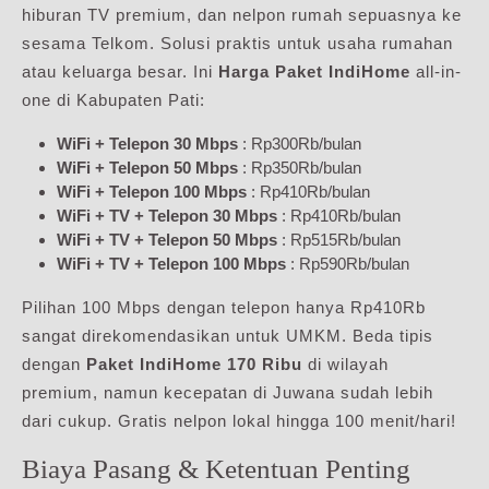
hiburan TV premium, dan nelpon rumah sepuasnya ke
sesama Telkom. Solusi praktis untuk usaha rumahan
atau keluarga besar. Ini
Harga Paket IndiHome
all-in-
one di Kabupaten Pati:
WiFi + Telepon 30 Mbps
: Rp300Rb/bulan
WiFi + Telepon 50 Mbps
: Rp350Rb/bulan
WiFi + Telepon 100 Mbps
: Rp410Rb/bulan
WiFi + TV + Telepon 30 Mbps
: Rp410Rb/bulan
WiFi + TV + Telepon 50 Mbps
: Rp515Rb/bulan
WiFi + TV + Telepon 100 Mbps
: Rp590Rb/bulan
Pilihan 100 Mbps dengan telepon hanya Rp410Rb
sangat direkomendasikan untuk UMKM. Beda tipis
dengan
Paket IndiHome 170 Ribu
di wilayah
premium, namun kecepatan di Juwana sudah lebih
dari cukup. Gratis nelpon lokal hingga 100 menit/hari!
Biaya Pasang & Ketentuan Penting