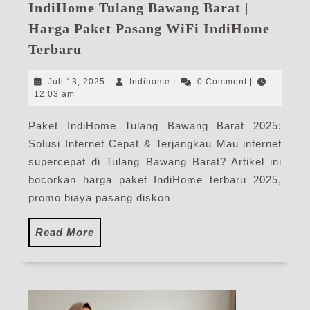
IndiHome Tulang Bawang Barat |
Harga Paket Pasang WiFi IndiHome
IndiHome
Terbaru
Tulang
Bawang
Juli
Indihome
Juli 13, 2025
|
Indihome
|
0 Comment
|
Barat
13,
12:03 am
2025
|
Paket IndiHome Tulang Bawang Barat 2025:
Harga
Solusi Internet Cepat & Terjangkau Mau internet
Paket
Pasang
supercepat di Tulang Bawang Barat? Artikel ini
WiFi
bocorkan harga paket IndiHome terbaru 2025,
IndiHome
promo biaya pasang diskon
Terbaru
Read
Read More
More