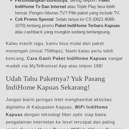
Pertimbangkan Bonusnya
: Sering nelpon?
Paket
IndiHome Tv Dan Internet
atau Triple Play bisa lebih
hemat. Pengen hiburan TV? Pilih paket yang include TV.
Cek Promo Spesial
: Selalu tanya ke CS (0821-8088-
1070) tentang promo
Paket IndiHome Terbaru Kapuas
atau cashback yang mungkin sedang berlangsung.
Kalau masih ragu, kamu bisa mulai dari paket
menengah (misal 75Mbps). Nanti kalau perlu lebih
kencang,
Cara Ganti Paket IndiHome Kapuas
sangat
mudah via MyTelkomsel App atau telpon 188!
Udah Tahu Paketnya? Yuk Pasang
IndiHome Kapuas Sekarang!
Jangan biarin jaringan lelet menghambat aktivitas
digitalmu di Kabupaten Kapuas.
WiFi IndiHome
Kapuas
dengan teknologi fiber optic siap bawa
pengalaman internetan ke level tercepat dan paling