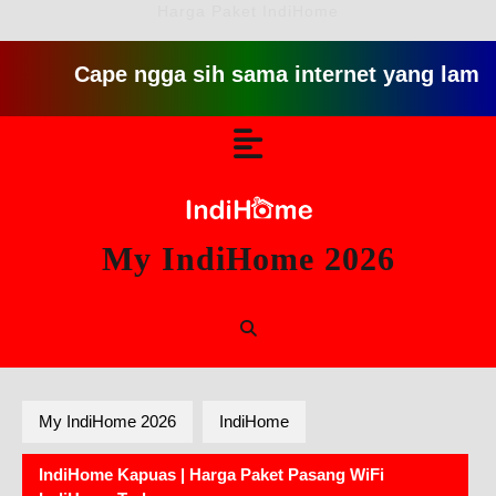
Harga Paket IndiHome
Cape ngga sih sama internet yang lambat gitu g
Skip
Open
to
content
Button
My IndiHome 2026
My IndiHome 2026
IndiHome
IndiHome Kapuas | Harga Paket Pasang WiFi