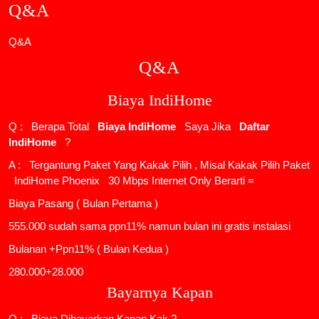
Q&A
Q&A
Q&A
Biaya IndiHome
Q : Berapa Total
Biaya IndiHome
Saya Jika
Daftar
IndiHome
?
A : Tergantung Paket Yang Kakak Pilih , Misal Kakak Pilih Paket
IndiHome Phoenix
30 Mbps Internet Only Berarti =
Biaya Pasang ( Bulan Pertama )
555.000 sudah sama ppn11% namun bulan ini gratis instalasi
Bulanan +Ppn11% ( Bulan Kedua )
280.000+28.000
Bayarnya Kapan
Q : Biaya Dibayarkan Kapan Kak ?