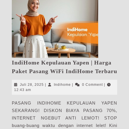
IndiHome Kepulauan Yapen | Harga
Ind
Paket Pasang WiFi IndiHome Terbaru
Kep
Yap
Juli
Indihome
Juli 28, 2025
|
Indihome
|
0 Comment
|
|
28,
12:43 am
2025
Har
PASANG INDIHOME KEPULAUAN YAPEN
Pak
SEKARANG! DISKON BIAYA PASANG 70%,
Pas
WiF
INTERNET NGEBUT ANTI LEMOT! STOP
Ind
buang-buang waktu dengan internet lelet! Kini