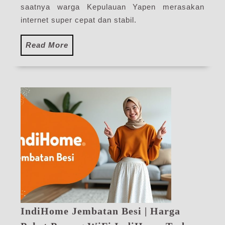
Ter
saatnya warga Kepulauan Yapen merasakan
internet super cepat dan stabil.
Read
Read More
More
IndiHome Jembatan Besi | Harga
Ind