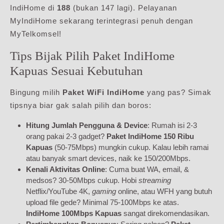
IndiHome di
188
(bukan 147 lagi). Pelayanan
MyIndiHome sekarang terintegrasi penuh dengan
MyTelkomsel!
Tips Bijak Pilih Paket IndiHome
Kapuas Sesuai Kebutuhan
Bingung milih
Paket WiFi IndiHome
yang pas? Simak
tipsnya biar gak salah pilih dan boros:
Hitung Jumlah Pengguna & Device
: Rumah isi 2-3
orang pakai 2-3 gadget?
Paket IndiHome 150 Ribu
Kapuas
(50-75Mbps) mungkin cukup. Kalau lebih ramai
atau banyak smart devices, naik ke 150/200Mbps.
Kenali Aktivitas Online
: Cuma buat WA, email, &
medsos? 30-50Mbps cukup. Hobi
streaming
Netflix/YouTube 4K,
gaming
online, atau WFH yang butuh
upload file gede? Minimal 75-100Mbps ke atas.
IndiHome 100Mbps Kapuas
sangat direkomendasikan.