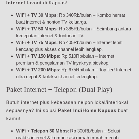
Internet
favorit di Kapuas!
WiFi + TV 30 Mbps
: Rp 340Rb/bulan – Kombo hemat
buat internet & nonton TV keluarga.
WiFi + TV 50 Mbps
: Rp 385Rb/bulan – Seimbang antara
kecepatan internet & tontonan TV.
WiFi + TV 75 Mbps
: Rp 405Rb/bulan – Internet lebih
kencang plus akses channel lebih lengkap.
WiFi + TV 150 Mbps
: Rp 510Rb/bulan – Internet
premium & pengalaman TV layaknya bioskop.
WiFi + TV 200 Mbps
: Rp 675Rb/bulan – Top tier! Internet
ultra cepat & koleksi channel terlengkap.
Paket Internet + Telepon (Dual Play)
Butuh internet plus kebebasan nelpon lokal/interlokal
sepuasnya? Ini solusi
Paket IndiHome Kapuas
buat
kamu!
WiFi + Telepon 30 Mbps
: Rp 300Rb/bulan – Solusi
praktis internet & komunikasi rumah murah meriah.