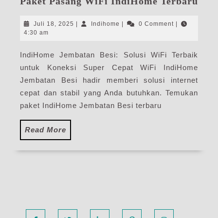
Paket Pasang WiFi IndiHome Terbaru
Jem
Besi
Juli
Indihome
Juli 18, 2025
|
Indihome
|
0 Comment
|
|
18,
4:30 am
2025
Har
IndiHome Jembatan Besi: Solusi WiFi Terbaik
Pak
untuk Koneksi Super Cepat WiFi IndiHome
Pas
WiF
Jembatan Besi hadir memberi solusi internet
Ind
cepat dan stabil yang Anda butuhkan. Temukan
Ter
paket IndiHome Jembatan Besi terbaru
Read
Read More
More
Facebook
Twitter
Linkedin
Pinterest
Instagram