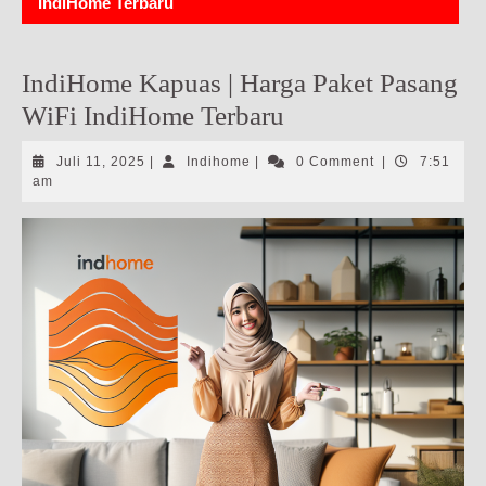
IndiHome Terbaru
IndiHome Kapuas | Harga Paket Pasang
WiFi IndiHome Terbaru
Juli
Indihome
Juli 11, 2025
|
Indihome
|
0 Comment
|
7:51
11,
am
2025