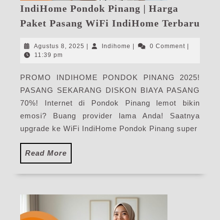
IndiHome Pondok Pinang | Harga
Ind
Paket Pasang WiFi IndiHome Terbaru
Pon
Pin
Agustus
Indihome
Agustus 8, 2025
|
Indihome
|
0 Comment
|
|
8,
11:39 pm
2025
Har
PROMO INDIHOME PONDOK PINANG 2025!
Pak
PASANG SEKARANG DISKON BIAYA PASANG
Pas
WiF
70%! Internet di Pondok Pinang lemot bikin
Ind
emosi? Buang provider lama Anda! Saatnya
Ter
upgrade ke WiFi IndiHome Pondok Pinang super
Read
Read More
More