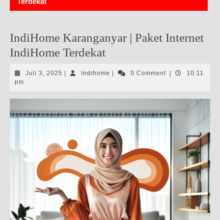
Terdekat
IndiHome Karanganyar | Paket Internet
IndiHome Terdekat
Juli
Indihome
Juli 3, 2025
|
Indihome
|
0 Comment
|
10:11
3,
pm
2025