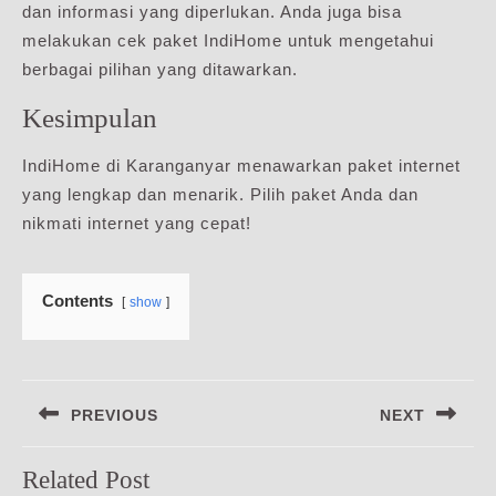
dan informasi yang diperlukan. Anda juga bisa
melakukan cek paket IndiHome untuk mengetahui
berbagai pilihan yang ditawarkan.
Kesimpulan
IndiHome di Karanganyar menawarkan paket internet
yang lengkap dan menarik. Pilih paket Anda dan
nikmati internet yang cepat!
Contents
show
Navigasi
PREVIOUS
NEXT
pos
Previous
Next
Related Post
post:
post: