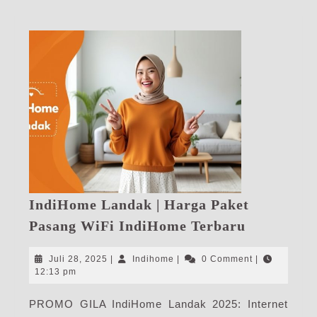
IndiHome Landak | Harga Paket
IndiHome
Pasang WiFi IndiHome Terbaru
Landak
|
Juli
Indihome
Juli 28, 2025
|
Indihome
|
0 Comment
|
Harga
28,
12:13 pm
2025
Paket
PROMO GILA IndiHome Landak 2025: Internet
Pasang