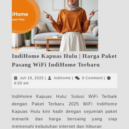
IndiHome Kapuas Hulu | Harga Paket
IndiHome
Pasang WiFi IndiHome Terbaru
Kapuas
Hulu
Juli
Indihome
Juli 18, 2025
|
Indihome
|
0 Comment
|
|
18,
6:00 am
2025
Harga
IndiHome Kapuas Hulu: Solusi WiFi Terbaik
Paket
dengan Paket Terbaru 2025 WiFi IndiHome
Pasang
WiFi
Kapuas Hulu kini hadir dengan sejumlah paket
IndiHome
menarik dan harga bersaing yang siap
Terbaru
memenuhi kebutuhan internet dan hiburan