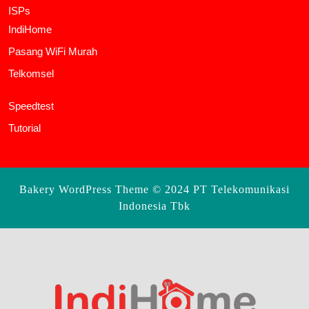
ISPs
IndiHome
Pasang WiFi Murah
Telkomsel
Speedtest
Tutorial
Bakery WordPress Theme
© 2024 PT Telekomunikasi
Indonesia Tbk
Scroll
Up