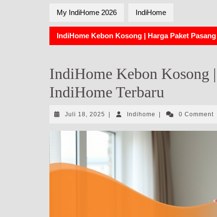
My IndiHome 2026
IndiHome
IndiHome Kebon Kosong | Harga Paket Pasang
IndiHome Kebon Kosong |
IndiHome Terbaru
Juli
Indihome
Juli 18, 2025
|
Indihome
|
0 Comment
18,
2025