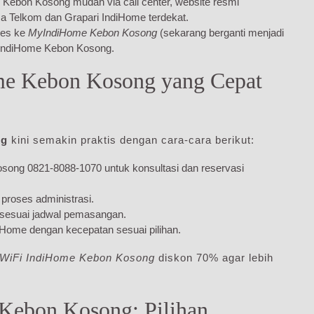
e Kebon Kosong mudah via call center, website resmi
a Telkom dan Grapari IndiHome terdekat.
ses ke
MyIndiHome Kebon Kosong
(sekarang berganti menjadi
r IndiHome Kebon Kosong.
me Kebon Kosong yang Cepat
ng
kini semakin praktis dengan cara-cara berikut:
song 0821-8088-1070 untuk konsultasi dan reservasi
proses administrasi.
 sesuai jadwal pemasangan.
iHome dengan kecepatan sesuai pilihan.
 WiFi IndiHome Kebon Kosong
diskon 70% agar lebih
Kebon Kosong: Pilihan