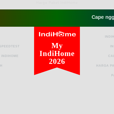
Harga Paket IndiHome
Cape ngga sih 
INDI
My
 SPEEDTEST
I
IndiHome
 INDIHOME
CA
2026
AH
HARGA PA
P