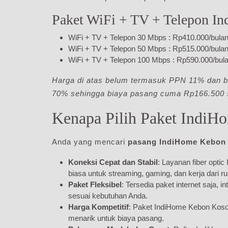
Paket WiFi + TV + Telepon 
WiFi + TV + Telepon 30 Mbps : Rp410.000/bula
WiFi + TV + Telepon 50 Mbps : Rp515.000/bula
WiFi + TV + Telepon 100 Mbps : Rp590.000/bul
Harga di atas belum termasuk PPN 11% dan 
70% sehingga biaya pasang cuma Rp166.500 
Kenapa Pilih Paket Indi
Anda yang mencari
pasang IndiHome Kebon
Koneksi Cepat dan Stabil
: Layanan fiber opti
biasa untuk streaming, gaming, dan kerja dari r
Paket Fleksibel
: Tersedia paket internet saja, 
sesuai kebutuhan Anda.
Harga Kompetitif
: Paket IndiHome Kebon Kos
menarik untuk biaya pasang.