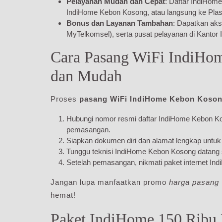
Pelayanan Mudah dan Cepat
: Daftar IndiHom
IndiHome Kebon Kosong, atau langsung ke Plas
Bonus dan Layanan Tambahan
: Dapatkan ak
MyTelkomsel), serta pusat pelayanan di Kanto
Cara Pasang WiFi IndiHo
dan Mudah
Proses
pasang WiFi IndiHome Kebon Koso
Hubungi nomor resmi daftar IndiHome Kebon Ko
pemasangan.
Siapkan dokumen diri dan alamat lengkap untuk 
Tunggu teknisi IndiHome Kebon Kosong datang
Setelah pemasangan, nikmati paket internet Ind
Jangan lupa manfaatkan promo
harga pasang
hemat!
Paket IndiHome 150 Ribu 