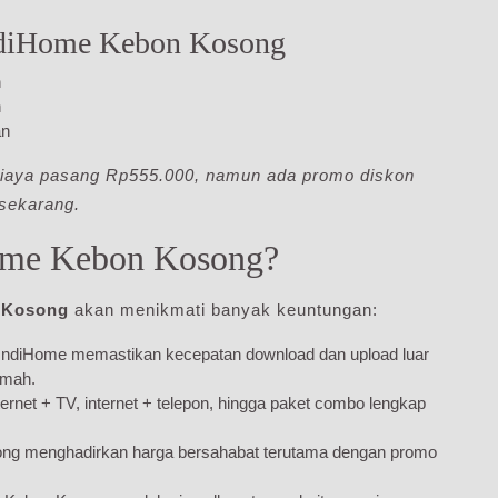
IndiHome Kebon Kosong
n
n
an
biaya pasang Rp555.000, namun ada promo diskon
sekarang.
Home Kebon Kosong?
 Kosong
akan menikmati banyak keuntungan:
c IndiHome memastikan kecepatan download dan upload luar
umah.
internet + TV, internet + telepon, hingga paket combo lengkap
ong menghadirkan harga bersahabat terutama dengan promo