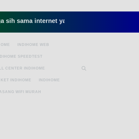
sama internet yang lambat gitu gitu aja dah nyeb
HOME
INDIHOME WEB
NDIHOME SPEEDTEST
LL CENTER INDIHOME
KET INDIHOME
INDIHOME
ASANG WIFI MURAH