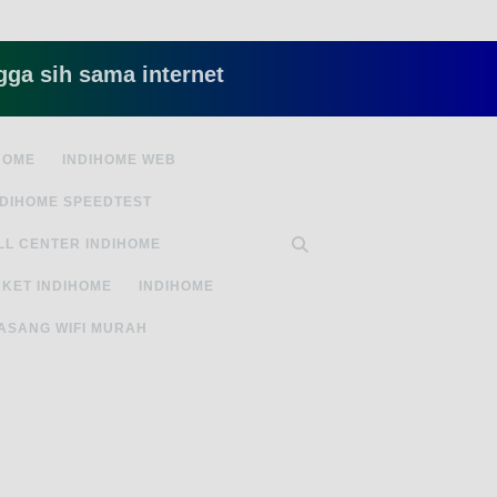
 sama internet yang lambat gitu gitu aja dah nye
HOME
INDIHOME WEB
NDIHOME SPEEDTEST
LL CENTER INDIHOME
KET INDIHOME
INDIHOME
ASANG WIFI MURAH