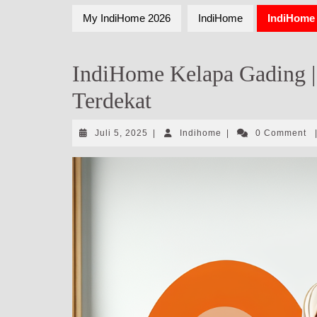
My IndiHome 2026
IndiHome
IndiHome 
IndiHome Kelapa Gading |
Terdekat
Juli
Indihome
Juli 5, 2025
|
Indihome
|
0 Comment
5,
2025