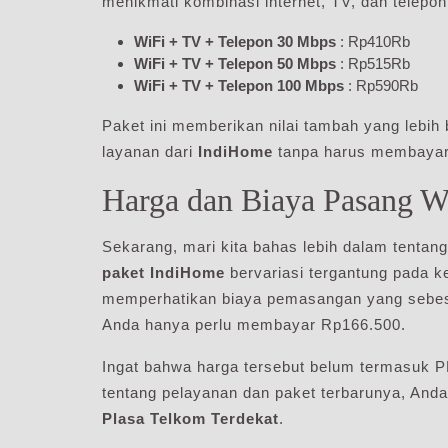
menikmati kombinasi internet, TV, dan telepon
WiFi + TV + Telepon 30 Mbps
: Rp410Rb
WiFi + TV + Telepon 50 Mbps
: Rp515Rb
WiFi + TV + Telepon 100 Mbps
: Rp590Rb
Paket ini memberikan nilai tambah yang lebi
layanan dari
IndiHome
tanpa harus membayar 
Harga dan Biaya Pasang 
Sekarang, mari kita bahas lebih dalam tentan
paket IndiHome
bervariasi tergantung pada ke
memperhatikan biaya pemasangan yang sebes
Anda hanya perlu membayar Rp166.500.
Ingat bahwa harga tersebut belum termasuk P
tentang pelayanan dan paket terbarunya, And
Plasa Telkom Terdekat
.