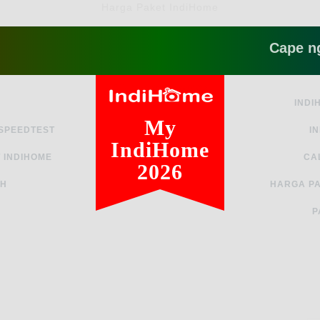
Harga Paket IndiHome
Cape ngga sih
INDI
My
 SPEEDTEST
I
IndiHome
 INDIHOME
CA
2026
AH
HARGA PA
P