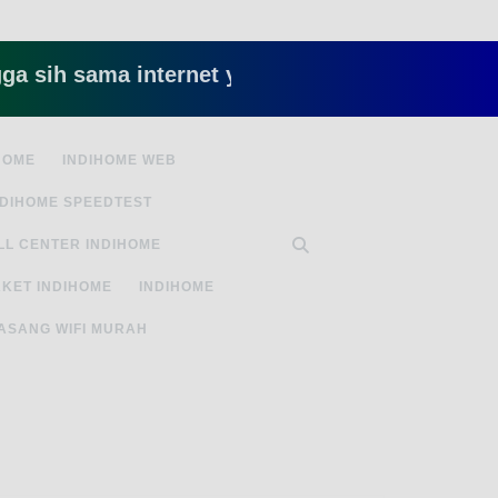
sama internet yang lambat gitu gitu aja dah nye
HOME
INDIHOME WEB
NDIHOME SPEEDTEST
LL CENTER INDIHOME
KET INDIHOME
INDIHOME
ASANG WIFI MURAH