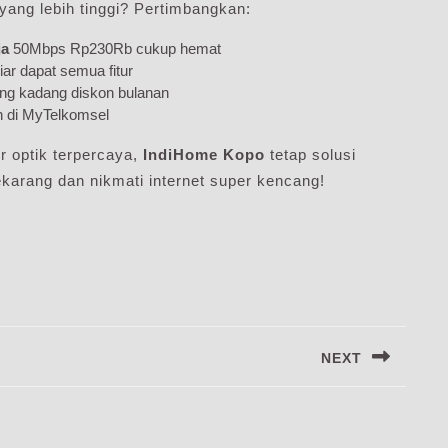
yang lebih tinggi? Pertimbangkan:
ja
50Mbps Rp230Rb cukup hemat
iar dapat semua fitur
ng kadang diskon bulanan
in di MyTelkomsel
er optik terpercaya,
IndiHome Kopo
tetap solusi
ekarang dan nikmati internet super kencang!
NEXT
Next
post: