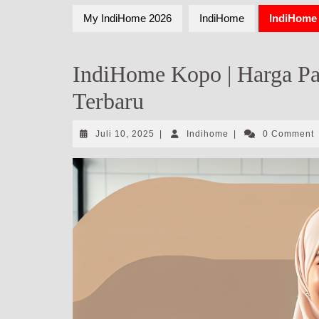
My IndiHome 2026
IndiHome
IndiHome 
IndiHome Kopo | Harga P
Terbaru
Juli
Indihome
Juli 10, 2025
|
Indihome
|
0 Comment
10,
2025