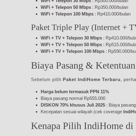
WiFi + Telepon 30 Mbps
: Rp300.000/bulan
WiFi + Telepon 50 Mbps
: Rp350.000/bulan
WiFi + Telepon 100 Mbps
: Rp410.000/bulan
Paket Triple Play (Internet + 
WiFi + TV + Telepon 30 Mbps
: Rp410.000/bul
WiFi + TV + Telepon 50 Mbps
: Rp515.000/bul
WiFi + TV + Telepon 100 Mbps
: Rp590.000/bu
Biaya Pasang & Ketentua
Sebelum pilih
Paket IndiHome Terbaru
, perha
Harga belum termasuk PPN 11%
Biaya pasang normal Rp555.000
DISKON 70% khusus Juli 2025
: Biaya pasang
Kecepatan sesuai wilayah (cek coverage
IndiH
Kenapa Pilih IndiHome di