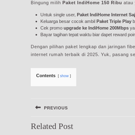
Bingung milih
Paket IndiHome 150 Ribu
atau 
Untuk single user,
Paket IndiHome Internet Sa
Keluarga besar cocok ambil
Paket Triple Play
b
Cek promo
upgrade ke IndiHome 200Mbps
ya
Bayar tagihan tepat waktu biar dapet reward po
Dengan pilihan paket lengkap dan jaringan fib
internet rumah terbaik di 2025. Yuk, pasang s
Contents
show
Navigasi
PREVIOUS
pos
Previous
Related Post
post: