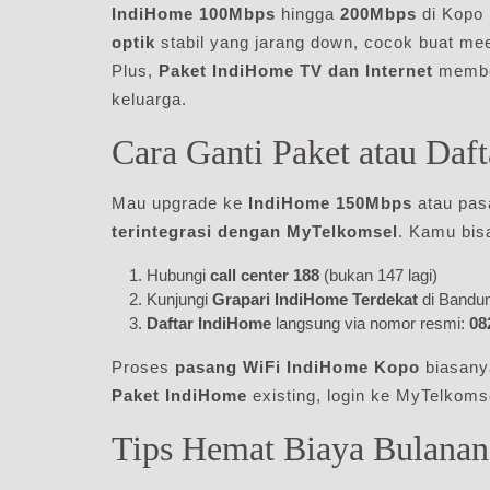
IndiHome 100Mbps
hingga
200Mbps
di Kopo 
optik
stabil yang jarang down, cocok buat meet
Plus,
Paket IndiHome TV dan Internet
member
keluarga.
Cara Ganti Paket atau Daf
Mau upgrade ke
IndiHome 150Mbps
atau pas
terintegrasi dengan MyTelkomsel
. Kamu bis
Hubungi
call center 188
(bukan 147 lagi)
Kunjungi
Grapari IndiHome Terdekat
di Bandu
Daftar IndiHome
langsung via nomor resmi:
08
Proses
pasang WiFi IndiHome Kopo
biasanya
Paket IndiHome
existing, login ke MyTelkomse
Tips Hemat Biaya Bulana