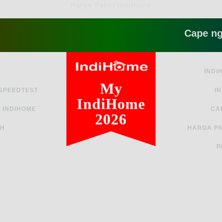
Harga Paket IndiHome
Cape ngga sih 
INDI
My
 SPEEDTEST
I
IndiHome
 INDIHOME
CA
2026
AH
HARGA PA
P