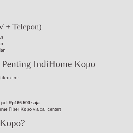
TV + Telepon)
an
an
lan
n Penting IndiHome Kopo
tikan ini:
 jadi
Rp166.500 saja
ome Fiber Kopo
via call center)
 Kopo?