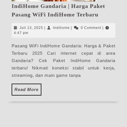
IndiHome Gandaria | Harga Paket
IndiHome
Pasang WiFi IndiHome Terbaru
Gandaria
|
Juli
Indihome
Juli 13, 2025
|
Indihome
|
0 Comment
|
Harga
13,
4:47 pm
2025
Paket
Pasang WiFi IndiHome Gandaria: Harga & Paket
Pasang
Terbaru 2025 Cari internet cepat di area
WiFi
IndiHome
Gandaria? Cek Paket IndiHome Gandaria
Terbaru
terbaru! Nikmati koneksi stabil untuk kerja,
streaming, dan main game tanpa
Read
Read More
More