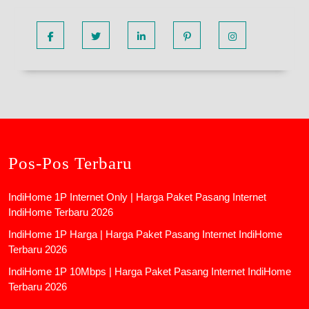
Facebook
Twitter
Linkedin
Pinterest
Instagram
Pos-Pos Terbaru
IndiHome 1P Internet Only | Harga Paket Pasang Internet
IndiHome Terbaru 2026
IndiHome 1P Harga | Harga Paket Pasang Internet IndiHome
Terbaru 2026
IndiHome 1P 10Mbps | Harga Paket Pasang Internet IndiHome
Terbaru 2026