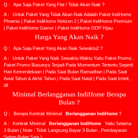
Q : Apa Saja Paket Yang Flat / Tidak Akan Naik ?
A : Untuk Paket Yang Tidak Akan Naik Adalah
Paket IndiHome
Phoenix
|
Paket IndiHome Netizen 2
|
Paket IndiHome Premium
|
Paket IndiHome Gamer
|
Paket IndiHome ODP Hijau
Harga Yang Akan Naik ?
Q : Apa Saja Paket Yang Akan Naik Sewaktu2 ?
A : Untuk Paket Yang Naik Sewaktu-Waktu Yaitu Paket Promo ,
Paket Promo Biasanya Terjadi Pada Momentum Tertentu Seperti
Hari Kemerdekaan | Pada Saat Bulan Ramadhan | Pada Saat
Awal Tahun & Akhir Tahun | Pada Saat Natal | Pada Saat Imlek ,
dll
Minimal Berlangganan IndiHome Berapa
Bulan ?
Q : Berapa Kontrak Minimal
Berlangganan IndiHome
?
A : Kontrak Minimal
Berlangganan IndiHome
Yaitu Selama
3 Bulan { Note : Tidak Langsung Bayar 3 Bulan , Pembayaran
Setiap Bulan Saja }