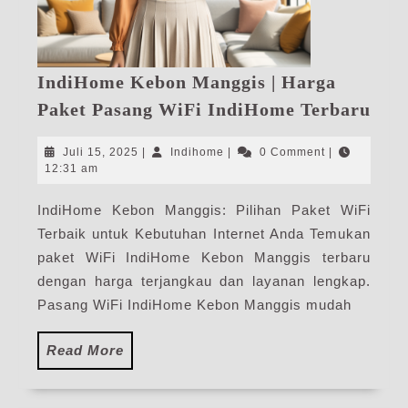
IndiHome Kebon Manggis | Harga
Ind
Paket Pasang WiFi IndiHome Terbaru
Keb
Man
Juli
Indihome
Juli 15, 2025
|
Indihome
|
0 Comment
|
|
15,
12:31 am
2025
Har
IndiHome Kebon Manggis: Pilihan Paket WiFi
Pak
Terbaik untuk Kebutuhan Internet Anda Temukan
Pas
WiF
paket WiFi IndiHome Kebon Manggis terbaru
Ind
dengan harga terjangkau dan layanan lengkap.
Ter
Pasang WiFi IndiHome Kebon Manggis mudah
Read
Read More
More