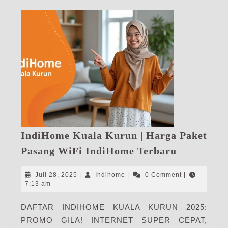
IndiHome Kuala Kurun | Harga Paket
IndiHome
Pasang WiFi IndiHome Terbaru
Kuala
Kurun
Juli
Indihome
Juli 28, 2025
|
Indihome
|
0 Comment
|
|
28,
7:13 am
2025
Harga
DAFTAR INDIHOME KUALA KURUN 2025:
Paket
PROMO GILA! INTERNET SUPER CEPAT,
Pasang