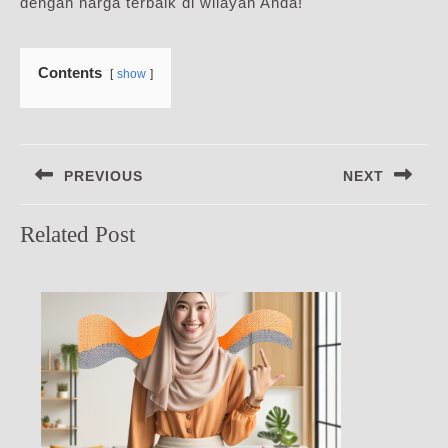
dengan harga terbaik di wilayah Anda!
Contents
show
Navigasi
PREVIOUS
NEXT
pos
Previous
Next
Related Post
post:
post: