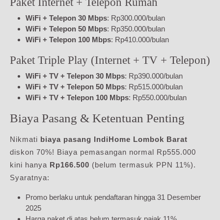
Paket Internet + Telepon Rumah
WiFi + Telepon 30 Mbps
: Rp300.000/bulan
WiFi + Telepon 50 Mbps
: Rp350.000/bulan
WiFi + Telepon 100 Mbps
: Rp410.000/bulan
Paket Triple Play (Internet + TV + Telepon)
WiFi + TV + Telepon 30 Mbps
: Rp390.000/bulan
WiFi + TV + Telepon 50 Mbps
: Rp515.000/bulan
WiFi + TV + Telepon 100 Mbps
: Rp550.000/bulan
Biaya Pasang & Ketentuan Penting
Nikmati
biaya pasang IndiHome Lombok Barat
diskon 70%! Biaya pemasangan normal Rp555.000
kini hanya
Rp166.500
(belum termasuk PPN 11%).
Syaratnya:
Promo berlaku untuk pendaftaran hingga 31 Desember
2025
Harga paket di atas belum termasuk pajak 11%