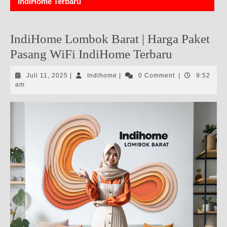
IndiHome Terbaru
IndiHome Lombok Barat | Harga Paket
Pasang WiFi IndiHome Terbaru
Juli
Indihome
Juli 11, 2025
|
Indihome
|
0 Comment
|
9:52
11,
am
2025