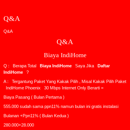
Q&A
Q&A
Q&A
Biaya IndiHome
Q : Berapa Total
Biaya IndiHome
Saya Jika
Daftar
IndiHome
?
A : Tergantung Paket Yang Kakak Pilih , Misal Kakak Pilih Paket
IndiHome Phoenix
30 Mbps Internet Only Berarti =
Biaya Pasang ( Bulan Pertama )
555.000 sudah sama ppn11% namun bulan ini gratis instalasi
Bulanan +Ppn11% ( Bulan Kedua )
280.000+28.000