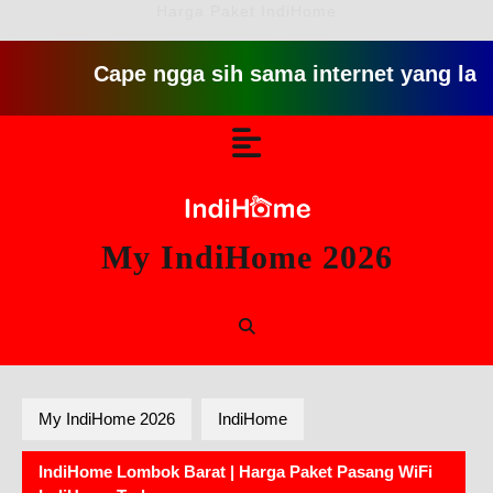
Harga Paket IndiHome
Cape ngga sih sama internet yang lambat gitu
Skip
Open
to
content
Button
My IndiHome 2026
My IndiHome 2026
IndiHome
IndiHome Lombok Barat | Harga Paket Pasang WiFi