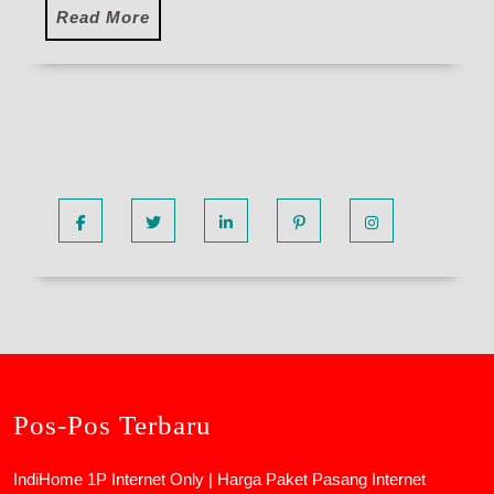
Read
Read More
More
Facebook
Twitter
Linkedin
Pinterest
Instagram
Pos-Pos Terbaru
IndiHome 1P Internet Only | Harga Paket Pasang Internet