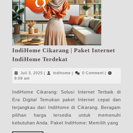
IndiHome Cikarang | Paket Internet
IndiHome
IndiHome Terdekat
Cikarang
|
Juli
Indihome
Juli 3, 2025
|
Indihome
|
0 Comment
|
Paket
3,
6:09 am
2025
Internet
IndiHome Cikarang: Solusi Internet Terbaik di
IndiHome
Era Digital Temukan paket Internet cepat dan
Terdekat
terjangkau dari IndiHome di Cikarang. Beragam
pilihan harga tersedia untuk memenuhi
kebutuhan Anda. Paket IndiHome: Memilih yang