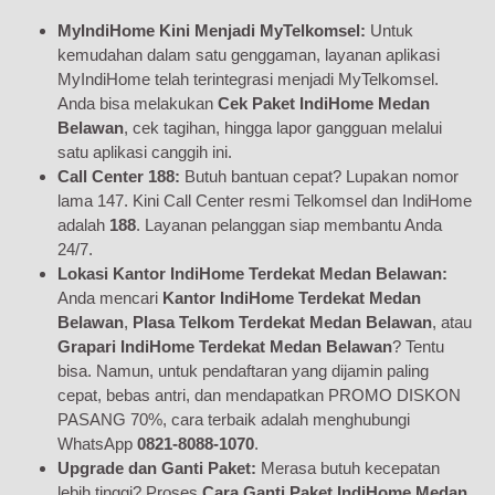
MyIndiHome Kini Menjadi MyTelkomsel:
Untuk
kemudahan dalam satu genggaman, layanan aplikasi
MyIndiHome telah terintegrasi menjadi MyTelkomsel.
Anda bisa melakukan
Cek Paket IndiHome Medan
Belawan
, cek tagihan, hingga lapor gangguan melalui
satu aplikasi canggih ini.
Call Center 188:
Butuh bantuan cepat? Lupakan nomor
lama 147. Kini Call Center resmi Telkomsel dan IndiHome
adalah
188
. Layanan pelanggan siap membantu Anda
24/7.
Lokasi Kantor IndiHome Terdekat Medan Belawan:
Anda mencari
Kantor IndiHome Terdekat Medan
Belawan
,
Plasa Telkom Terdekat Medan Belawan
, atau
Grapari IndiHome Terdekat Medan Belawan
? Tentu
bisa. Namun, untuk pendaftaran yang dijamin paling
cepat, bebas antri, dan mendapatkan PROMO DISKON
PASANG 70%, cara terbaik adalah menghubungi
WhatsApp
0821-8088-1070
.
Upgrade dan Ganti Paket:
Merasa butuh kecepatan
lebih tinggi? Proses
Cara Ganti Paket IndiHome Medan