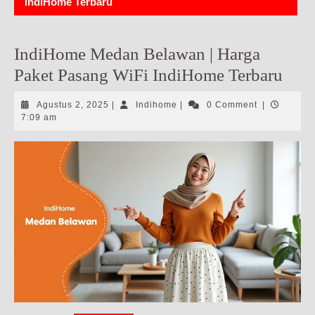
IndiHome Terbaru
IndiHome Medan Belawan | Harga
Paket Pasang WiFi IndiHome Terbaru
Agustus
Indihome
Agustus 2, 2025
|
Indihome
|
0 Comment
|
2,
7:09 am
2025