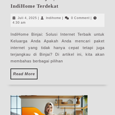
IndiHome
IndiHome Terdekat
Binjai
|
Juli
Indihome
Juli 4, 2025
|
Indihome
|
0 Comment
|
Paket
4,
4:30 am
2025
Internet
IndiHome Binjai: Solusi Internet Terbaik untuk
IndiHome
Keluarga Anda Apakah Anda mencari paket
Terdekat
internet yang tidak hanya cepat tetapi juga
terjangkau di Binjai? Di artikel ini, kita akan
membahas berbagai pilihan
Read
Read More
More