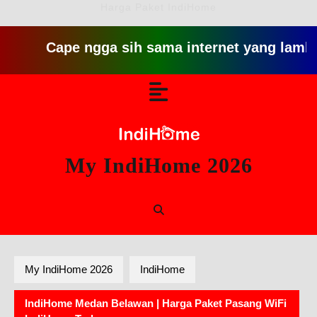
Harga Paket IndiHome
Cape ngga sih sama internet yang lambat gitu g
Skip
Open
to
content
Button
My IndiHome 2026
My IndiHome 2026
IndiHome
IndiHome Medan Belawan | Harga Paket Pasang WiFi