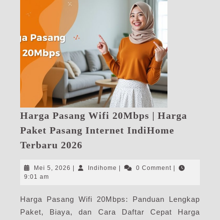
Harga Pasang Wifi 20Mbps | Harga
Paket Pasang Internet IndiHome
Harga
Terbaru 2026
Pasang
Wifi
Mei
Indihome
Mei 5, 2026
|
Indihome
|
0 Comment
|
20Mbps
5,
9:01 am
2026
|
Harga Pasang Wifi 20Mbps: Panduan Lengkap
Harga
Paket, Biaya, dan Cara Daftar Cepat Harga
Paket