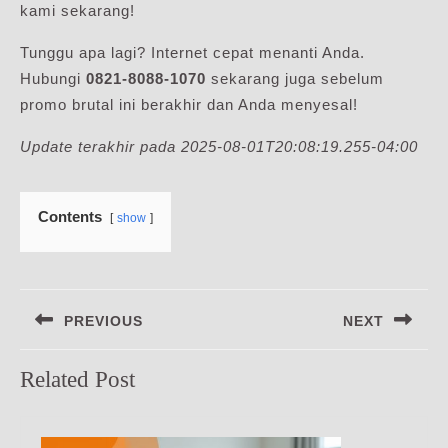
kami sekarang!
Tunggu apa lagi? Internet cepat menanti Anda.
Hubungi
0821-8088-1070
sekarang juga sebelum
promo brutal ini berakhir dan Anda menyesal!
Update terakhir pada 2025-08-01T20:08:19.255-04:00
Contents
show
Navigasi
PREVIOUS
NEXT
pos
Previous
Next
Related Post
post:
post: