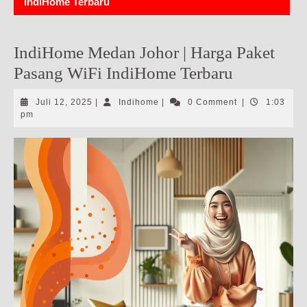
IndiHome Terbaru
IndiHome Medan Johor | Harga Paket
Pasang WiFi IndiHome Terbaru
Juli
Indihome
Juli 12, 2025
|
Indihome
|
0 Comment
|
1:03
12,
pm
2025