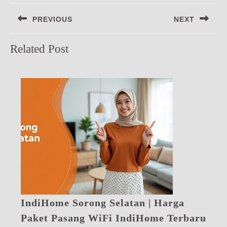
Navigasi
PREVIOUS
NEXT
pos
Previous
Next
Related Post
post:
post:
IndiHome Sorong Selatan | Harga
Ind
Paket Pasang WiFi IndiHome Terbaru