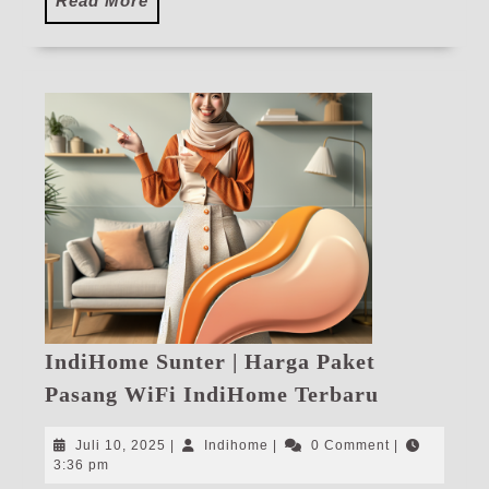
Read More
More
IndiHome Sunter | Harga Paket
IndiHome
Pasang WiFi IndiHome Terbaru
Sunter
|
Juli
Indihome
Juli 10, 2025
|
Indihome
|
0 Comment
|
Harga
10,
3:36 pm
2025