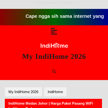
Harga Paket IndiHome
Cape ngga sih sama internet yang lambat g
Skip
Open
to
content
Button
My IndiHome 2026
My IndiHome 2026
IndiHome
IndiHome Medan Johor | Harga Paket Pasang WiFi