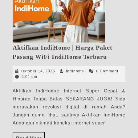
Aktifkan IndiHome | Harga Paket
Aktifkan
Pasang WiFi IndiHome Terbaru
IndiHome
|
Oktober
Indihome
Oktober 14, 2025
|
Indihome
|
0 Comment
|
Harga
14,
5:01 pm
2025
Paket
Aktifkan IndiHome: Internet Super Cepat &
Pasang
Hiburan Tanpa Batas SEKARANG JUGA! Siap
WiFi
IndiHome
merasakan revolusi digital di rumah Anda?
Terbaru
Jangan cuma lihat, saatnya Aktifkan IndiHome
Anda dan nikmati koneksi internet super
Read