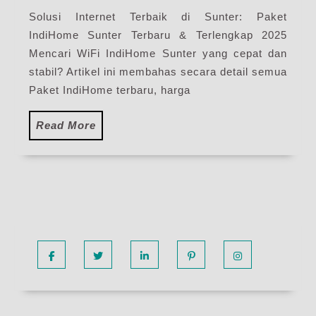
Paket
Solusi Internet Terbaik di Sunter: Paket
Pasang
IndiHome Sunter Terbaru & Terlengkap 2025
WiFi
IndiHome
Mencari WiFi IndiHome Sunter yang cepat dan
Terbaru
stabil? Artikel ini membahas secara detail semua
Paket IndiHome terbaru, harga
Read
Read More
More
Facebook
Twitter
Linkedin
Pinterest
Instagram