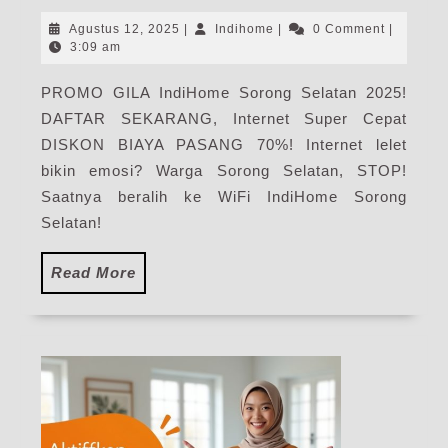
Sor
Sela
Agustus
Indihome
Agustus 12, 2025
|
Indihome
|
0 Comment
|
|
12,
3:09 am
2025
Har
PROMO GILA IndiHome Sorong Selatan 2025!
Pak
DAFTAR SEKARANG, Internet Super Cepat
Pas
WiF
DISKON BIAYA PASANG 70%! Internet lelet
Ind
bikin emosi? Warga Sorong Selatan, STOP!
Ter
Saatnya beralih ke WiFi IndiHome Sorong
Selatan!
Read
Read More
More