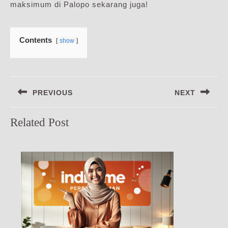
maksimum di Palopo sekarang juga!
Contents
show
Navigasi
PREVIOUS
NEXT
pos
Previous
Next
Related Post
post:
post: