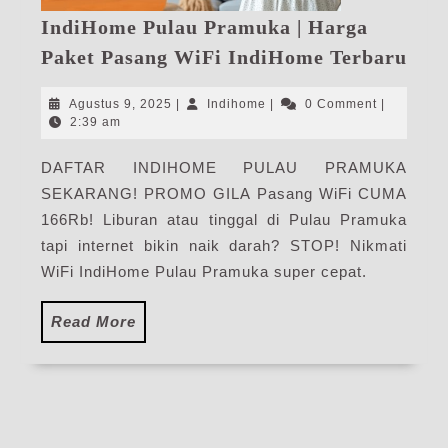
IndiHome Pulau Pramuka | Harga
Ind
Paket Pasang WiFi IndiHome Terbaru
Pul
Pra
Agustus
Indihome
Agustus 9, 2025
|
Indihome
|
0 Comment
|
|
9,
2:39 am
2025
Har
DAFTAR INDIHOME PULAU PRAMUKA
Pak
SEKARANG! PROMO GILA Pasang WiFi CUMA
Pas
WiF
166Rb! Liburan atau tinggal di Pulau Pramuka
Ind
tapi internet bikin naik darah? STOP! Nikmati
Ter
WiFi IndiHome Pulau Pramuka super cepat.
Read
Read More
More