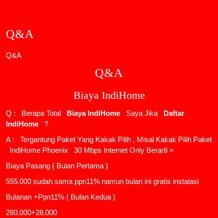
Q&A
Q&A
Q&A
Biaya IndiHome
Q : Berapa Total
Biaya IndiHome
Saya Jika
Daftar
IndiHome
?
A : Tergantung Paket Yang Kakak Pilih , Misal Kakak Pilih Paket
IndiHome Phoenix
30 Mbps Internet Only Berarti =
Biaya Pasang ( Bulan Pertama )
555.000 sudah sama ppn11% namun bulan ini gratis instalasi
Bulanan +Ppn11% ( Bulan Kedua )
280.000+28.000