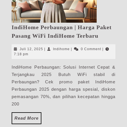
IndiHome Perbaungan | Harga Paket
IndiHome
Pasang WiFi IndiHome Terbaru
Perbaung
|
Juli
Indihome
Juli 12, 2025
|
Indihome
|
0 Comment
|
Harga
12,
7:18 pm
2025
Paket
IndiHome Perbaungan: Solusi Internet Cepat &
Pasang
Terjangkau 2025 Butuh WiFi stabil di
WiFi
IndiHome
Perbaungan? Cek promo paket IndiHome
Terbaru
Perbaungan 2025 dengan harga spesial, diskon
pemasangan 70%, dan pilihan kecepatan hingga
200
Read
Read More
More