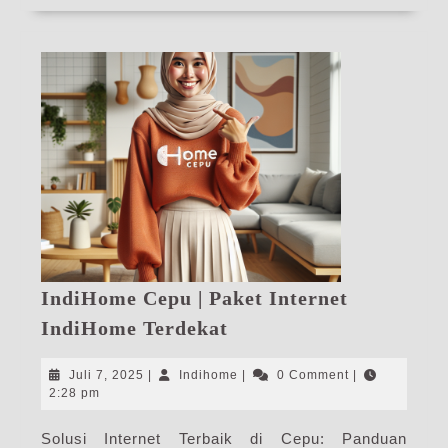
IndiHome Cepu | Paket Internet
IndiHome
IndiHome Terdekat
Cepu
|
Juli
Indihome
Juli 7, 2025
|
Indihome
|
0 Comment
|
Paket
7,
2:28 pm
2025
Internet
Solusi Internet Terbaik di Cepu: Panduan
IndiHome