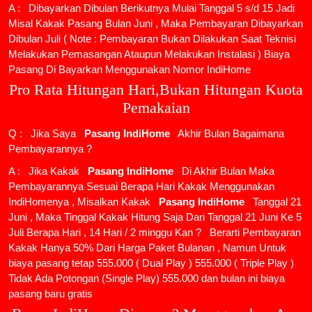
A : Dibayarkan Dibulan Berikutnya Mulai Tanggal 5 s/d 15 Jadi
Misal Kakak Pasang Bulan Juni , Maka Pembayaran Dibayarkan
Dibulan Juli ( Note : Pembayaran Bukan Dilakukan Saat Teknisi
Melakukan Pemasangan Ataupun Melakukan Instalasi ) Biaya
Pasang Di Bayarkan Menggunakan Nomor IndiHome
Pro Rata Hitungan Hari,Bukan Hitungan Kuota
Pemakaian
Q : Jika Saya
Pasang IndiHome
Akhir Bulan Bagaimana
Pembayarannya ?
A : Jika Kakak
Pasang IndiHome
Di Akhir Bulan Maka
Pembayarannya Sesuai Berapa Hari Kakak Menggunakan
IndiHomenya , Misalkan Kakak
Pasang IndiHome
Tanggal 21
Juni , Maka Tinggal Kakak Hitung Saja Dari Tanggal 21 Juni Ke 5
Juli Berapa Hari , 14 Hari / 2 minggu Kan ? Berarti Pembayaran
Kakak Hanya 50% Dari Harga Paket Bulanan , Namun Untuk
biaya pasang tetap 555.000 ( Dual Play ) 555.000 ( Triple Play )
Tidak Ada Potongan (Single Play) 555.000 dan bulan ini biaya
pasang baru gratis