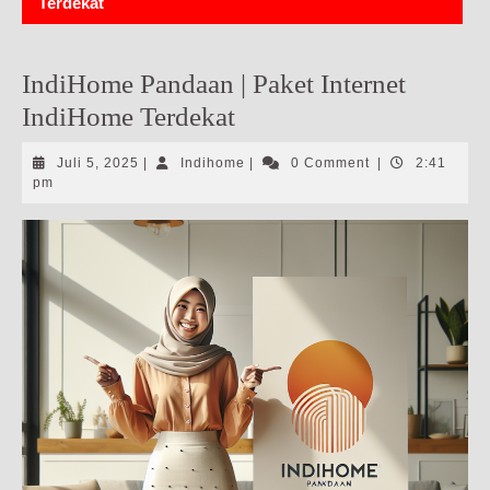
Terdekat
IndiHome Pandaan | Paket Internet
IndiHome Terdekat
Juli
Indihome
Juli 5, 2025
|
Indihome
|
0 Comment
|
2:41
5,
pm
2025