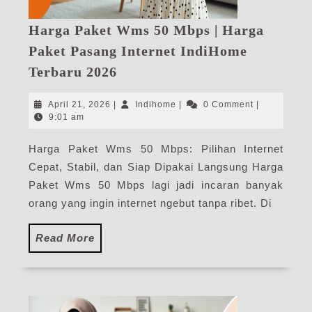
Harga Paket Wms 50 Mbps | Harga
Paket Pasang Internet IndiHome
Harga
Terbaru 2026
Paket
Wms
April
Indihome
April 21, 2026
|
Indihome
|
0 Comment
|
50
21,
9:01 am
2026
Mbps
Harga Paket Wms 50 Mbps: Pilihan Internet
|
Cepat, Stabil, dan Siap Dipakai Langsung Harga
Harga
Paket
Paket Wms 50 Mbps lagi jadi incaran banyak
Pasang
orang yang ingin internet ngebut tanpa ribet. Di
Internet
IndiHome
Read
Read More
Terbaru
More
2026