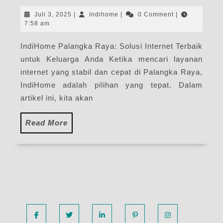
Palangka
Raya
Juli
Indihome
Juli 3, 2025
|
Indihome
|
0 Comment
|
|
3,
7:58 am
2025
Paket
IndiHome Palangka Raya: Solusi Internet Terbaik
Internet
untuk Keluarga Anda Ketika mencari layanan
IndiHome
Terdekat
internet yang stabil dan cepat di Palangka Raya,
IndiHome adalah pilihan yang tepat. Dalam
artikel ini, kita akan
Read
Read More
More
Facebook
Twitter
Linkedin
Pinterest
Instagram