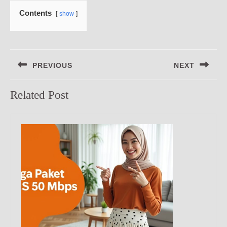
Contents
show
Navigasi
PREVIOUS
NEXT
pos
Previous
Next
Related Post
post:
post: