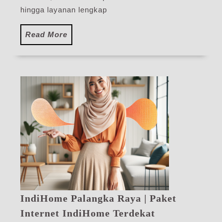
Ter
hingga layanan lengkap
Read
Read More
More
IndiHome Palangka Raya | Paket
IndiHome
Internet IndiHome Terdekat