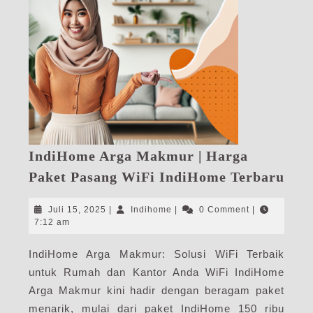
IndiHome Arga Makmur | Harga
Ind
Paket Pasang WiFi IndiHome Terbaru
Arg
Mak
Juli
Indihome
Juli 15, 2025
|
Indihome
|
0 Comment
|
|
15,
7:12 am
2025
Har
IndiHome Arga Makmur: Solusi WiFi Terbaik
Pak
untuk Rumah dan Kantor Anda WiFi IndiHome
Pas
WiF
Arga Makmur kini hadir dengan beragam paket
Ind
menarik, mulai dari paket IndiHome 150 ribu