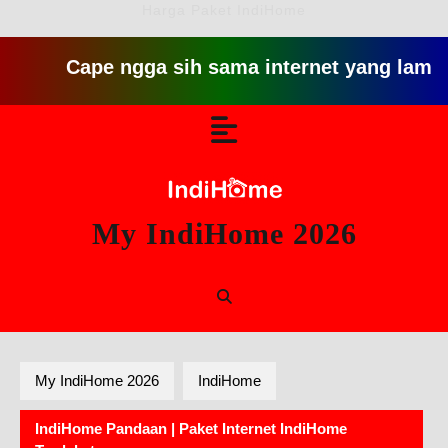
Harga Paket IndiHome
Cape ngga sih sama internet yang lambat gitu g
Skip
Open
to
content
Button
My IndiHome 2026
My IndiHome 2026
IndiHome
IndiHome Pandaan | Paket Internet IndiHome