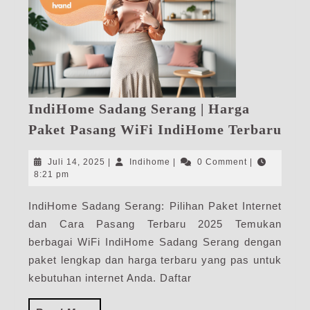
IndiHome Sadang Serang | Harga
Ind
Paket Pasang WiFi IndiHome Terbaru
Sad
Ser
Juli
Indihome
Juli 14, 2025
|
Indihome
|
0 Comment
|
|
14,
8:21 pm
2025
Har
IndiHome Sadang Serang: Pilihan Paket Internet
Pak
dan Cara Pasang Terbaru 2025 Temukan
Pas
WiF
berbagai WiFi IndiHome Sadang Serang dengan
Ind
paket lengkap dan harga terbaru yang pas untuk
Ter
kebutuhan internet Anda. Daftar