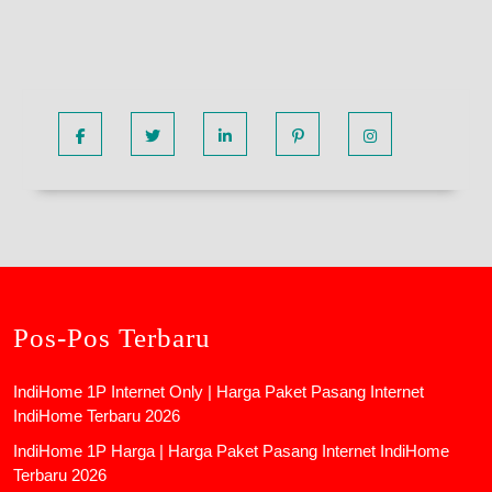
Facebook
Twitter
Linkedin
Pinterest
Instagram
Pos-Pos Terbaru
IndiHome 1P Internet Only | Harga Paket Pasang Internet
IndiHome Terbaru 2026
IndiHome 1P Harga | Harga Paket Pasang Internet IndiHome
Terbaru 2026