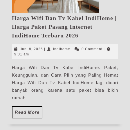
Harga Wifi Dan Tv Kabel IndiHome |
Harga Paket Pasang Internet
Harga
IndiHome Terbaru 2026
Wifi
Dan
Juni
Indihome
Juni 8, 2026
|
Indihome
|
0 Comment
|
Tv
8,
9:01 am
2026
Kabel
Harga Wifi Dan Tv Kabel IndiHome: Paket,
IndiHome
Keunggulan, dan Cara Pilih yang Paling Hemat
|
Harga
Harga Wifi Dan Tv Kabel IndiHome lagi dicari
Paket
banyak orang karena satu paket bisa bikin
Pasang
rumah
Internet
IndiHome
Read
Read More
Terbaru
More
2026