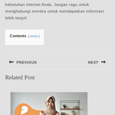
kebutuhan internet Anda. Jangan ragu untuk
menghubungi mereka untuk mendapatkan informasi
lebih lanjut!
Contents
show
Navigasi
PREVIOUS
NEXT
pos
Previous
Next
Related Post
post:
post: