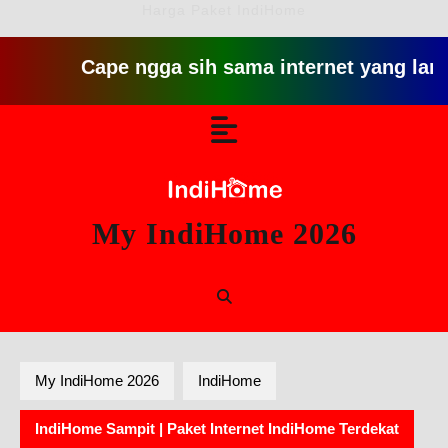
Harga Paket IndiHome
Cape ngga sih sama internet yang lambat gitu
Skip
Open
to
content
Button
My IndiHome 2026
My IndiHome 2026
IndiHome
IndiHome Sampit | Paket Internet IndiHome Terdekat