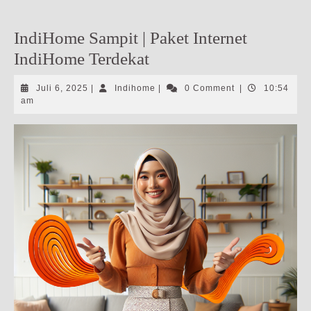
IndiHome Sampit | Paket Internet
IndiHome Terdekat
Juli
Indihome
Juli 6, 2025
|
Indihome
|
0 Comment
|
10:54
6,
am
2025