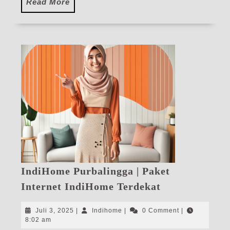
Read
Read More
More
IndiHome Purbalingga | Paket
IndiHome
Internet IndiHome Terdekat
Purbalingga
|
Juli
Indihome
Juli 3, 2025
|
Indihome
|
0 Comment
|
Paket
3,
8:02 am
2025