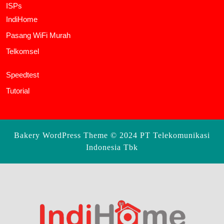
ISPs
IndiHome
Pasang WiFi Murah
Telkomsel
Speedtest
Tutorial
Bakery WordPress Theme
© 2024 PT Telekomunikasi
Indonesia Tbk
Scroll
Up