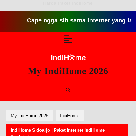
Harga Paket IndiHome
Cape ngga sih sama internet yang lambat gitu
Skip
Open
to
content
Button
My IndiHome 2026
My IndiHome 2026
IndiHome
IndiHome Sidoarjo | Paket Internet IndiHome