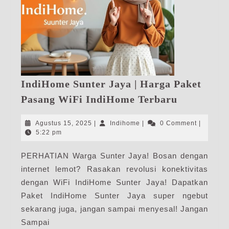
IndiHome Sunter Jaya | Harga Paket
IndiHome
Pasang WiFi IndiHome Terbaru
Sunter
Jaya
Agustus
Indihome
Agustus 15, 2025
|
Indihome
|
0 Comment
|
|
15,
5:22 pm
2025
Harga
PERHATIAN Warga Sunter Jaya! Bosan dengan
Paket
internet lemot? Rasakan revolusi konektivitas
Pasang
WiFi
dengan WiFi IndiHome Sunter Jaya! Dapatkan
IndiHome
Paket IndiHome Sunter Jaya super ngebut
Terbaru
sekarang juga, jangan sampai menyesal! Jangan
Sampai