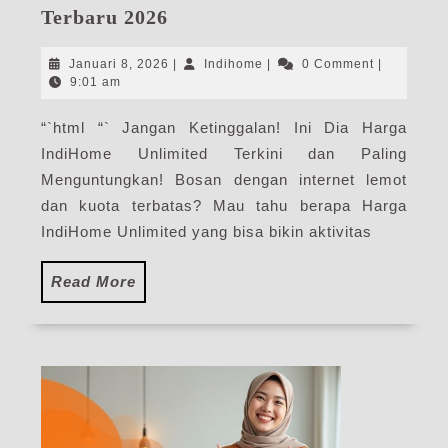
Harga
Terbaru 2026
IndiHome
Unlimited
Januari
Indihome
Januari 8, 2026
|
Indihome
|
0 Comment
|
|
8,
9:01 am
2026
Harga
“`html “` Jangan Ketinggalan! Ini Dia Harga
Paket
IndiHome Unlimited Terkini dan Paling
Pasang
Internet
Menguntungkan! Bosan dengan internet lemot
IndiHome
dan kuota terbatas? Mau tahu berapa Harga
Terbaru
IndiHome Unlimited yang bisa bikin aktivitas
2026
Read
Read More
More