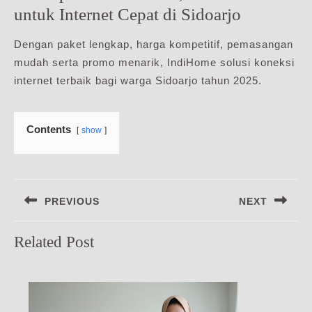
untuk Internet Cepat di Sidoarjo
Dengan paket lengkap, harga kompetitif, pemasangan
mudah serta promo menarik, IndiHome solusi koneksi
internet terbaik bagi warga Sidoarjo tahun 2025.
Contents
show
Navigasi
PREVIOUS
NEXT
pos
Previous
Next
Related Post
post:
post: