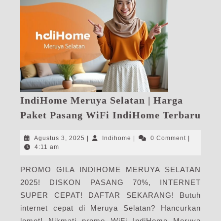
IndiHome Meruya Selatan | Harga
Ind
Paket Pasang WiFi IndiHome Terbaru
Mer
Sela
Agustus
Indihome
Agustus 3, 2025
|
Indihome
|
0 Comment
|
|
3,
4:11 am
2025
Har
PROMO GILA INDIHOME MERUYA SELATAN
Pak
2025! DISKON PASANG 70%, INTERNET
Pas
WiF
SUPER CEPAT! DAFTAR SEKARANG! Butuh
Ind
internet cepat di Meruya Selatan? Hancurkan
Ter
lemot! Nikmati promo WiFi IndiHome Meruya