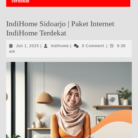
Terdekat
IndiHome Sidoarjo | Paket Internet
IndiHome Terdekat
Juli
Indihome
Juli 1, 2025
|
Indihome
|
0 Comment
|
9:38
1,
am
2025