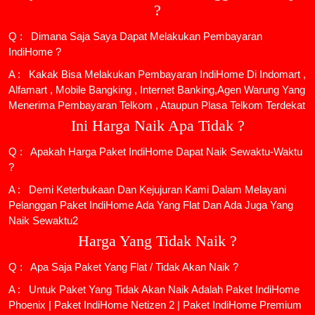
?
Q : Dimana Saja Saya Dapat Melakukan Pembayaran
IndiHome ?
A : Kakak Bisa Melakukan Pembayaran IndiHome Di Indomart ,
Alfamart , Mobile Bangking , Internet Banking,Agen Warung Yang
Menerima Pembayaran Telkom , Ataupun Plasa Telkom Terdekat
Ini Harga Naik Apa Tidak ?
Q : Apakah Harga Paket IndiHome Dapat Naik Sewaktu-Waktu
?
A : Demi Keterbukaan Dan Kejujuran Kami Dalam Melayani
Pelanggan Paket IndiHome Ada Yang Flat Dan Ada Juga Yang
Naik Sewaktu2
Harga Yang Tidak Naik ?
Q : Apa Saja Paket Yang Flat / Tidak Akan Naik ?
A : Untuk Paket Yang Tidak Akan Naik Adalah
Paket IndiHome
Phoenix
|
Paket IndiHome Netizen 2
|
Paket IndiHome Premium