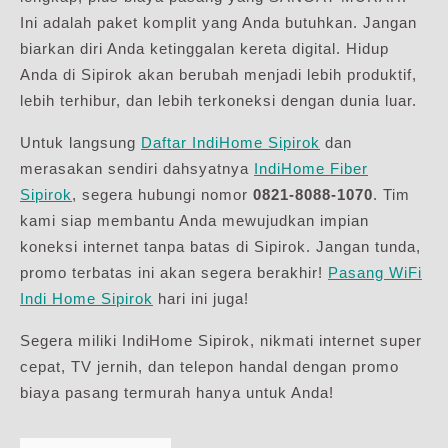
Ini adalah paket komplit yang Anda butuhkan. Jangan
biarkan diri Anda ketinggalan kereta digital. Hidup
Anda di Sipirok akan berubah menjadi lebih produktif,
lebih terhibur, dan lebih terkoneksi dengan dunia luar.
Untuk langsung
Daftar IndiHome Sipirok
dan
merasakan sendiri dahsyatnya
IndiHome Fiber
Sipirok
, segera hubungi nomor
0821-8088-1070
. Tim
kami siap membantu Anda mewujudkan impian
koneksi internet tanpa batas di Sipirok. Jangan tunda,
promo terbatas ini akan segera berakhir!
Pasang WiFi
Indi Home Sipirok
hari ini juga!
Segera miliki IndiHome Sipirok, nikmati internet super
cepat, TV jernih, dan telepon handal dengan promo
biaya pasang termurah hanya untuk Anda!