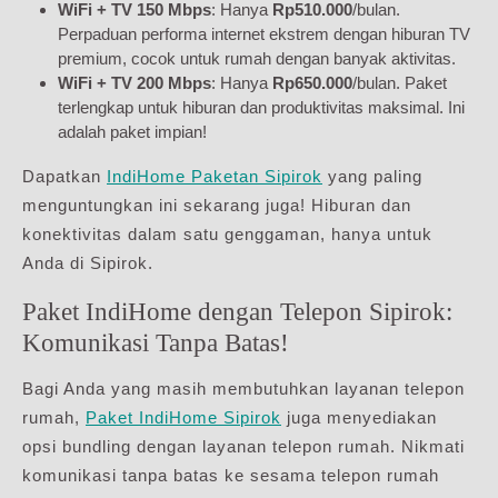
WiFi + TV 150 Mbps
: Hanya
Rp510.000
/bulan.
Perpaduan performa internet ekstrem dengan hiburan TV
premium, cocok untuk rumah dengan banyak aktivitas.
WiFi + TV 200 Mbps
: Hanya
Rp650.000
/bulan. Paket
terlengkap untuk hiburan dan produktivitas maksimal. Ini
adalah paket impian!
Dapatkan
IndiHome Paketan Sipirok
yang paling
menguntungkan ini sekarang juga! Hiburan dan
konektivitas dalam satu genggaman, hanya untuk
Anda di Sipirok.
Paket IndiHome dengan Telepon Sipirok:
Komunikasi Tanpa Batas!
Bagi Anda yang masih membutuhkan layanan telepon
rumah,
Paket IndiHome Sipirok
juga menyediakan
opsi bundling dengan layanan telepon rumah. Nikmati
komunikasi tanpa batas ke sesama telepon rumah