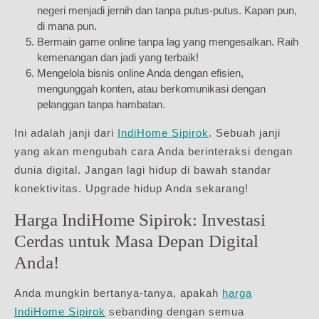
negeri menjadi jernih dan tanpa putus-putus. Kapan pun,
di mana pun.
Bermain game online tanpa lag yang mengesalkan. Raih
kemenangan dan jadi yang terbaik!
Mengelola bisnis online Anda dengan efisien,
mengunggah konten, atau berkomunikasi dengan
pelanggan tanpa hambatan.
Ini adalah janji dari
IndiHome Sipirok
. Sebuah janji
yang akan mengubah cara Anda berinteraksi dengan
dunia digital. Jangan lagi hidup di bawah standar
konektivitas. Upgrade hidup Anda sekarang!
Harga IndiHome Sipirok: Investasi
Cerdas untuk Masa Depan Digital
Anda!
Anda mungkin bertanya-tanya, apakah
harga
IndiHome Sipirok
sebanding dengan semua