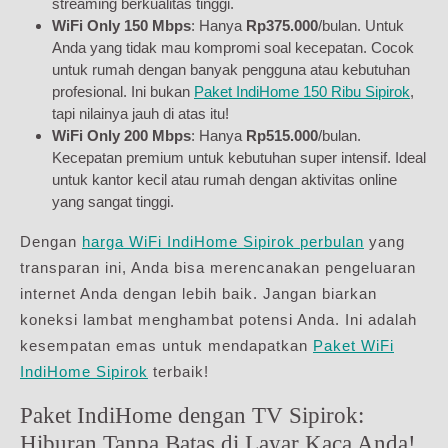
streaming berkualitas tinggi.
WiFi Only 150 Mbps
: Hanya
Rp375.000
/bulan. Untuk
Anda yang tidak mau kompromi soal kecepatan. Cocok
untuk rumah dengan banyak pengguna atau kebutuhan
profesional. Ini bukan
Paket IndiHome 150 Ribu Sipirok
,
tapi nilainya jauh di atas itu!
WiFi Only 200 Mbps
: Hanya
Rp515.000
/bulan.
Kecepatan premium untuk kebutuhan super intensif. Ideal
untuk kantor kecil atau rumah dengan aktivitas online
yang sangat tinggi.
Dengan
harga WiFi IndiHome Sipirok perbulan
yang
transparan ini, Anda bisa merencanakan pengeluaran
internet Anda dengan lebih baik. Jangan biarkan
koneksi lambat menghambat potensi Anda. Ini adalah
kesempatan emas untuk mendapatkan
Paket WiFi
IndiHome Sipirok
terbaik!
Paket IndiHome dengan TV Sipirok:
Hiburan Tanpa Batas di Layar Kaca Anda!