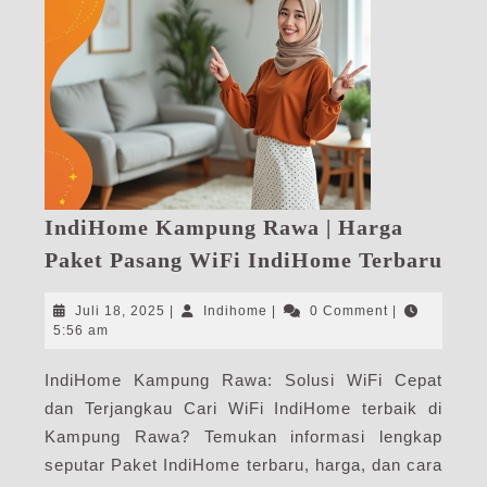
IndiHome Kampung Rawa | Harga
Ind
Paket Pasang WiFi IndiHome Terbaru
Kam
Raw
Juli
Indihome
Juli 18, 2025
|
Indihome
|
0 Comment
|
|
18,
5:56 am
2025
Har
IndiHome Kampung Rawa: Solusi WiFi Cepat
Pak
dan Terjangkau Cari WiFi IndiHome terbaik di
Pas
WiF
Kampung Rawa? Temukan informasi lengkap
Ind
seputar Paket IndiHome terbaru, harga, dan cara