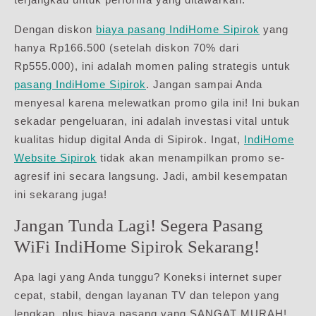
Dengan diskon
biaya pasang IndiHome Sipirok
yang
hanya Rp166.500 (setelah diskon 70% dari
Rp555.000), ini adalah momen paling strategis untuk
pasang IndiHome Sipirok
. Jangan sampai Anda
menyesal karena melewatkan promo gila ini! Ini bukan
sekadar pengeluaran, ini adalah investasi vital untuk
kualitas hidup digital Anda di Sipirok. Ingat,
IndiHome
Website Sipirok
tidak akan menampilkan promo se-
agresif ini secara langsung. Jadi, ambil kesempatan
ini sekarang juga!
Jangan Tunda Lagi! Segera Pasang
WiFi IndiHome Sipirok Sekarang!
Apa lagi yang Anda tunggu? Koneksi internet super
cepat, stabil, dengan layanan TV dan telepon yang
lengkap, plus biaya pasang yang SANGAT MURAH!