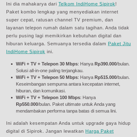
Ini dia mahakarya dari
Telkom IndiHome Sipirok
!
Paket kombo lengkap yang menyediakan internet
super cepat, ratusan channel TV premium, dan
layanan telepon rumah dalam satu tagihan. Anda tidak
perlu pusing lagi memikirkan kebutuhan digital dan
hiburan keluarga. Semuanya tersedia dalam
Paket Jitu
IndiHome Sipirok
ini.
WiFi + TV + Telepon 30 Mbps
: Hanya
Rp390.000
/bulan.
Solusi all-in-one paling terjangkau.
WiFi + TV + Telepon 50 Mbps
: Hanya
Rp515.000
/bulan.
Keseimbangan sempurna antara kecepatan internet,
hiburan, dan komunikasi.
WiFi + TV + Telepon 100 Mbps
: Hanya
Rp550.000
/bulan. Paket ultimate untuk Anda yang
mendambakan performa tanpa batas di semua lini.
Ini adalah kesempatan Anda untuk upgrade gaya hidup
digital di Sipirok. Jangan lewatkan
Harga Paket