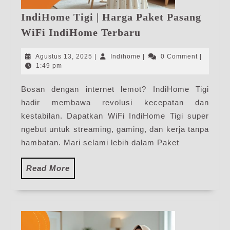
IndiHome Tigi | Harga Paket Pasang
IndiHome
WiFi IndiHome Terbaru
Tigi
|
Agustus
Indihome
Agustus 13, 2025
|
Indihome
|
0 Comment
|
Harga
13,
1:49 pm
2025
Paket
Bosan dengan internet lemot? IndiHome Tigi
Pasang
hadir membawa revolusi kecepatan dan
WiFi
IndiHome
kestabilan. Dapatkan WiFi IndiHome Tigi super
Terbaru
ngebut untuk streaming, gaming, dan kerja tanpa
hambatan. Mari selami lebih dalam Paket
Read
Read More
More