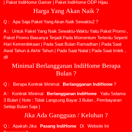
|
Paket IndiHome Gamer
|
Paket IndiHome ODP Hijau
Harga Yang Akan Naik ?
Q : Apa Saja Paket Yang Akan Naik Sewaktu2 ?
A : Untuk Paket Yang Naik Sewaktu-Waktu Yaitu Paket Promo ,
Paket Promo Biasanya Terjadi Pada Momentum Tertentu Seperti
Hari Kemerdekaan | Pada Saat Bulan Ramadhan | Pada Saat
Awal Tahun & Akhir Tahun | Pada Saat Natal | Pada Saat Imlek ,
dll
Minimal Berlangganan IndiHome Berapa
Bulan ?
Q : Berapa Kontrak Minimal
Berlangganan IndiHome
?
A : Kontrak Minimal
Berlangganan IndiHome
Yaitu Selama
3 Bulan { Note : Tidak Langsung Bayar 3 Bulan , Pembayaran
Setiap Bulan Saja }
Jika Ada Gangguan / Keluhan ?
Q : Apakah Jika
Pasang IndiHome
Di
Website Ini