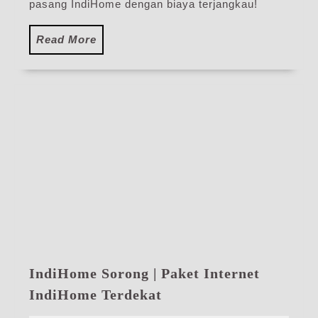
Ter
pasang IndiHome dengan biaya terjangkau!
Read
Read More
More
IndiHome Sorong | Paket Internet
IndiHome
IndiHome Terdekat
Sorong